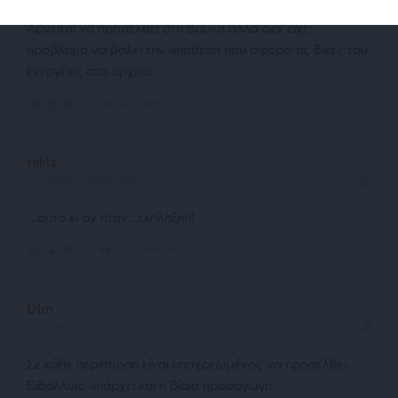
Αρνειται να προσελθει στη Βουλη αλλα δεν ειχε
προβλημα να βαλει την υποθεση που αφορα τις δικες του
ενεργειες στο αρχειο.
Απάντηση
5
takis
19 Μαΐου 2026 15:15
…αυτο κι αν ηταν…εκπληξη!!!
Απάντηση
4
Dim
19 Μαΐου 2026 16:26
Σε κάθε περίπτωση είναι υποχρεωμένος να προσέλθει.
Ειδάλλως υπάρχει και η βίαια προσαγωγή.