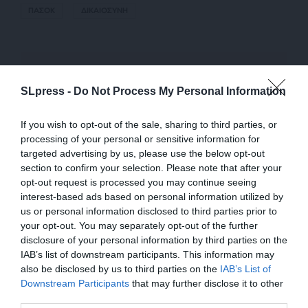
ΠΑΣΟΚ
ΔΙΚΑΙΟΣΥΝΗ
Οι απόψεις που αναφέρονται στο κείμενο είναι
προσωπικές του αρθρογράφου και δεν εκφράζουν
SLpress -
Do Not Process My Personal Information
απαραίτητα τη θέση του SLpress.gr
If you wish to opt-out of the sale, sharing to third parties, or
processing of your personal or sensitive information for
Απαγορεύεται η αναδημοσίευση του άρθρου από άλλες
targeted advertising by us, please use the below opt-out
ιστοσελίδες χωρίς άδεια του SLpress.gr. Επιτρέπεται η
section to confirm your selection. Please note that after your
αναδημοσίευση των 2-3 πρώτων παραγράφων με την
opt-out request is processed you may continue seeing
προσθήκη ενεργού link για την ανάγνωση της συνέχειας
interest-based ads based on personal information utilized by
στο SLpress.gr. Οι παραβάτες θα αντιμετωπίσουν νομικά
us or personal information disclosed to third parties prior to
μέτρα.
your opt-out. You may separately opt-out of the further
disclosure of your personal information by third parties on the
IAB’s list of downstream participants. This information may
also be disclosed by us to third parties on the
IAB’s List of
Ακολουθήστε το
SLpress.gr στο Google News
και μείνετε
ΕΝΙΣΧΥΣΤΕ ΤΟ
Downstream Participants
that may further disclose it to other
ενημερωμένοι
third parties.