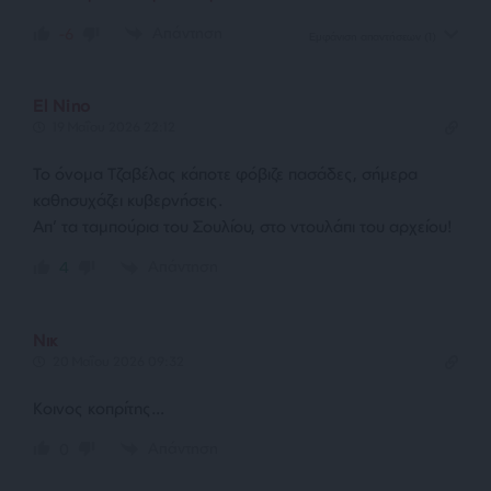
Απάντηση
-6
Εμφάνιση απαντήσεων
(1)
El Nino
19 Μαΐου 2026 22:12
Το όνομα Τζαβέλας κάποτε φόβιζε πασάδες, σήμερα
καθησυχάζει κυβερνήσεις.
Απ’ τα ταμπούρια του Σουλίου, στο ντουλάπι του αρχείου!
Απάντηση
4
Νικ
20 Μαΐου 2026 09:32
Κοινος κοπρίτης…
Απάντηση
0