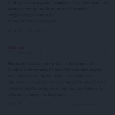
Τι,; Το τι είναι εισαγγελέας αναιρεί το ίδιο το Σύνταγμα που
μιλάει για ισότητα στα δικαιώματα αλλά και στις
υποχρεώσεις,ποινικές η όχι.
Να προσέλθετε κ Εισαγγελέα
Απάντηση
6
Nikolaos
19 Μαΐου 2026 16:45
Επικαλείται το Δικαίωμα στη Σιωπή αλά Φραπέ. Αν
ξαναβγεί ο Μητσοτάκης θα αναλάβει ο Φραπές orginal
την Εισαγγελία του Αρείου Πάγου με επιστημονικό
σύμβουλο το Λαζαρίδη. Με τόση “Αριστεία” απορώ που η
Γαλάζια Πατρίδα του Ερντογάν δεν συμπεριλαμβάνει το
Ιόνιο και τις Λίμνες της Ελλάδος…
Απάντηση
8
Εμφάνιση απαντήσεων
(1)