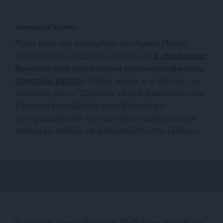
Δικηγόρος Κεσσές
Πυρά κατά του εισαγγελέα του Αρείου Πάγου,
Κωνσταντίνου Τζαβέλλα, εξαπέλυσε
ο συνήγορος
θυμάτων των παράνομων παρακολουθήσεων,
Ζαχαρίας Κεσσές
. Όπως τόνισε ο κ. Κεσσές, «η
απόφαση του κ. Τζαβέλλα να μην εμφανιστεί στο
Ελληνικό Κοινοβούλιο είναι θλιβερή και
αντιπροσωπευτική του αρνητικού τρόπου με τον
οποίο έχει επιλέξει να μνημονεύεται στο μέλλον».
Σύμφωνα με τον ίδιο, «ο κ. Τζαβέλλας επέλεξε να