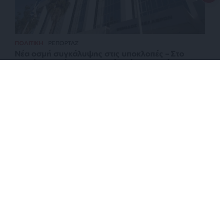
ΠΟΛΙΤΙΚΗ
ΡΕΠΟΡΤΑΖ
Νέα οσμή συγκάλυψης στις υποκλοπές – Στο
αρχείο τα αιτήματα Σαμαρά-Σπίρτζη – “Βόμβες”
Κεσσέ
ΕΠΙΣΤΡΟΦΗ ΣΤΗΝ ΑΡΧΗ ΤΗΣ ΣΕΛΙΔΑΣ
NEWSLETTER