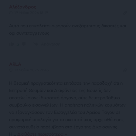
Αλέξανδρος
19 Μαΐου 2026 18:19
Αυτά που επικαλείται αφορούν ανεξάρτητους δικαστές και
οχι συντεταγμενους
Απάντηση
3
ARLA
19 Μαΐου 2026 21:45
Η θεσμική πραγματικότητα επιτάσσει την παραδοχή ότι η
Επιτροπή Θεσμών και Διαφάνειας της Βουλής δεν
αποτελεί οιονεί δικαστικό όργανο, ούτε δευτεροβάθμιο
συμβούλιο εισαγγελέων. Η απαίτηση πολιτικών κομμάτων
να εξαναγκάσουν τον Εισαγγελέα του Αρείου Πάγου σε
προφορική απολογία για το σκεπτικό μιας αρχειοθέτησης
συνιστά ευθεία παρέμβαση στο έργο της Δικαιοσύνης.
Η
…
Διαβάστε περισσότερα »