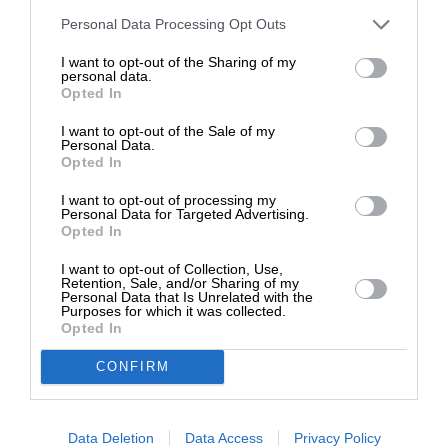
Στηρίξτε με τη χορηγία σας για να
Personal Data Processing Opt Outs
Kαταθέστε το σχολιό σας. Eνημερώνουμε ότι τα
επιβιώσει η Αδέσμευτη
υβριστικά σχόλια θα διαγράφονται.
I want to opt-out of the Sharing of my
Δημοσιογραφία του SLpress.gr.
personal data.
Opted In
I want to opt-out of the Sale of my
ΔΩΡΕΑ
Personal Data.
Opted In
* Ελάχιστη συνεισφορά 5€
I want to opt-out of processing my
Personal Data for Targeted Advertising.
Opted In
10
ΣΧΟΛΙΑ
I want to opt-out of Collection, Use,
Retention, Sale, and/or Sharing of my
Παλιότερα
Personal Data that Is Unrelated with the
Purposes for which it was collected.
Opted In
Κανένας
CONFIRM
19 Μαΐου 2026 14:58
Το μονο σωμα που δεν εκδημοκρατιστηκε ειναι το
Data Deletion
Data Access
Privacy Policy
δικαστικο.