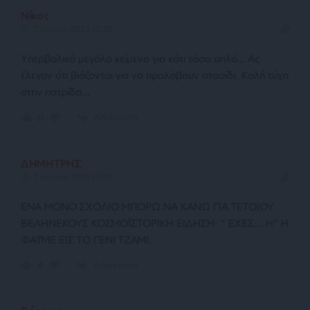
Νίκος
2 Ιουνίου 2026 12:30
Υπερβολικά μεγάλο κείμενο για κάτι τόσο απλό… Ας
έλεγαν ότι βιάζονται για να προλάβουν στασίδι. Καλή τύχη
στην πατρίδα…
Απάντηση
11
ΔΗΜΗΤΡΗΣ
2 Ιουνίου 2026 13:00
ΕΝΑ ΜΟΝΟ ΣΧΟΛΙΟ ΜΠΟΡΩ ΝΑ ΚΑΝΩ ΓΙΑ ΤΕΤΟΙΟΥ
ΒΕΛΗΝΕΚΟΥΣ ΚΟΣΜΟΪΣΤΟΡΙΚΗ ΕΙΔΗΣΗ: ” ΕΧΕΣ….Η” Η
ΦΑΤΜΕ ΕΙΣ ΤΟ ΓΕΝΙ ΤΖΑΜΙ.
Απάντηση
4