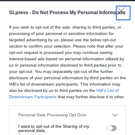
»Το σημερινό καθεστώς δεν πρέπει να έχει τρίτη
θητεία, με ή χωρίς τον Μητσοτάκη. Ακούμε αυτή
SLpress -
Do Not Process My Personal Information
την απαίτηση. Δεν πιστεύουμε ότι απαιτείται
πλήρης ταύτιση για να υπάρξει κοινή πορεία. Αυτό
If you wish to opt-out of the sale, sharing to third parties, or
που έχει σημασία είναι η διαμόρφωση όρων μιας
processing of your personal or sensitive information for
targeted advertising by us, please use the below opt-out
μεγάλης πολιτικής και κοινωνικής συσπείρωσης,
section to confirm your selection. Please note that after your
με απώτερο στόχο να μετατραπούν οι αριστερές
opt-out request is processed you may continue seeing
ιδέες σε εφαρμοσμένες ριζοσπαστικές πολιτικές.
interest-based ads based on personal information utilized by
us or personal information disclosed to third parties prior to
your opt-out. You may separately opt-out of the further
disclosure of your personal information by third parties on the
IAB’s list of downstream participants. This information may
also be disclosed by us to third parties on the
IAB’s List of
ΕΝΙΣΧΥΣΤΕ ΤΟ
Downstream Participants
that may further disclose it to other
third parties.
»Η ανανεωτική και ριζοσπαστική Αριστερά
Στηρίξτε με τη χορηγία σας για να
Personal Data Processing Opt Outs
σήμερα μπορεί και πρέπει να φανεί χρήσιμη στον
επιβιώσει η Αδέσμευτη
I want to opt-out of the Sharing of my
αγώνα του λαού για δημοκρατία και δικαιοσύνη,
Δημοσιογραφία του SLpress.gr.
personal data.
στον αγώνα των λαϊκών τάξεων για ζωή και όχι