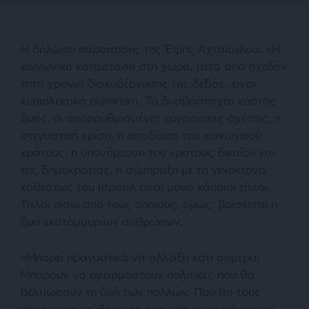
Η δήλωση παραίτησης της Έφης Αχτσιόγλου: «Η
κοινωνική κατάσταση στη χώρα, μετά από σχεδόν
επτά χρόνια διακυβέρνησης της δεξιάς, είναι
κυριολεκτικά εκρηκτική. Το δυσβάσταχτο κόστος
ζωής, οι απορρυθμισμένες εργασιακές σχέσεις, η
στεγαστική κρίση, η απαξίωση του κοινωνικού
κράτους, η υπονόμευση του κράτους δικαίου και
της δημοκρατίας, η σύμπραξη με το γενοκτόνο
καθεστώς του Ισραήλ είναι μόνο κάποιοι τίτλοι.
Τίτλοι πίσω από τους οποίους, όμως, βρίσκεται η
ζωή εκατομμυρίων ανθρώπων.
»Μπορεί πραγματικά να αλλάξει κάτι σήμερα;
Μπορούν να εφαρμοστούν πολιτικές που θα
βελτιώσουν τη ζωή των πολλών; Που θα τους
κάνουν να νιώθουν ότι έχει νόημα να μένουν σ’