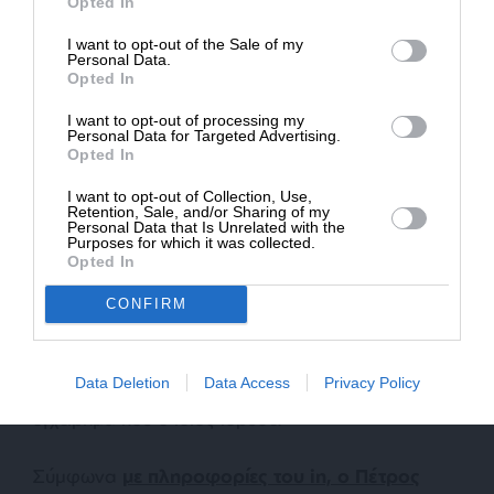
Opted In
επιβίωση, στον αγώνα για ειρήνη και ενάντια σε
I want to opt-out of the Sale of my
σύγχρονες μορφές βαρβαρότητας, όπως η
ΔΩΡΕΑ
Personal Data.
Opted In
γενοκτονία του παλαιστινιακού λαού από το
* Ελάχιστη συνεισφορά 5€
Ισραήλ. Εκεί βρίσκεται σήμερα η πραγματική μάχη
I want to opt-out of processing my
και για αυτόν τον σκοπό θα εργαστούμε».
Personal Data for Targeted Advertising.
Opted In
I want to opt-out of Collection, Use,
Retention, Sale, and/or Sharing of my
Η παραίτηση Κόκκαλη
Personal Data that Is Unrelated with the
Purposes for which it was collected.
Να σημειωθεί ότι χθες, όπως ενημέρωσε με
Opted In
ανάρτησή του ο συμπρόεδρος του κόμματος
CONFIRM
“Κόσμος”, Νίκος Ράπτης, ο ιδρυτής και
γραμματέας του κόμματος, Πέτρος Κόκκαλης
ανακοίνωσε την παραίτησή του από τη θέση που
Data Deletion
Data Access
Privacy Policy
κατείχε, καθώς και την αποχώρησή του από το
εγχείρημα που ο ίδιος ίδρυσε.
Σύμφωνα
με πληροφορίες του in, ο Πέτρος