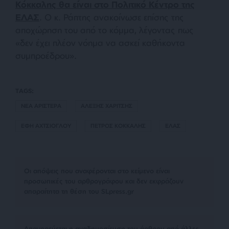
Κόκκαλης θα είναι στο Πολιτικό Κέντρο της
ΕΛΑΣ
. Ο κ. Ράπτης ανακοίνωσε επίσης της
αποχώρηση του από το κόμμα, λέγοντας πως
«δεν έχει πλέον νόημα να ασκεί καθήκοντα
συμπροέδρου».
TAGS:
ΝΕΑ ΑΡΙΣΤΕΡΑ
ΑΛΕΞΗΣ ΧΑΡΙΤΣΗΣ
ΕΦΗ ΑΧΤΣΙΟΓΛΟΥ
ΠΕΤΡΟΣ ΚΟΚΚΑΛΗΣ
ΕΛΑΣ
Οι απόψεις που αναφέρονται στο κείμενο είναι
προσωπικές του αρθρογράφου και δεν εκφράζουν
απαραίτητα τη θέση του SLpress.gr
Απαγορεύεται η αναδημοσίευση του άρθρου από άλλες