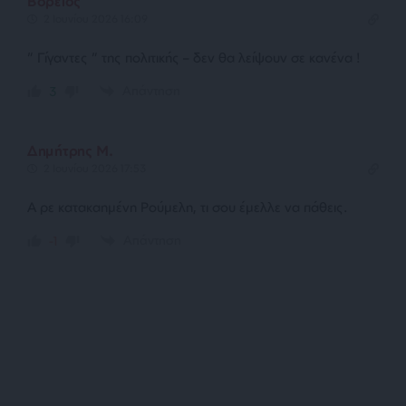
Βόρειος
2 Ιουνίου 2026 16:09
” Γίγαντες ” της πολιτικής – δεν θα λείψουν σε κανένα !
Απάντηση
3
Δημήτρης Μ.
2 Ιουνίου 2026 17:53
Α ρε κατακαημένη Ρούμελη, τι σου έμελλε να πάθεις.
Απάντηση
-1