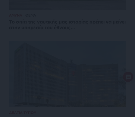
ΑΜΥΝΑ
ΘΕΜΑ
Το σπίτι της ναυτικής μας ιστορίας πρέπει να μείνει
στην υπηρεσία του έθνους…
ΔΕΛΤΙΑ ΤΥΠΟΥ
18η συνεχόμενη χρονιά για τον ΟΤΕ στη διεθνή
σειρά δεικτών FTSE4Good