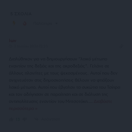
5
ΣΧΟΛΙΑ
Παλιότερα
Ιων
2 Ιουνίου 2026 12:23
Διαλύθηκαν για να δημιουργήσουν “λαικό μέτωπο
εναντίον της δεξιάς και της ακροδεξιάς”. Γελάνε σε
άλλους πλανήτες με τους ψεκασμένους. Αυτοί που δεν
ανιχνευόταν στις δημοσκοπήσεις θέλουν να φτιάξουν
λαικό μέτωπο. Αυτοί που έβγαλαν τα συκώτια του Τσίπρα
και τον οδήγησαν σε παραίτηση και σε διάλυση της
αντιπολίτευσης εναντίον του Μητσοτάκη.
…
Διαβάστε
περισσότερα »
Απάντηση
13