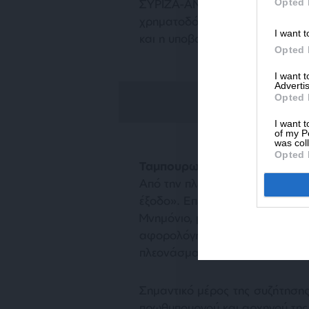
Opted 
ΣΥΡΙΖΑ-ΑΝΕΛ απέρριψε ως μη ικ
χρηματοδότησης από τον Ευρω
I want t
και η υποβοηθούμενη έξοδος με
Opted 
I want 
Advertis
Opted 
I want t
of my P
was col
Opted 
Ταμπουρωμένοι στο παρελθό
Από την πλευρά του ο Μητσοτά
έξοδο». Επέμεινε ότι η κυβέρνη
Μνημόνιο, με μέτρα ύψους 5,1 δ
αφορολόγητου, η μείωση των σ
πλεονάσματα.
Σημαντικό μέρος της συζήτησης
πρωθυπουργού και αρχηγού της