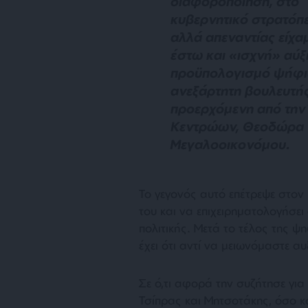
διαφοροποίηση, στο
κυβερνητικό στρατόπ
αλλά απεναντίας είχα
έστω και «ισχνή» αύξ
προϋπολογισμό ψήφισ
ανεξάρτητη βουλευτής
προερχόμενη από τη
Κεντρώων, Θεοδώρα
Μεγαλοοικονόμου.
Το γ
εγονός αυτό επέτρεψε στον
του και να επιχειρηματολογήσει
πολιτικής. Μετά το τέλος της ψ
έχει ότι αντί να μειωνόμαστε α
Σε ό,τι αφορά την συζήτησε γι
Τσίπρας και Μητσοτάκης, όσο κ