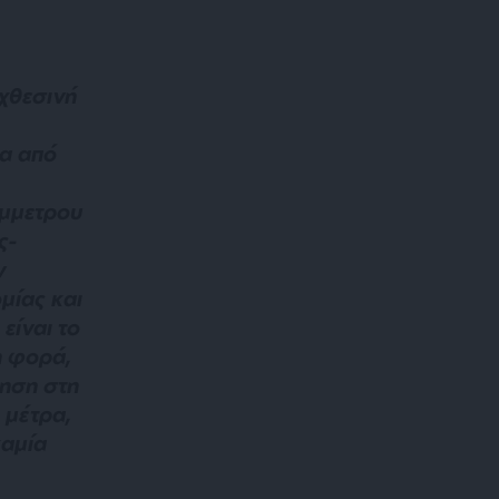
 χθεσινή
α από
ύμμετρου
ς-
ν
μίας και
είναι το
η φορά,
τηση στη
 μέτρα,
καμία