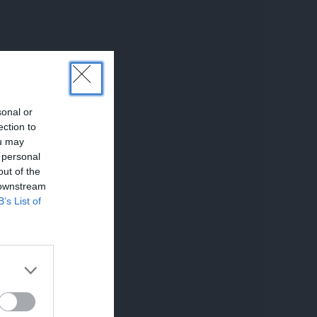
sonal or
ection to
ou may
 personal
out of the
 downstream
B’s List of