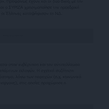
α
». Προφανώς έχουν και οι δύο δίκιο, με την
 Και ο ΣΥΡΙΖΑ χρησιμοποίησε την προεδρική
αι οι Έλληνες καταψήφισαν τη ΝΔ.
σα στην κυβέρνηση και την αντιπολίτευση
επόμενων εκλογών. Η σχετική συζήτηση
άστημα, λόγω των παροχών (π.χ. κοινωνικό
άνεργους), στις οποίες προχώρησε η