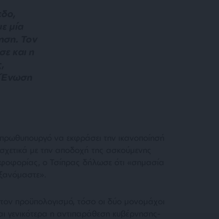
εδο,
με μία
ηση. Τον
ε και η
,
ν Ένωση
 πρωθυπουργό να εκφράσει την ικανοποίησή
 σχετικά με την αποδοχή της ασκούμενης
ηφοφορίας, ο Τσίπρας δήλωσε ότι «
σημασία
υξανόμαστε
».
α τον προϋπολογισμό, τόσο οι δύο μονομάχοι
αι γενικότερα η αντιπαράθεση κυβέρνησης-