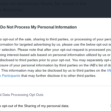
τρο του παραλόγου. Κανείς δεν ακούει τι λέει
αι διαγωνίως.
-
Do Not Process My Personal Information
to opt-out of the sale, sharing to third parties, or processing of your per
formation for targeted advertising by us, please use the below opt-out s
r selection. Please note that after your opt-out request is processed y
eing interest-based ads based on personal information utilized by us or
υβερνητικά στελέχη μίλησαν για τον τελευταίο
disclosed to third parties prior to your opt-out. You may separately opt-
τας με τις ομιλίες τους το στίγμα ότι έχει
losure of your personal information by third parties on the IAB’s list of
ρας από τα προγράμματα. Ως εκ τούτου, η
. This information may also be disclosed by us to third parties on the
IA
ς τα κλειδιά της οικονομικής πολιτικής.
Participants
that may further disclose it to other third parties.
ΕΝΙΣΧΥΣΤΕ ΤΟ
ατος ο πρωθυπουργός είχε ιδιαίτερη βοήθεια
ρνησης Γιάννη Δραγασάκη ο οποίος
l Data Processing Opt Outs
Στηρίξτε με τη χορηγία σας για να επιβιώσει
» ως επιλογή της κυβέρνησης. Ο
η Αδέσμευτη Δημοσιογραφία του
α, και στις εναλλακτικές που η κυβέρνηση
o opt-out of the Sharing of my personal data.