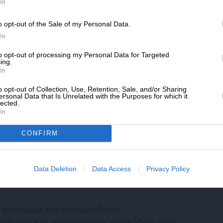
SLpress.gr.
In
ανοποιητικές, όπως η συνέχιση της
παϊκό Μηχανισμό Σταθερότητας με μνημόνια
o opt-out of the Sale of my Personal Data.
 υποχρεώσεις.
ΔΩΡΕΑ
In
* Ελάχιστη συνεισφορά 5€
to opt-out of processing my Personal Data for Targeted
ing.
In
o opt-out of Collection, Use, Retention, Sale, and/or Sharing
ersonal Data that Is Unrelated with the Purposes for which it
lected.
In
ν
κης αμφισβήτησε πλήρως την «καθαρή
CONFIRM
ση έχει βάλει ήδη τη χώρα σε τέταρτο
ισ. και με δεσμεύσεις, όπως η μείωση του
υντάξεων και τα υψηλά πρωτογενή
Data Deletion
Data Access
Privacy Policy
 και κυρίως της αντιπαράθεσης
 αξιωματικής αντιπολίτευσης αναλώθηκε στον