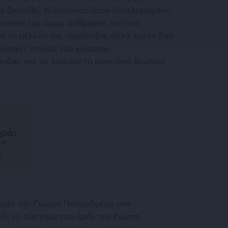
χε διαλυθεί. Η εισήγηση ήταν ολοκληρωμένη,
οντινοί του όμως άνθρωποι, αντί να
ια το μέλλον της παράταξης αλλά και τη δική
ολιτικές στήλες του γνωστού
ηδίες για να κάψουν τη μοναδική βιώσιμη
ερά:
ς”
Κ
ήγησαν τον Γιώργο Παπανδρέου στο
γμή, το σύστημα που έριξε τον Κώστα