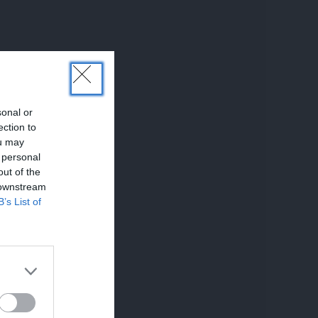
sonal or
ection to
ou may
 personal
out of the
 downstream
B’s List of