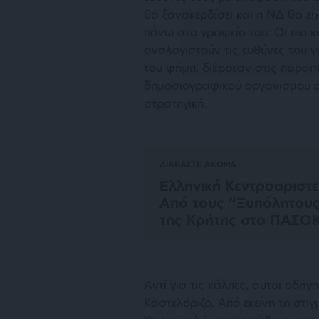
θα ξανακερδίσει και η ΝΔ θα εί
πάνω στο γραφείο του. Οι πιο κ
αναλογιστούν τις ευθύνες του γ
του φήμη, διέρρεαν στις παραπ
δημοσιογραφικού οργανισμού α
στρατηγική.
ΔΙΑΒΑΣΤΕ ΑΚΟΜΑ
Ελληνική Κεντροαριστ
Από τους “Ξυπόλητου
της Κρήτης στο ΠΑΣΟ
Αντί για τις κάλπες, αυτοί οδ
Καστελόριζο. Από εκείνη τη στι