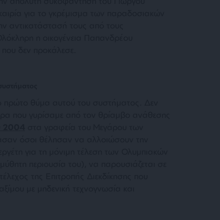
ην απόλυτη συκοφάντηση του Γιώργου
καιρία για το γκρέμισμα των παραδοσιακών
ην αντικατάστασή τους από τους
Ολόκληρη η οικογένεια Παπανδρέου
 που δεν προκάλεσε.
συστήματος
ο πρώτο θύμα αυτού του συστήματος. Δεν
ρα που γυρίσαμε από τον θρίαμβο ανάθεσης
 2004
στα γραφεία του Μεγάρου των
ασαν όσοι θέλησαν να αλλοιώσουν την
ργέτη για τη μόνιμη τέλεση των Ολυμπιακών
μύθητη περιουσία του), να παρουσιάζεται σε
τέλεχος της Επιτροπής Διεκδίκησης που
ξίμου με μηδενική τεχνογνωσία και