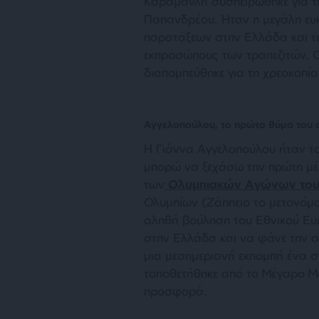
Καραμανλή συσπειρώθηκε για τ
Παπανδρέου. Ήταν η μεγάλη ευ
παρατάξεων στην Ελλάδα και τ
εκπροσώπους των τραπεζιτών. 
διαπομπεύθηκε για τη χρεοκοπία
Αγγελοπούλου, το πρώτο θύμα του 
Η Γιάννα Αγγελοπούλου ήταν τ
μπορώ να ξεχάσω την πρώτη μέ
των
Ολυμπιακών Αγώνων του
Ολυμπίων (Ζάππειο το μετονόμ
αληθή βούληση του Εθνικού Ευε
στην Ελλάδα και να φάνε την α
μια μεσημεριανή εκπομπή ένα σ
τοποθετήθηκε από το Μέγαρο Μα
προσφορά.