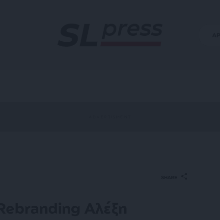
Α
SHARE
“Rebranding Αλέξη