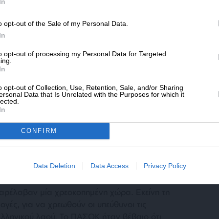
SLpress.gr.
In
o opt-out of the Sale of my Personal Data.
ΔΩΡΕΑ
In
* Ελάχιστη συνεισφορά 5€
to opt-out of processing my Personal Data for Targeted
ing.
In
o opt-out of Collection, Use, Retention, Sale, and/or Sharing
έου αναδείχτηκε όταν ανέλαβε υπουργός
ersonal Data that Is Unrelated with the Purposes for which it
lected.
κοσμοπολιτισμός του έδωσαν άλλον αέρα στην
In
αμική του ήταν τόσο μεγάλη, ώστε θεωρήθηκε
του Κώστα Σημίτη για την αρχηγία του
CONFIRM
ός, το μεγαλύτερο λάθος που έκανε ήταν η
ου είχε δίπλα του.
Data Deletion
Data Access
Privacy Policy
 ιστορία ήταν όταν κατάλαβαν στο ΠΑΣΟΚ,
 παρέλαβαν μία χρεοκοπημένη χώρα. Εκείνη τη
ογές, για να χρεωθούν οι υπεύθυνοι τις
λληνικού λαού. Το ΠΑΣΟΚ ήταν βέβαιο ότι