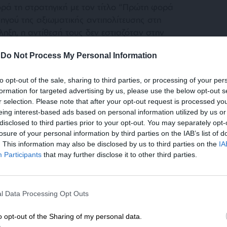
ρά τη στρατηγική με τον τίτλο “Πρώτη φορά
ηγού της αξιωματικής αντιπολίτευσης στη
ηξη, η αντίθεσή τους δεν εστιαζόταν στην
ά στη χρήση της έννοιας Αριστερά. Από αυτή
-
Do Not Process My Personal Information
κίνηση των 53 που διαμόρφωσαν την
υ ΣΥΡΙΖΑ στην πιο σημαντική δεκαετία της
to opt-out of the sale, sharing to third parties, or processing of your per
είμενο που δημοσίευσαν μετά την πρωτόγνωρη
formation for targeted advertising by us, please use the below opt-out s
 στις Ευρωεκλογές του 2014, παρότι εκ του
r selection. Please note that after your opt-out request is processed y
α όλες τις προεκλογικές τους προτάσεις,
eing interest-based ads based on personal information utilized by us or
ών της ηγετικής ομάδας και την ανάγκη για μία
disclosed to third parties prior to your opt-out. You may separately opt-
όμματος.
losure of your personal information by third parties on the IAB’s list of
. This information may also be disclosed by us to third parties on the
IA
Participants
that may further disclose it to other third parties.
ευαν για χρόνια τον Αλέξη Τσίπρα, παίζοντας
ΣΥΡΙΖΑ (στην ουσία ένα μέτωπο ενάντια στον
ΕΝΙΣΧΥΣΤΕ ΤΟ
ό όσους έριξαν τον Γιώργο Παπανδρέου),
l Data Processing Opt Outs
 τον διαδεχτούν στο ίδιο τους το κόμμα σε
Στηρίξτε με τη χορηγία σας για να επιβιώσει
λο, έχασαν από τον Κασσελάκη.
η Αδέσμευτη Δημοσιογραφία του
o opt-out of the Sharing of my personal data.