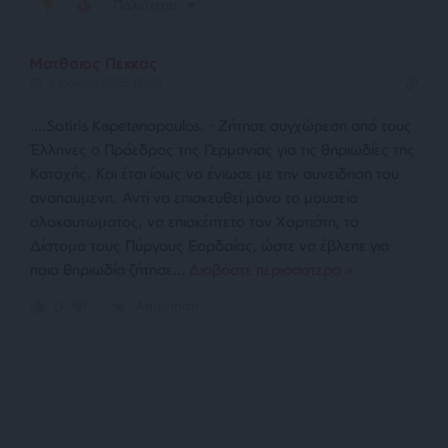
Παλιότερα
Mατθαιος Πεκκας
6 Ιουλίου 2025 12:05
….Sotiris Kapetanopoulos. · Ζήτησε συγχώρεση από τους
Έλληνες ο Πρόεδρος της Γερμανίας για τις θηριωδίες της
Κατοχής. Και έτσι ίσως να ένιωσε με την συνείδηση του
αναπαυμενη. Αντί να επισκευθεί μόνο το μουσείο
ολοκαυτωματος, να επισκέπτετο τον Χορτιάτη, το
Δίστομο τους Πύργους Εορδαίας, ώστε να έβλεπε για
ποια θηριωδία ζήτησε
…
Διαβάστε περισσότερα »
Απάντηση
0