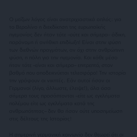
Ο μείζων λόγος είναι ανατριχιαστικά απλός: για
το Βερολίνο η διεκδίκηση της ευρωπαϊκής
ηγεμονίας δεν ήταν τότε –ούτε και σήμερα– άδικη,
παράνομη ή ανήθικη επιδίωξη! Είναι στην φύση
των διεθνών πραγμάτων, αν όχι στην ανθρώπινη
φύση, η πάλη για την ηγεμονία. Και κάθε μέσο
ήταν τότε –είναι και σήμερα– επιτρεπτό, στον
βαθμό που αποδεικνύεται τελεσφόρο! Την ιστορία
την γράφουν οι νικητές. Εάν αυτοί ήσαν οι
Γερμανοί (λίγο, άλλωστε, έλειψε!), όλα όσα
σήμερα τους προσάπτονται –είτε ως εγκλήματα
πολέμου είτε ως εγκλήματα κατά της
ανθρωπότητας– δεν θα ήσαν ούτε υποσημείωση
στις δέλτους της Ιστορίας!
Η σημερινή γερμανική κοινωνία δεν θεωρεί ότι οι