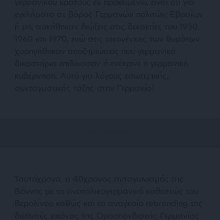
γερμανικού κράτους εν προκειμένω, είναι ότι για
εγκλήματα σε βάρος Γερμανών πολιτών, Εβραίων
ή μη, ασκήθηκαν διώξεις στις δεκαετίες του 1950,
1960 και 1970, ενώ στις οικογένειες των θυμάτων
χορηγήθηκαν αποζημιώσεις που γερμανικά
δικαστήρια επιδίκασαν ή ενέκρινε η γερμανική
κυβέρνηση. Αυτό για λόγους εσωτερικής,
συνταγματικής τάξης στην Γερμανία!
Ταυτόχρονα, ο 40χρονος ανταγωνισμός της
Βόννης με τo ανατολικογερμανικό καθεστώς του
Βερολίνου καθώς και το αναγκαίο rebranding της
διεθνούς εικόνας της Ομοσπονδιακής Γερμανίας