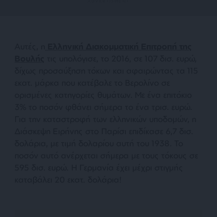
Αυτές, η
Ελληνική Διακομματική Επιτροπή της
Βουλής
τις υπολόγισε, το 2016, σε 107 δισ. ευρώ,
δίχως προσαύξηση τόκων και αφαιρώντας τα 115
εκατ. μάρκα που κατέβαλε το Βερολίνο σε
ορισμένες κατηγορίες θυμάτων. Mε ένα επιτόκιο
3% το ποσόν φθάνει σήμερα το ένα τρισ. ευρώ.
Για την καταστροφή των ελληνικών υποδομών, η
Διάσκεψη Ειρήνης στο Παρίσι επιδίκασε 6,7 δισ.
δολάρια, με τιμή δολαρίου αυτή του 1938. Το
ποσόν αυτό ανέρχεται σήμερα με τους τόκους σε
595 δισ. ευρώ. Η Γερμανία έχει μέχρι στιγμής
καταβάλει 20 εκατ. δολάρια!