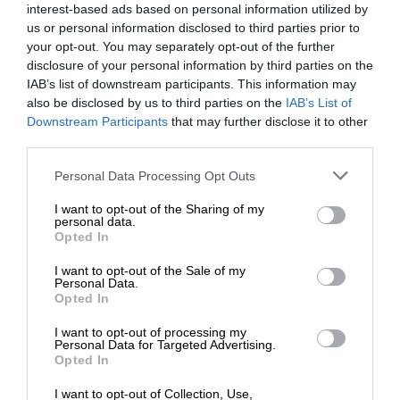
interest-based ads based on personal information utilized by
οδύνη τους, πηγαίνοντας, εν ανάγκη, στους
us or personal information disclosed to third parties prior to
τόπους του μαρτυρίου…
your opt-out. You may separately opt-out of the further
disclosure of your personal information by third parties on the
IAB’s list of downstream participants. This information may
also be disclosed by us to third parties on the
IAB’s List of
Στη γερμανική πρεσβεία στις 6 Απριλίου
ΕΝΙΣΧΥΣΤΕ ΤΟ
Downstream Participants
that may further disclose it to other
Το αίτημα συγχώρεσης που επιτακτικά και κατά
third parties.
κόρον προβάλλουν οι Γερμανοί εκπρόσωποι μαζί
Στηρίξτε με τη χορηγία σας για να
Personal Data Processing Opt Outs
με την εξ ίσου επιτακτική παρότρυνση “να
επιβιώσει η Αδέσμευτη
κοιτάξουμε μπροστά”, ακυρώνεται στον βαθμό
I want to opt-out of the Sharing of my
Δημοσιογραφία του SLpress.gr.
που δεν στηρίζεται σε έμπρακτη μετάνοια του
personal data.
Opted In
λαού και του κράτους τους. Την οποία τεκμηριώνει
η επανόρθωση των ζημιών και η επιστροφή των
I want to opt-out of the Sale of my
ΔΩΡΕΑ
Personal Data.
κεφαλαίων και πολιτιστικών θησαυρών που έχουν
Opted In
κλαπεί. Όσο αυτό δεν γίνεται, η γερμανική
* Ελάχιστη συνεισφορά 5€
I want to opt-out of processing my
απαίτηση συγχώρεσης και συμπόρευσης σε “κοινό
Personal Data for Targeted Advertising.
μέλλον” δεν απέχει από όσα τότε επιδίωκαν οι
Opted In
θύτες με την εγκληματική τους συμπεριφορά: την
I want to opt-out of Collection, Use,