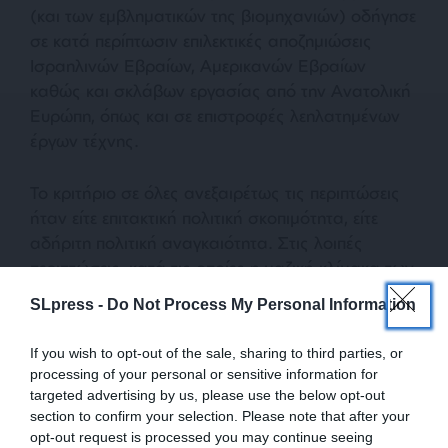
(και των εμβληματικών της βιομηχανιών) οδήγησε
σε κατά περίπτωσιν επιλεκτικές αποζημιώσεις
Ισραηλινών Εβραίων, Αμερικανών Εβραίων
καθώς και σκλάβων εργασίας από την Ανατολική
Ευρώπη, όπως και σε επιστροφές λεηλατημένων
έργων τέχνης.
Το κριτήριο σε όλες ανεξαιρέτως τις περιπτώσεις
ήταν είτε επιτακτική πολιτική σκοπιμότητα, είτε
αδήριτη πολιτική αναγκαιότητα. Στις λοιπές
περιπτώσεις, κατά τις οποίες η μαζική κλίμακα των
γερμανικών εγκλημάτων συνέτρεχε με την πολιτική
SLpress -
Do Not Process My Personal Information
αδυναμία ή ανικανότητα των κρατών των
θυμάτων να υποχρεώσουν την σημερινή Γερμανία
If you wish to opt-out of the sale, sharing to third parties, or
σε καταβολή αποζημιώσεων, οι Γερμανοί
processing of your personal or sensitive information for
ιθύνοντες ανέθεταν στους εκάστοτε Γερμανούς
targeted advertising by us, please use the below opt-out
Προέδρους Δημοκρατίας να εκφράζουν εξ
section to confirm your selection. Please note that after your
opt-out request is processed you may continue seeing
ονόματος του γερμανικού έθνους την βαθύτατη