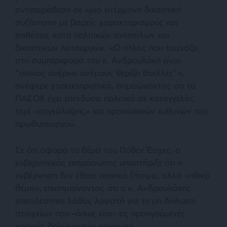
αντιπαράθεση σε «μια ατέρμονη δικαστική
συζήτηση» με βαρείς χαρακτηρισμούς και
επιθέσεις κατά πολιτικών αντιπάλων και
δικαστικών λειτουργών. «Ο τίτλος που ταιριάζει
στη συμπεριφορά του κ. Ανδρουλάκη είναι
“όποιος σπέρνει ανέμους θερίζει θύελλες”»,
ανέφερε χαρακτηριστικά, σημειώνοντας ότι το
ΠΑΣΟΚ έχει επενδύσει πολιτικά σε καταγγελίες
περί «συγκάλυψης» και προσωπικών ευθυνών του
πρωθυπουργού.
Σε ότι αφορά το θέμα του Πόθεν Έσχες, ο
κυβερνητικός εκπρόσωπος υποστήριξε ότι η
κυβέρνηση δεν έθεσε ποινικό ζήτημα, αλλά «ηθικό
θέμα», επισημαίνοντας ότι ο κ. Ανδρουλάκης
επικαλέστηκε λάθος λογιστή για τη μη δήλωση
στοιχείων που –όπως είπε– τις προηγούμενες
χρονιές δηλώνονταν κανονικά.