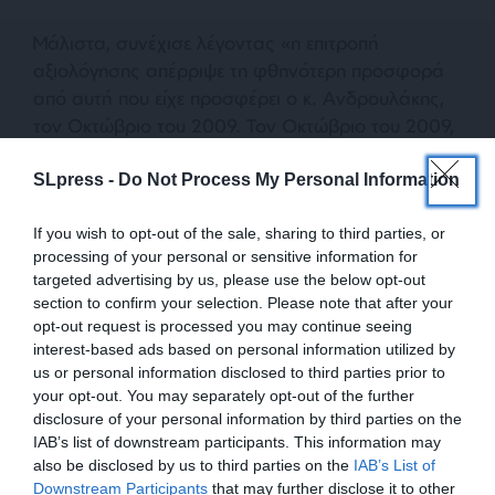
Μάλιστα, συνέχισε λέγοντας «η επιτροπή
αξιολόγησης απέρριψε τη φθηνότερη προσφορά
από αυτή που είχε προσφέρει ο κ. Ανδρουλάκης,
τον Οκτώβριο του 2009. Τον Οκτώβριο του 2009,
η κυβέρνηση στην Ελλάδα ήταν το ΠΑΣΟΚ του κ.
Ανδρουλάκη. Καμία κυβέρνηση Καραμανλή, όπως
SLpress -
Do Not Process My Personal Information
ψευδώς είπε. Ο διαγωνισμοί, οι δημόσιοι
διαγωνισμοί έχουνε πρακτικά και ημερομηνίες.
If you wish to opt-out of the sale, sharing to third parties, or
processing of your personal or sensitive information for
targeted advertising by us, please use the below opt-out
Η επιτροπή αξιολόγησης απέρριψε την πέμπτη
section to confirm your selection. Please note that after your
προσφορά που ήταν σημαντικά φθηνότερη. Ο κ.
opt-out request is processed you may continue seeing
Ανδρουλάκης προσέφερε τίμημα 10.500 και
interest-based ads based on personal information utilized by
us or personal information disclosed to third parties prior to
αυτός που κόψανε τότε, τον κόψανε επί
your opt-out. You may separately opt-out of the further
κυβερνήσεως ΠΑΣΟΚ, προσέφερε 7.500. Δηλαδή
disclosure of your personal information by third parties on the
3.000 λιγότερο το μήνα». Ακολούθως, ο κ.
IAB’s list of downstream participants. This information may
Γεωργιάδης σχολίασε πως σε μια περίοδο που
also be disclosed by us to third parties on the
IAB’s List of
στην Ελλάδα συζητάμε για ρουσφέτια και
ΕΝΙΣΧΥΣΤΕ ΤΟ
Downstream Participants
that may further disclose it to other