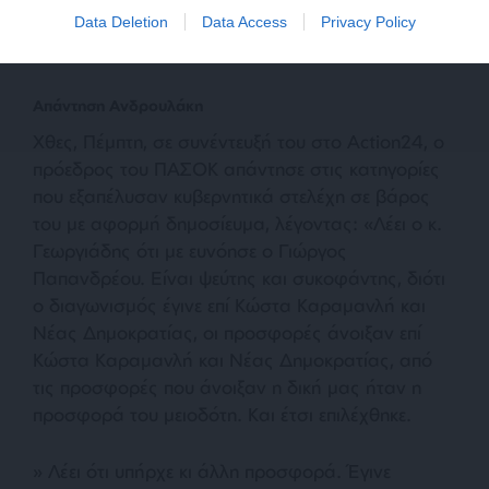
Data Deletion
Data Access
Privacy Policy
τον έπιασε ο πόνος για τον φτωχό Έλληνα».
Απάντηση Ανδρουλάκη
Χθες, Πέμπτη, σε συνέντευξή του στο Action24, ο
πρόεδρος του ΠΑΣΟΚ απάντησε στις κατηγορίες
που εξαπέλυσαν κυβερνητικά στελέχη σε βάρος
του με αφορμή δημοσίευμα, λέγοντας: «Λέει ο κ.
Γεωργιάδης ότι με ευνόησε ο Γιώργος
Παπανδρέου. Είναι ψεύτης και συκοφάντης, διότι
ο διαγωνισμός έγινε επί Κώστα Καραμανλή και
Νέας Δημοκρατίας, οι προσφορές άνοιξαν επί
Κώστα Καραμανλή και Νέας Δημοκρατίας, από
τις προσφορές που άνοιξαν η δική μας ήταν η
προσφορά του μειοδότη. Και έτσι επιλέχθηκε.
» Λέει ότι υπήρχε κι άλλη προσφορά. Έγινε