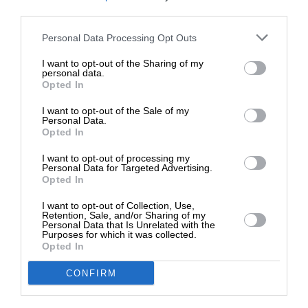
παρεμβάσεις βουλευτών «εδώ καταφανώς έχουμε
third parties.
εύνοια της οικογένειας Ανδρουλάκη.
Στηρίξτε με τη χορηγία σας για να
Personal Data Processing Opt Outs
επιβιώσει η Αδέσμευτη
Είπε ότι νοικιάζονταν (το ακίνητο) από το 2004,
I want to opt-out of the Sharing of my
Δημοσιογραφία του SLpress.gr.
personal data.
εγώ δεν το ξέρω, αλλά εδώ κάτι δεν κολλάει. Εάν
Opted In
υπήρχε προηγούμενη σύμβαση με το κτηματολόγιο
I want to opt-out of the Sale of my
από το 2004, γιατί έγινε διαγωνισμός το 2009 και
ΔΩΡΕΑ
Personal Data.
2010; Οι εκλογές τότε ήταν το Μάρτιο, μήπως το
Opted In
* Ελάχιστη συνεισφορά 5€
συμβόλαιο που πήρε το 2004 έγινε προ των
I want to opt-out of processing my
εκλογών; Να μας το παρουσιάσει γιατί αν έχει
Personal Data for Targeted Advertising.
Opted In
πάρει το συμβόλαιο πριν φύγει ο Σημίτης, ακόμα
χειρότερα γι’ αυτόν».
I want to opt-out of Collection, Use,
Retention, Sale, and/or Sharing of my
Personal Data that Is Unrelated with the
Purposes for which it was collected.
Ο υπουργός Υγείας τόνισε επίσης πως «εγώ δεν
Opted In
έχω σκοπό να πάω τον Ανδρουλάκη στα
δικαστήρια, είπα όμως ότι δεν μπορεί να κουνάει
CONFIRM
το δάχτυλο. Είναι ένας βαθύπλουτος, ένα
εκατομμύριο από εδώ και ένα από εκεί και τώρα