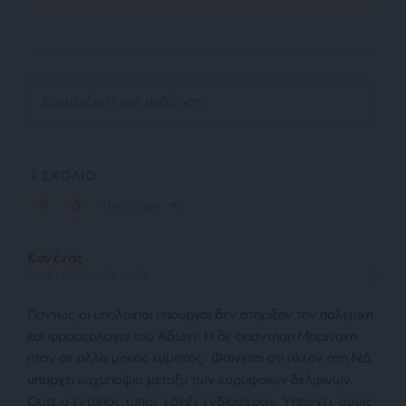
1
ΣΧΟΛΙΟ
Παλιότερα
Κανένας
15 Μαΐου 2026 22:38
Παντως οι υπολοιποι υπουργοι δεν στηριξαν την πολεμικη
και φρασεολογια του Αδωνι. Η δε απαντηση Μαρινακη
ηταν σε αλλο μηκος κυματος. Φαινεται οτι πλεον στη ΝΔ
υπαρχει καχυποψια μεταξυ των κορυφαιων δελφινων.
Ουτε ο εντυπος τυπος εδειξε ενδιαφερον. Υπαρχει, ομως