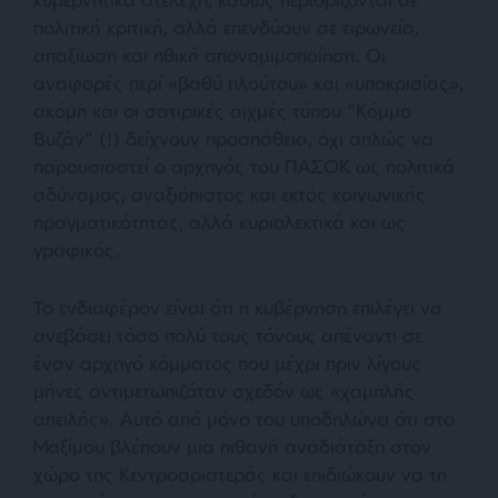
πολιτική κριτική, αλλά επενδύουν σε ειρωνεία,
απαξίωση και ηθική απονομιμοποίηση. Οι
αναφορές περί «βαθύ πλούτου» και «υποκρισίας»,
ακόμη και οι σατιρικές αιχμές τύπου “Κόμμα
Βυζάν” (!) δείχνουν προσπάθεια, όχι απλώς να
παρουσιαστεί ο αρχηγός του ΠΑΣΟΚ ως πολιτικά
αδύναμος, αναξιόπιστος και εκτός κοινωνικής
πραγματικότητας, αλλά κυριολεκτικά και ως
γραφικός.
Το ενδιαφέρον είναι ότι η κυβέρνηση επιλέγει να
ανεβάσει τόσο πολύ τους τόνους απέναντι σε
έναν αρχηγό κόμματος που μέχρι πριν λίγους
μήνες αντιμετωπιζόταν σχεδόν ως «χαμηλής
απειλής». Αυτό από μόνο του υποδηλώνει ότι στο
Μαξίμου βλέπουν μια πιθανή αναδιάταξη στον
χώρο της Κεντροαριστεράς και επιδιώκουν να τη