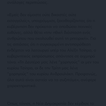
ανάλογες περιπτώσεις.
«Εμείς δεν είμαστε ούτε δικαστές ούτε
εισαγγελείς», υπογράμμισε, ξεκαθαρίζοντας ότι η
κυβέρνηση δεν πρόκειται να αποδώσει ποινικές
ευθύνες, αλλά θέτει «την ηθική διάσταση ενός
ανθρώπου που ακολουθεί αυτή τη ρητορική». Για
τις αιτιάσεις ότι η συγκεκριμένη αντιπαράθεση
ενδέχεται να λειτουργεί υπέρ του Αλέξη Τσίπρα, ο
κυβερνητικός εκπρόσωπος απάντησε σε αιχμηρό
τόνο. «Τη Δευτέρα μας λένε “χορηγούς” οι μεν του
κυρίου Τσίπρα, οι δε την Τρίτη μας λένε
“χορηγούς” του κυρίου Ανδρουλάκη. Προφανώς,
όλα αυτά είναι αστεία να τα συζητάμε», ανέφερε
χαρακτηριστικά.
Όπως τόνισε, η Νέα Δημοκρατία δεν κέρδισε το