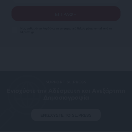
Ναι, επιθυμώ να λαμβάνω το ενημερωτικό δελτίο μέσω e-mail από το
SLpress.gr
SUPPORT SL.PRESS
Ενισχύστε την Aδέσμευτη και Aνεξάρτητη
Δημοσιογραφία
ΕΝΙΣΧΥΣΤΕ ΤΟ SL.PRESS