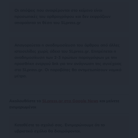
Οι απόψεις που αναφέρονται στο κείμενο είναι
προσωπικές του αρθρογράφου και δεν εκφράζουν
απαραίτητα τη θέση του SLpress.gr
Απαγορεύεται η αναδημοσίευση του άρθρου από άλλες
ιστοσελίδες χωρίς άδεια του SLpress.gr. Επιτρέπεται η
αναδημοσίευση των 2-3 πρώτων παραγράφων με την
προσθήκη ενεργού link για την ανάγνωση της συνέχειας
στο SLpress.gr. Οι παραβάτες θα αντιμετωπίσουν νομικά
μέτρα.
Ακολουθήστε το
SLpress.gr στο Google News
και μείνετε
ενημερωμένοι
Kαταθέστε το σχολιό σας. Eνημερώνουμε ότι τα
υβριστικά σχόλια θα διαγράφονται.