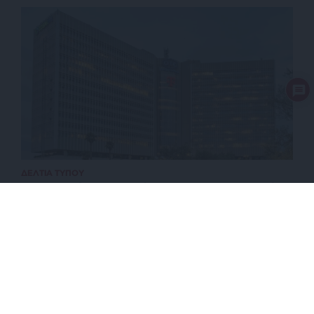
ΔΕΛΤΙΑ ΤΥΠΟΥ
18η συνεχόμενη χρονιά για τον ΟΤΕ στη διεθνή
σειρά δεικτών FTSE4Good