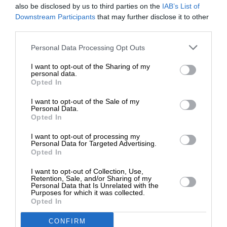
ανακλαστικά μία τάση να περιοριστεί η ηγετική
also be disclosed by us to third parties on the
IAB’s List of
μονοκρατορία της Φώφης Γενημματά. Όλα,
ΕΝΙΣΧΥΣΤΕ ΤΟ
Downstream Participants
that may further disclose it to other
πάντως, τα στοιχεία που προαναφέρθηκαν,
third parties.
ισχύουν. Χρειάζεται να προβληματίσουν τους
Στηρίξτε με τη χορηγία σας για να
Personal Data Processing Opt Outs
πάντες. Δίνουν και ένα μήνυμα στον
επιβιώσει η Αδέσμευτη
Ανδρουλάκη ότι αν ελπίζει πως πιέζοντας και,
I want to opt-out of the Sharing of my
Δημοσιογραφία του SLpress.gr.
personal data.
λόγω μιας φυσιολογικής ροής θα είναι ο
Opted In
επόμενος πρόεδρος, δεν υπολογίζει σωστά.
I want to opt-out of the Sale of my
ΔΩΡΕΑ
Personal Data.
Η απουσία δυναμικού ερείσματος στην κοινωνία
Opted In
* Ελάχιστη συνεισφορά 5€
έχει διττό χαρακτήρα: από τη μια αδυνατίζει
I want to opt-out of processing my
καθοριστικά τον πολιτικό χώρο και τις προοπτικές
Personal Data for Targeted Advertising.
Opted In
του. Από την άλλη, ακυρώνει τις ηγετικές επιδιώξεις
νεώτερων υποψηφίων που δεν μπορούν να
I want to opt-out of Collection, Use,
Retention, Sale, and/or Sharing of my
πατήσουν σε ένα τέτοιο δυναμικό κοινωνικό
Personal Data that Is Unrelated with the
Purposes for which it was collected.
έρεισμα. Τα ελλείμματα αυτά αποκτούν
Opted In
χαρακτηριστικά ασφυξίας, και για φιλόδοξους
νέους ηγήτορες, αν προστεθεί η απουσία
CONFIRM