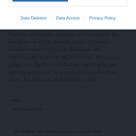
επεξεργασμένης προοδευτικής πολιτικής ατζέντας,
αντίστοιχης των αναγκών και των ελπίδων της
εποχής.
Data Deletion
Data Access
Privacy Policy
Ηγεσίες τρέχουσες, υπαρκτές ή εν αναμονή δεν
μπορούν να έχουν μέλλον, χωρίς τη θετική
σύνδεση-υποστήριξη από δυναμικά και
παραγωγικά τμήματα της κοινωνίας. Και κυρίως,
χωρίς ένα Σχέδιο ανόρθωσης, ανάπτυξης, και
μετασχηματισμών, μέσα στο οποίο οι δυνάμεις
αυτές θα βλέπουν το δικό τους αύριο.
TAGS:
ΚΕΝΤΡΟΑΡΙΣΤΕΡΑ
Οι απόψεις που αναφέρονται στο κείμενο είναι