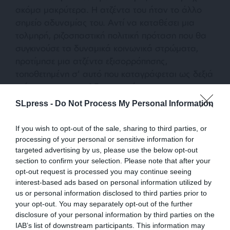
ακόμα μακρύτερα. Η ατζέντα του ήταν το άλλο
σημείο αδυναμίας του. Αντί να καταθέσει μια
τολμηρή, ριζοσπαστική πολιτική πρόταση που θα
συγκινούσε τα δυναμικά κοινωνικά στρώματα,
προτίμησε μια ατζέντα εξισορρόπησης,
τοποθετημένη σ’ αυτό που καταγράφεται ως δεξιά
πτέρυγα της σοσιαλδημοκρατίας.
SLpress -
Do Not Process My Personal Information
If you wish to opt-out of the sale, sharing to third parties, or
processing of your personal or sensitive information for
targeted advertising by us, please use the below opt-out
section to confirm your selection. Please note that after your
opt-out request is processed you may continue seeing
Η απουσία των δυναμικών ηλικιών
interest-based ads based on personal information utilized by
us or personal information disclosed to third parties prior to
Η δεύτερη Κυριακή ήταν διαφορετική μόνο επειδή
your opt-out. You may separately opt-out of the further
η εκλογική βάση μίκρυνε (156.000), έγινε πιο
disclosure of your personal information by third parties on the
κομματική και παράλληλα εκδηλώθηκε
IAB’s list of downstream participants. This information may