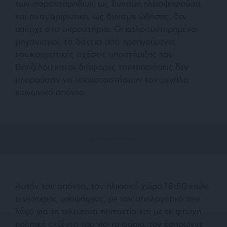
των σαραντάρηδων, ως δύναμη πλειοψηφούσα
και αναμορφωτική, ως δύναμη ώθησης, δεν
υπήρχε στα ακροατήρια. Οι καλοσυντηρημένοι
μηχανισμοί, τα δάνεια από προηγούμενες
εσωκομματικές σχέσεις υποστήριξης του
Βενιζέλου και οι διάφορες τακτοποιήσεις δεν
μπορούσαν να υποκαταστήσουν τον μεγάλο
κοινωνικό απόντα.
Αυτόν τον απόντα, τον ηλικιακό χώρο 18-50 ετών,
ο νεότερος υποψήφιος, με τον απολογητικό του
λόγο για τη τελευταία πενταετία και με τη φτωχή
πολιτική ατζέντα του για το αύριο, τον έσπρωχνε