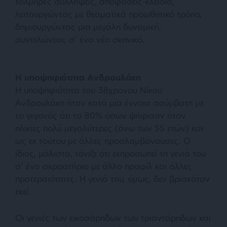
τολμηρές συλλήψεις, αποφάσεις-κλειδιά,
λειτουργώντας με θεαματικά προωθητικό τρόπο,
δημιουργώντας μια μεγάλη δυναμική,
συντελώντας σ’ ένα νέο σκηνικό.
Η υποψηφιότητα Ανδρουλάκη
Η υποψηφιότητα του 38χρονου Νίκου
Ανδρουλάκη ήταν κατά μία έννοια ασύμβατη με
το γεγονός ότι το 80% όσων ψήφισαν ήταν
ηλικίες πολύ μεγαλύτερες (άνω των 55 ετών) και
ως εκ τούτου με άλλες προσλαμβάνουσες. Ο
ίδιος, μάλιστα, τόνιζε ότι εκπροσωπεί τη γενιά του
σ’ ένα ακροατήριο με άλλο προφίλ και άλλες
προτεραιότητες. Η γενιά του, όμως, δεν βρισκόταν
εκεί.
Οι γενιές των εικοσάρηδων των τριαντάρηδων και