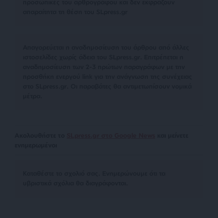
προσωπικές του αρθρογράφου και δεν εκφράζουν
απαραίτητα τη θέση του SLpress.gr
Απαγορεύεται η αναδημοσίευση του άρθρου από άλλες
ιστοσελίδες χωρίς άδεια του SLpress.gr. Επιτρέπεται η
αναδημοσίευση των 2-3 πρώτων παραγράφων με την
προσθήκη ενεργού link για την ανάγνωση της συνέχειας
στο SLpress.gr. Οι παραβάτες θα αντιμετωπίσουν νομικά
μέτρα.
Ακολουθήστε το
SLpress.gr στο Google News
και μείνετε
ενημερωμένοι
Kαταθέστε το σχολιό σας. Eνημερώνουμε ότι τα
υβριστικά σχόλια θα διαγράφονται.