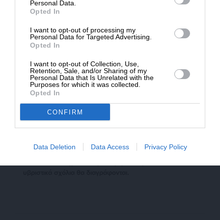
ΔΩΡΕΑ
Personal Data.
Opted In
* Ελάχιστη συνεισφορά 5€
I want to opt-out of processing my
Απαγορεύεται η αναδημοσίευση του άρθρου από άλλες
Personal Data for Targeted Advertising.
Opted In
ιστοσελίδες χωρίς άδεια του SLpress.gr. Επιτρέπεται η
αναδημοσίευση των 2-3 πρώτων παραγράφων με την
I want to opt-out of Collection, Use,
προσθήκη ενεργού link για την ανάγνωση της συνέχειας
Retention, Sale, and/or Sharing of my
στο SLpress.gr. Οι παραβάτες θα αντιμετωπίσουν νομικά
Personal Data that Is Unrelated with the
Purposes for which it was collected.
μέτρα.
Opted In
CONFIRM
Ακολουθήστε το
SLpress.gr στο Google News
και μείνετε
ενημερωμένοι
Data Deletion
Data Access
Privacy Policy
Kαταθέστε το σχολιό σας. Eνημερώνουμε ότι τα
υβριστικά σχόλια θα διαγράφονται.