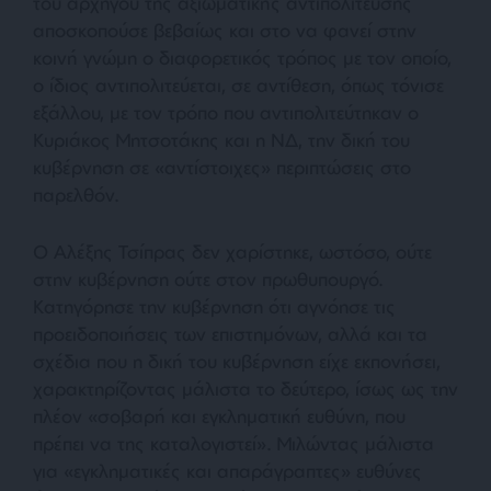
του αρχηγού της αξιωματικής αντιπολίτευσης
αποσκοπούσε βεβαίως και στο να φανεί στην
κοινή γνώμη ο διαφορετικός τρόπος με τον οποίο,
ο ίδιος αντιπολιτεύεται, σε αντίθεση, όπως τόνισε
εξάλλου, με τον τρόπο που αντιπολιτεύτηκαν ο
Κυριάκος Μητσοτάκης και η ΝΔ, την δική του
κυβέρνηση σε «αντίστοιχες» περιπτώσεις στο
παρελθόν.
Ο Αλέξης Τσίπρας δεν χαρίστηκε, ωστόσο, ούτε
στην κυβέρνηση ούτε στον πρωθυπουργό.
Κατηγόρησε την κυβέρνηση ότι αγνόησε τις
προειδοποιήσεις των επιστημόνων, αλλά και τα
σχέδια που η δική του κυβέρνηση είχε εκπονήσει,
χαρακτηρίζοντας μάλιστα το δεύτερο, ίσως ως την
πλέον «σοβαρή και εγκληματική ευθύνη, που
πρέπει να της καταλογιστεί». Μιλώντας μάλιστα
για «εγκληματικές και απαράγραπτες» ευθύνες