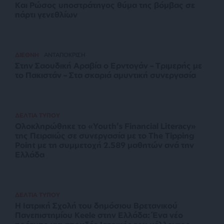
Και Ρώσος υποστράτηγος θύμα της βόμβας σε
πάρτι γενεθλίων
ΔΙΕΘΝΗ
ΑΝΤΑΠΟΚΡΙΣΗ
Στην Σαουδική Αραβία ο Ερντογάν – Τριμερής με
το Πακιστάν – Στα σκαριά αμυντική συνεργασία
ΔΕΛΤΙΑ ΤΥΠΟΥ
Ολοκληρώθηκε το «Youth’s Financial Literacy»
της Πειραιώς σε συνεργασία με το The Tipping
Point με τη συμμετοχή 2.589 μαθητών ανά την
Ελλάδα
ΔΕΛΤΙΑ ΤΥΠΟΥ
Η Ιατρική Σχολή του δημόσιου Βρετανικού
Πανεπιστημίου Keele στην Ελλάδα: Ένα νέο