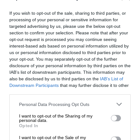
δηλαδή, σε αυτό που είναι πλέον αντιληπτό στο
μεγαλύτερο μέρος της κοινής γνώμης και άφησε
If you wish to opt-out of the sale, sharing to third parties, or
τα υπόλοιπα για αργότερα. Eπιδιώκοντας
processing of your personal or sensitive information for
προφανώς αντί για ένα αμφίβολο νοκ άουτ, μια
targeted advertising by us, please use the below opt-out
section to confirm your selection. Please note that after your
νίκη στα σημεία.
opt-out request is processed you may continue seeing
interest-based ads based on personal information utilized by
us or personal information disclosed to third parties prior to
your opt-out. You may separately opt-out of the further
disclosure of your personal information by third parties on the
IAB’s list of downstream participants. This information may
also be disclosed by us to third parties on the
IAB’s List of
ΕΝΙΣΧΥΣΤΕ ΤΟ
Downstream Participants
that may further disclose it to other
TAGS:
third parties.
ΜΗΤΣΟΤΑΚΗΣ
ΠΥΡΚΑΓΙΕΣ
ΤΣΙΠΡΑΣ
Στηρίξτε με τη χορηγία σας για να
Personal Data Processing Opt Outs
επιβιώσει η Αδέσμευτη
I want to opt-out of the Sharing of my
Δημοσιογραφία του SLpress.gr.
personal data.
Opted In
Οι απόψεις που αναφέρονται στο κείμενο είναι
προσωπικές του αρθρογράφου και δεν εκφράζουν
I want to opt-out of the Sale of my
απαραίτητα τη θέση του SLpress.gr