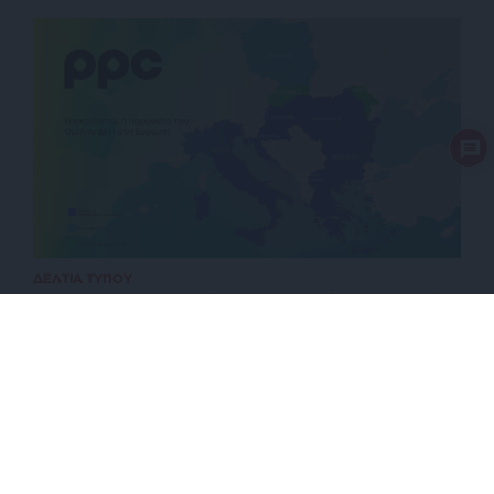
ΔΕΛΤΙΑ ΤΥΠΟΥ
Όμιλος ΔΕΗ: Επεκτείνεται δυναμικά στην αγορά
της Πολωνίας με χαρτοφυλάκιο ΑΠΕ 277,3 MW