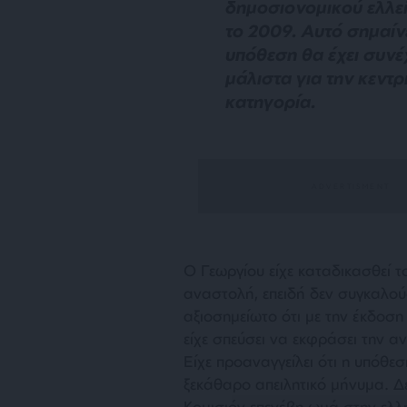
δημοσιονομικού ελλε
το 2009. Αυτό σημαίν
υπόθεση θα έχει συνέχ
μάλιστα για την κεντρ
κατηγορία.
Ο Γεωργίου είχε καταδικασθεί τ
αναστολή, επειδή δεν συγκαλούσ
αξιοσημείωτο ότι μ
ε την έκδοση
είχε σπεύσει να εκφράσει την αν
Είχε προαναγγείλει ότι η υπόθ
ξεκάθαρο απειλητικό μήνυμα. Δ
Κομισιόν επενέβη ωμά στην ελλ