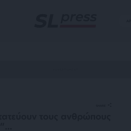
Α
SHARE
στατεύουν τους ανθρώπους
α”…