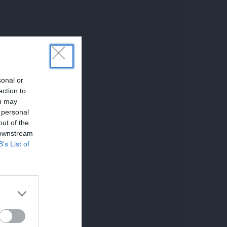
sonal or
ection to
ou may
 personal
out of the
 downstream
B’s List of