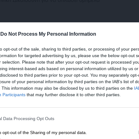
.
 του Γεωργίου, η αμερικανική ιστοσελίδα
 να γράψει ότι η καταδίκη του δημιουργεί
-
Do Not Process My Personal Information
τα των θεσμών στην Ελλάδα! Οι ωμές
κόμα και την Ένωση Δικαστών και
to opt-out of the sale, sharing to third parties, or processing of your per
 «
Οι ελληνικές δικαστικές αρχές και οι
formation for targeted advertising by us, please use the below opt-out s
r selection. Please note that after your opt-out request is processed y
τιμετωπίζουν ισότιμα όλους τους πολίτες
eing interest-based ads based on personal information utilized by us or
ειδική σχέση που μπορούν αυτοί να έχουν με
disclosed to third parties prior to your opt-out. You may separately opt-
ρωπαϊκή Επιτροπή
».
losure of your personal information by third parties on the IAB’s list of
. This information may also be disclosed by us to third parties on the
IA
Participants
that may further disclose it to other third parties.
ΕΝΙΣΧΥΣΤΕ ΤΟ
l Data Processing Opt Outs
Στηρίξτε με τη χορηγία σας για να επιβιώσει
η Αδέσμευτη Δημοσιογραφία του
o opt-out of the Sharing of my personal data.