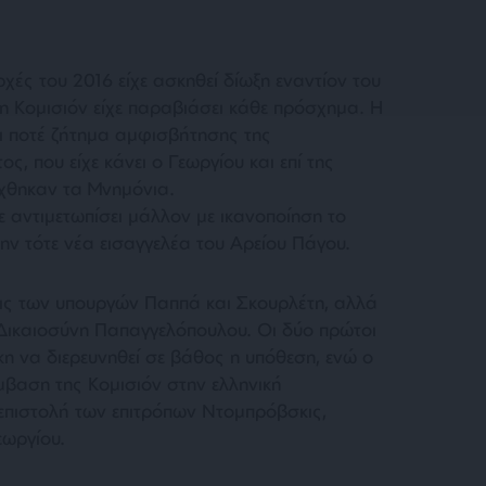
χές του 2016 είχε ασκηθεί δίωξη εναντίον του
η Κομισιόν είχε παραβιάσει κάθε πρόσχημα. Η
ει ποτέ ζήτημα αμφισβήτησης της
, που είχε κάνει ο Γεωργίου και επί της
χθηκαν τα Μνημόνια.
ε αντιμετωπίσει μάλλον με ικανοποίηση το
ην τότε νέα εισαγγελέα του Αρείου Πάγου.
σεις των υπουργών Παππά και Σκουρλέτη, αλλά
Δικαιοσύνη Παπαγγελόπουλου. Οι δύο πρώτοι
η να διερευνηθεί σε βάθος η υπόθεση, ενώ ο
έμβαση της Κομισιόν στην ελληνική
 επιστολή των επιτρόπων Ντομπρόβσκις,
εωργίου.