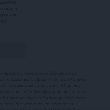
ίμματος
ει πως η
εια και
ική
ο περασμένο καλοκαίρι σε δύο χρόνια με
ε το Διοικητικό Συμβούλιο της ΕΛΣΤΑΤ. Είναι
 της καταδικαστικής απόφασης, η Κομισιόν
ησυχία της, αλλά δεν είχε περιορισθεί σ’ αυτό.
εση θα απασχολούσε το Eurogroup, στέλνοντας
εν ήταν, άλλωστε, η πρώτη φορά που η
ηνική Δικαιοσύνη για να απλώσει ομπρέλα