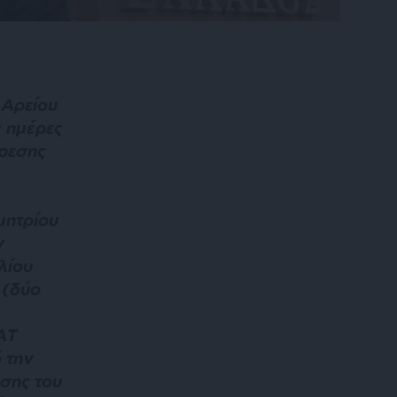
 Αρείου
ς ημέρες
ίρεσης
μητρίου
ν
λίου
 (δύο
ΑΤ
 την
σης του