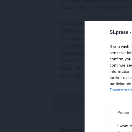
προστασίας στον άνθρωπό της
Αντιδρώντας στην τότε καταδίκη
Politico είχε φθάσει στο σημείο
SLpress 
ερωτηματικά για την ακεραιότη
επεμβάσεις είχαν υποχρεώσει α
If you wish 
Εισαγγελέων να υπενθυμίσει ότι
sensitive in
confirm you
ελληνικοί νόμοι οφείλουν να αν
continue se
χωρίς να έχει καμία σημασία η 
information 
υπηρεσίες υπαγόμενες στην Ευ
further disc
participants
Downstream 
Persona
I want t
Εκβιασμοί στο Eurogroup