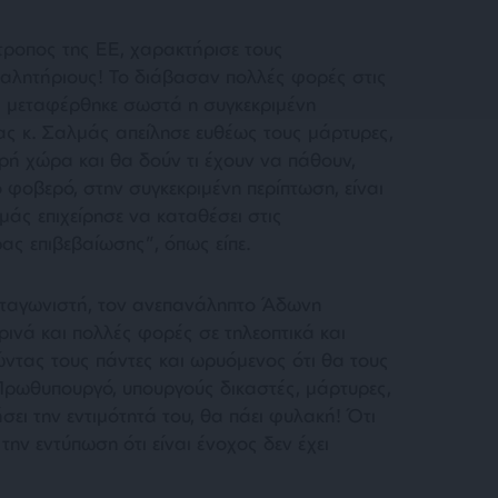
τροπος της ΕΕ, χαρακτήρισε τους
αλητήριους! Το διάβασαν πολλές φορές στις
ι μεταφέρθηκε σωστά η συγκεκριμένη
ς κ. Σαλμάς απείλησε ευθέως τους μάρτυρες,
κρή χώρα και θα δούν τι έχουν να πάθουν,
 φοβερό, στην συγκεκριμένη περίπτωση, είναι
άς επιχείρησε να καταθέσει στις
ας επιβεβαίωσης”, όπως είπε.
ταγωνιστή, τον ανεπανάληπτο Άδωνη
ινά και πολλές φορές σε τηλεοπτικά και
τας τους πάντες και ωρυόμενος ότι θα τους
Πρωθυπουργό, υπουργούς δικαστές, μάρτυρες,
ει την εντιμότητά του, θα πάει φυλακή! Ότι
την εντύπωση ότι είναι ένοχος δεν έχει