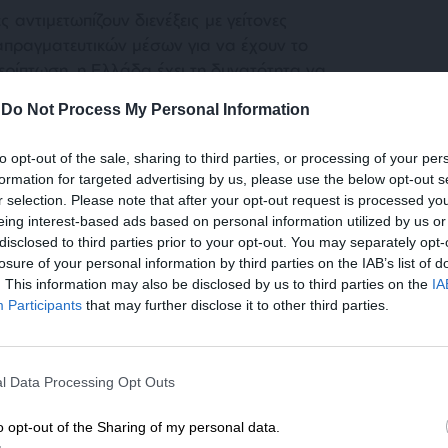
 αντιμετωπίζουν διενέξεις με γείτονες
απραγματευτικών μέσων για να έχουν το
ερίπτωση, η Ελλάδα έχει τη δυνατότητα να
ΝΑΤΟ. Το επιτρέπει η συγκυρία. Αν η Τουρκία
-
Do Not Process My Personal Information
 θα είναι που θα απομονωθεί και θα απολέσει
μία εποχή που έχει ανοιχτά μέτωπα.
to opt-out of the sale, sharing to third parties, or processing of your per
formation for targeted advertising by us, please use the below opt-out s
στω και περιορισμένης διάρκειας, θα έχει
r selection. Please note that after your opt-out request is processed y
eing interest-based ads based on personal information utilized by us or
ν Ελλάδα, λόγω της κατάστασης στην οποία
disclosed to third parties prior to your opt-out. You may separately opt-
ια. Η Ελλάδα είναι εκείνη που έχει
losure of your personal information by third parties on the IAB’s list of
ότητα για να εκτοξεύσει τον τουρισμό της
. This information may also be disclosed by us to third parties on the
IA
 εξέλθει με ασφάλεια στην κανονικότητα και
Participants
that may further disclose it to other third parties.
 να αντιμετωπίσει τις τουρκικές προκλήσεις
ην Τουρκία την ευκαιρία για τυχοδιωκτισμούς
ΕΝΙΣΧΥΣΤΕ ΤΟ
α περιφρουρηθούν τα εθνικά συμφέροντα.
l Data Processing Opt Outs
Στηρίξτε με τη χορηγία σας για να επιβιώσει
η Αδέσμευτη Δημοσιογραφία του
o opt-out of the Sharing of my personal data.