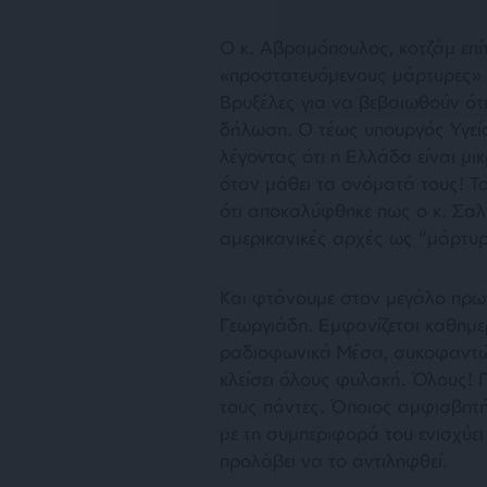
Ο κ. Αβραμόπουλος, κοτζάμ επί
«προστατευόμενους μάρτυρες» 
Βρυξέλες για να βεβαιωθούν ότ
δήλωση. Ο τέως υπουργός Υγεία
λέγοντας ότι η Ελλάδα είναι μι
όταν μάθει τα ονόματά τους! Το
ότι αποκαλύφθηκε πως ο κ. Σαλμ
αμερικανικές αρχές ως “μάρτυρ
Και φτάνουμε στον μεγάλο πρω
Γεωργιάδη. Εμφανίζεται καθημερ
ραδιοφωνικά Μέσα, συκοφαντών
κλείσει όλους φυλακή. Όλους! 
τους πάντες. Όποιος αμφισβητήσ
με τη συμπεριφορά του ενισχύει 
προλάβει να το αντιληφθεί.