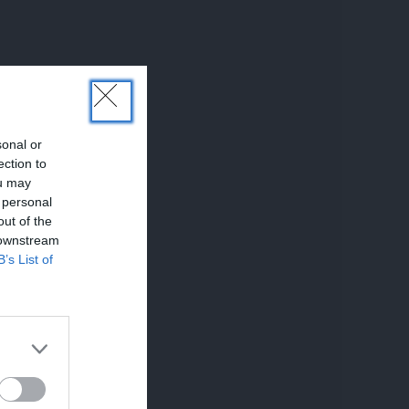
sonal or
ection to
ou may
 personal
out of the
 downstream
B’s List of