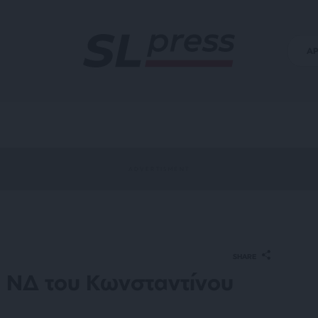
Α
SHARE
η ΝΔ του Κωνσταντίνου