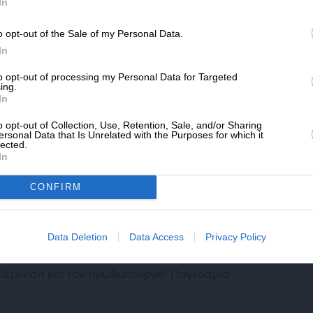
SLpress.gr.
In
o opt-out of the Sale of my Personal Data.
ΔΩΡΕΑ
In
* Ελάχιστη συνεισφορά 5€
ς του κ. Κικίλια και όχι μόνον αυτού, δεν
to opt-out of processing my Personal Data for Targeted
ing.
ίας εθνικής σοβαρότητας. Και από ό,τι
In
ή παρέμβαση από το κόμμα του. Μοιάζει ότι ο
o opt-out of Collection, Use, Retention, Sale, and/or Sharing
ι, ή επί το ακριβέστερο, ό,τι τον συμφέρει
ersonal Data that Is Unrelated with the Purposes for which it
lected.
υτήν τη κατάσταση η ΝΔ.
In
κομένων
CONFIRM
η Novartis, η οποία ξεκίνησε από τις αρμόδιες
ώς αντέδρασαν τα εμπλεκόμενα πολιτικά
Data Deletion
Data Access
Privacy Policy
αρχές, όπως ορίζει ο νόμος, έστειλαν την
ωθυπουργός κ. Σαμαράς δήλωσε με οργή ότι
υβέρνηση και τον πρωθυπουργό! Παγκόσμια