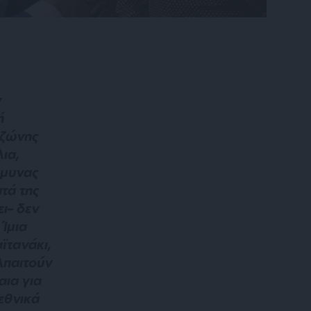
ν
ή
 ζώνης
λια,
άμυνας
τά της
ει– δεν
 Ίμια
αϊτανάκι,
Απαιτούν
αια για
εθνικά