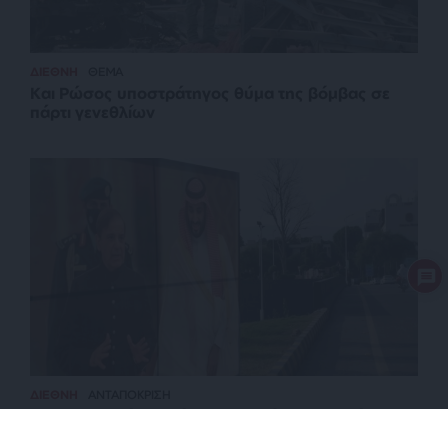
ΔΙΕΘΝΗ
ΘΕΜΑ
Και Ρώσος υποστράτηγος θύμα της βόμβας σε
πάρτι γενεθλίων
ΔΙΕΘΝΗ
ΑΝΤΑΠΟΚΡΙΣΗ
Στη Σαουδική Αραβία ο Ερντογάν – Τριμερής με
Πακιστάν – Στα σκαριά αμυντική συνεργασία