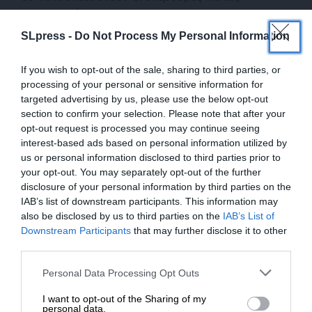
μεταναστών.
SLpress -
Do Not Process My Personal Information
Παράλληλα, οι ΜΚΟ και η Ύπατη Αρμοστεία
αλωνίζουν, προσφέροντας χρήματα σε
If you wish to opt-out of the sale, sharing to third parties, or
ασφυκτιούντες οικονομικά, λόγω της
processing of your personal or sensitive information for
targeted advertising by us, please use the below opt-out
κατάρρευσης του τουρισμού, ιδιοκτήτες οικιών,
section to confirm your selection. Please note that after your
καταλυμάτων και ξενοδοχείων, χωρίς απολύτως
opt-out request is processed you may continue seeing
κανέναν έλεγχο. Η κυβέρνηση, δια του αρμόδιου
interest-based ads based on personal information utilized by
υπουργού, προσφέρει αφειδώς ανταποδοτικά
us or personal information disclosed to third parties prior to
κίνητρα στους δήμους, αρκεί να είναι
your opt-out. You may separately opt-out of the further
disclosure of your personal information by third parties on the
συνεργάσιμοι.
IAB’s list of downstream participants. This information may
also be disclosed by us to third parties on the
IAB’s List of
ΕΝΙΣΧΥΣΤΕ ΤΟ
Downstream Participants
that may further disclose it to other
third parties.
Στηρίξτε με τη χορηγία σας για να
Personal Data Processing Opt Outs
επιβιώσει η Αδέσμευτη
I want to opt-out of the Sharing of my
Δημοσιογραφία του SLpress.gr.
personal data.