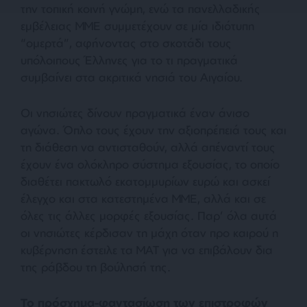
την τοπική κοινή γνώμη, ενώ τα πανελλαδικής
εμβέλειας ΜΜΕ συμμετέχουν σε μία ιδιότυπη
“ομερτά”, αφήνοντας στο σκοτάδι τους
υπόλοιπους Έλληνες για το τι πραγματικά
συμβαίνει στα ακριτικά νησιά του Αιγαίου.
Οι νησιώτες δίνουν πραγματικά έναν άνισο
αγώνα. Όπλο τους έχουν την αξιοπρέπειά τους και
τη διάθεση να αντισταθούν, αλλά απέναντί τους
έχουν ένα ολόκληρο σύστημα εξουσίας, το οποίο
διαθέτει πακτωλό εκατομμυρίων ευρώ και ασκεί
έλεγχο και στα κατεστημένα ΜΜΕ, αλλά και σε
όλες τις άλλες μορφές εξουσίας. Παρ’ όλα αυτά
οι νησιώτες κέρδισαν τη μάχη όταν προ καιρού η
κυβέρνηση έστειλε τα ΜΑΤ για να επιβάλουν δια
της ράβδου τη βούλησή της.
Το πρόσχημα-φαντασίωση των επιστροφών