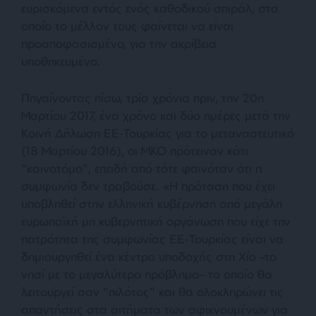
ευρισκόμενα εντός ενός καθοδικού σπιράλ, στο
οποίο το μέλλον τους φαίνεται να είναι
προαποφασισμένο, για την ακρίβεια
υποθηκευμένο.
Πηγαίνοντας πίσω, τρία χρόνια πριν, την 20η
Μαρτίου 2017, ένα χρόνο και δύο ημέρες μετά την
Κοινή Δήλωση ΕΕ-Τουρκίας για το μεταναστευτικό
(18 Μαρτίου 2016), οι ΜΚΟ πρότειναν κάτι
“καινοτόμο”, επειδή από τότε φαινόταν ότι η
συμφωνία δεν τραβούσε. «
Η πρόταση που έχει
υποβληθεί στην ελληνική κυβέρνηση από μεγάλη
ευρωπαϊκή μη κυβερνητική οργάνωση που είχε την
πατρότητα της συμφωνίας ΕΕ-Τουρκίας είναι να
δημιουργηθεί ένα κέντρο υποδοχής στη Χίο –το
νησί με το μεγαλύτερο πρόβλημα– το οποίο θα
λειτουργεί σαν “πιλότος” και θα ολοκληρώνει τις
απαντήσεις στα αιτήματα των αφικνουμένων για