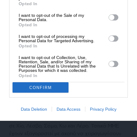
Ο ρόλος του Μηταράκη
Opted In
Ο ίδιος ο υπουργός διαφήμισε την δημιουργία
I want to opt-out of the Sale of my
των υπερδομών, συνδέοντάς τες με νέες θέσεις
ΔΩΡΕΑ
Personal Data.
Opted In
εργασίας για τους ντόπιους και όφελος των
* Ελάχιστη συνεισφορά 5€
τοπικών επιχειρήσεων! Με επιτάξεις, σύσταση
I want to opt-out of processing my
τεχνικής υπηρεσίας εντός του υπουργείου και
Personal Data for Targeted Advertising.
Opted In
αλλαγή της πολεοδομικής νομοθεσίας, ώστε οι
δομές να είναι άμεσα κατασκευάσιμες, χωρίς
I want to opt-out of Collection, Use,
Retention, Sale, and/or Sharing of my
καμία απαίτηση αδειοδότησης. Επικαλούνται
Personal Data that Is Unrelated with the
Purposes for which it was collected.
πάντα το πρόσχημα της “εξαιρετικά επείγουσας
Opted In
και επιτακτικής ανάγκης” και του “εθνικού
συμφέροντος”!
CONFIRM
Εργολάβοι και υπεργολάβοι πιέζουν για να
Data Deletion
Data Access
Privacy Policy
ξεκινήσουν τα “αναπτυξιακά” έργα των 220 εκατ.
ευρώ, αφού τόσο κοστολογούνται οι νέες δομές
σε Χίο, Λέσβο, Σάμο, Κω και Λέρο. Τοπικά ΜΜΕ
έχουν εξαγοραστεί με σκοπό να χειραγωγήσουν