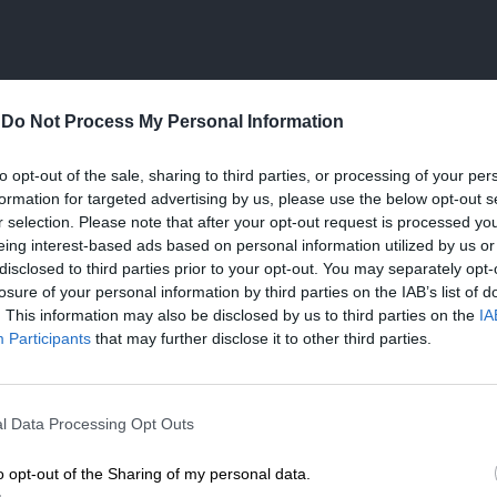
 γενικού γραμματέα που σχετίζεται με την
θεί αυτή του γ.γ. Χωρικού Σχεδιασμού του
-
Do Not Process My Personal Information
θύμιου Μπακογιάννη.
to opt-out of the sale, sharing to third parties, or processing of your per
formation for targeted advertising by us, please use the below opt-out s
r selection. Please note that after your opt-out request is processed y
eing interest-based ads based on personal information utilized by us or
disclosed to third parties prior to your opt-out. You may separately opt-
losure of your personal information by third parties on the IAB’s list of
. This information may also be disclosed by us to third parties on the
IA
Participants
that may further disclose it to other third parties.
ς Γραμματέας Πολιτισμού από το 2019
 του και στο Κεντρικό Αρχαιολογικό
ΕΝΙΣΧΥΣΤΕ ΤΟ
ικό Συμβούλιο Νεωτέρων Μνημείων. Πριν το
l Data Processing Opt Outs
γραμματέας του Δήμου Αμαρουσίου ενώ στην
Στηρίξτε με τη χορηγία σας για να επιβιώσει
του δήμου εργαζόταν η σύζυγος του κουνιάδου
η Αδέσμευτη Δημοσιογραφία του
o opt-out of the Sharing of my personal data.
μια από τους έξι που συνελήφθησαν για το