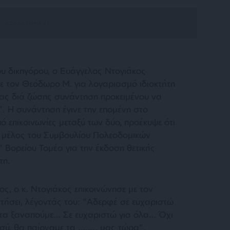
του δικηγόρου, ο Ευάγγελος Ντογιάκος
με τον Θεόδωρο Μ. για λογαριασμό ιδιοκτήτη
τας διά ζώσης συνάντηση προκειμένου να
”. Η συνάντηση έγινε την επομένη στο
 επικοινωνίες μεταξύ των δύο, προέκυψε ότι
 μέλος του Συμβουλίου Πολεοδομικών
Βορείου Τομέα για την έκδοση θετικής
τη.
ος, ο κ. Ντογιάκος επικοινώνησε με τον
τήσει, λέγοντάς του: “Αδερφέ σε ευχαριστώ
 τα ξαναπούμε… Σε ευχαριστώ για όλα… Όχι
 εσύ, θα παίρναμε τα …….. μας τώρα”.