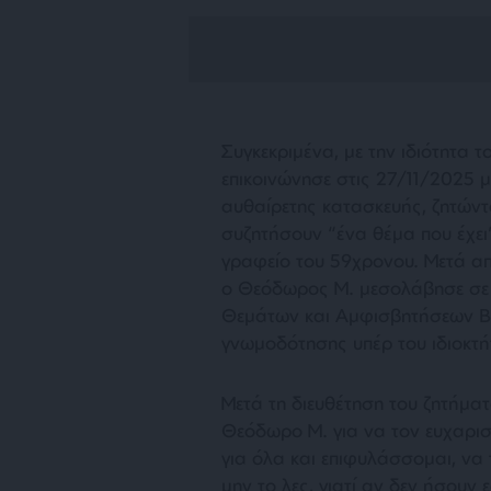
Συγκεκριμένα, με την ιδιότητα 
επικοινώνησε στις 27/11/2025 
αυθαίρετης κατασκευής, ζητών
συζητήσουν “ένα θέμα που έχει
γραφείο του 59χρονου. Μετά από
ο Θεόδωρος Μ. μεσολάβησε σε
Θεμάτων και Αμφισβητήσεων Β’ 
γνωμοδότησης υπέρ του ιδιοκτή
Μετά τη διευθέτηση του ζητήματ
Θεόδωρο Μ. για να τον ευχαρισ
για όλα και επιφυλάσσομαι, να
μην το λες, γιατί αν δεν ήσουν