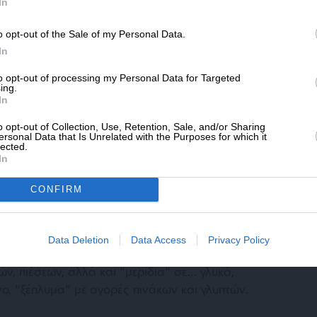
SLpress.gr.
In
o opt-out of the Sale of my Personal Data.
ΔΩΡΕΑ
In
σα στους έξι συλληφθέντες για το κύκλωμα
* Ελάχιστη συνεισφορά 5€
υνιάδος του κ. Μπακογιάννη, Θ. Μιν. (η
to opt-out of processing my Personal Data for Targeted
ing.
 είναι σύζυγος του κ. Μπακογιάννη), ο οποίος
In
Αποκεντρωμένης Διοίκησης Αττικής.
o opt-out of Collection, Use, Retention, Sale, and/or Sharing
ersonal Data that Is Unrelated with the Purposes for which it
lected.
In
κου
έρχονται στο φως σχετικά με το κύκλωμα
CONFIRM
ου ξεσκέπασε η Διεύθυνση Εσωτερικών
άμια της οργάνωσης είχαν απλωθεί σε πολλές
ας ένα δίκτυο διαφθοράς με χρηματισμούς,
Data Deletion
Data Access
Privacy Policy
δοκίας και επιρροής σε όλη την αλυσίδα
ν, πιέσεων, αλλά και “μερίδια” σε… γλυκά,
ο, “ξέπλυμα” με αγορές πινάκων και γλυπτών.