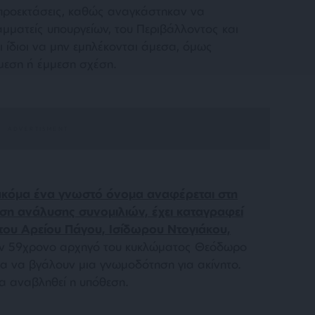
ς προεκτάσεις, καθώς αναγκάστηκαν να
αμματείς υπουργείων, του Περιβάλλοντος και
ι ίδιοι να μην εμπλέκονται άμεσα, όμως
μεση ή έμμεση σχέση.
ακόμα ένα γνωστό όνομα αναφέρεται στη
ση ανάλυσης συνομιλιών, έχει καταγραφεί
 του Αρείου Πάγου, Ισίδωρου Ντογιάκου,
 τον 59χρονο αρχηγό του κυκλώματος Θεόδωρο
για να βγάλουν μια γνωμοδότηση για ακίνητο.
να αναβληθεί η υπόθεση.