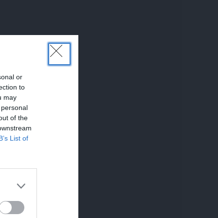
sonal or
ection to
ou may
 personal
out of the
 downstream
B’s List of