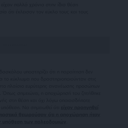
υ είχαν πολλά χρόνια στην ίδια θέση
σία ότι έκλεισαν τον κύκλο τους και τους
δασκάλου υποστηρίζει ότι η παραίτηση δεν
για το κύκλωμα που δραστηριοποιούνταν στις
 στο πλαίσιο ευρύτερης ανανέωσης προσώπων
η. Όπως σημειώνει, η αποχώρησή του ζητήθηκε
νής στη θέση και όχι λόγω οποιασδήποτε
 υπόθεση. Nα σημειωθεί ότι
είχαν προηγηθεί
σιαστικά θεωρούσαν ότι η αποχώρηση ήταν
ην υπόθεση των πολεοδομιών
.