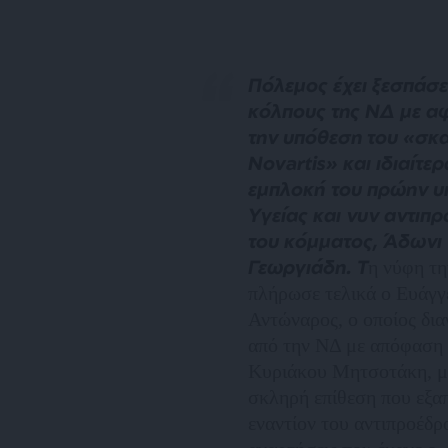
Πόλεμος έχει ξεσπάσε
κόλπους της ΝΔ με 
την υπόθεση του «σκ
Novartis» και ιδιαίτερ
εμπλοκή του πρώην 
Υγείας και νυν αντιπ
του κόμματος, Άδωνι
Γεωργιάδη. Τ
η νύφη τη
πλήρωσε τελικά ο Ευάγγ
Αντώναρος, ο οποίος δι
από την ΝΔ με απόφαση
Κυριάκου Μητσοτάκη, μ
σκληρή επίθεση που εξα
εναντίον του αντιπροέδρ