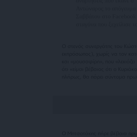
αναρτήσεις που έκανε ο
Αντώναρος το απόγευμα
Σαββάτου στο Facebook 
σταγόνα που ξεχείλισε το
Ο
στενός συνεργάτης του Κώστ
εκπρόσωπος), χωρίς να τον κατ
και
«μουσαφίρη»
, που «
λεκιάζε
ότι «
είμαι βέβαιος ότι ο Κυριάκ
πλήρως, θα πάρει σύντομα πρω
Ο Μητσοτάκης πήρε βέβαια πρωτ