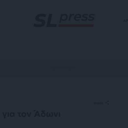
Α
SHARE
 για τον Άδωνι