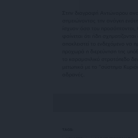
Στην διαγραφή Αντώναρου αναφ
σημειώνοντας την ανάγκη ενότη
ίσχυαν όσα του προσάπτονται, θ
φαίνεται ότι ήδη σχηματίζονται
αποκλειστεί το ενδεχόμενο να π
προχωρά η διερεύνηση της υπόθε
το καραμανλικό στρατόπεδο δεν
μετωπικά με το “σύστημα Κυριάκ
αδρανές.
TAGS: