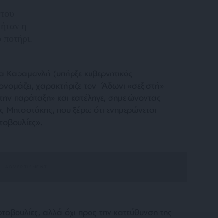
 του
ήταν η
 ποτήρι.
α Καραμανλή (υπήρξε κυβερνητικός
ονομάζει, χαρακτήριζε τον Άδωνι
«σεξιστή»
ι την παράταξη
» και κατέληγε, σημειώνοντας
ος Μητσοτάκης, που ξέρω ότι ενημερώνεται
τοβουλίες
».
οβουλίες, αλλά όχι προς την κατεύθυνση της