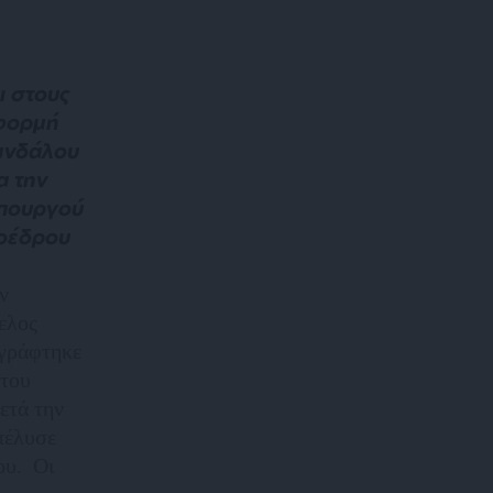
ι στους
αφορμή
ανδάλου
α την
υπουργού
ροέδρου
ν
ελος
αγράφτηκε
 του
ετά την
πέλυσε
ου. Οι