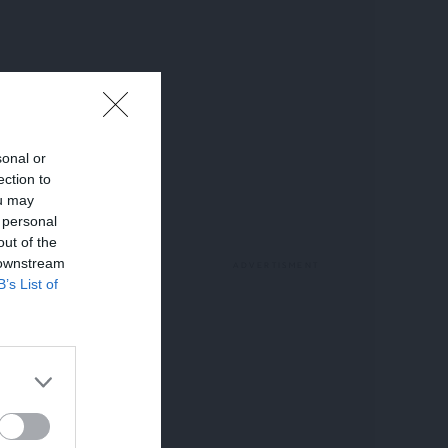
sonal or
ection to
ou may
 personal
out of the
 downstream
B’s List of