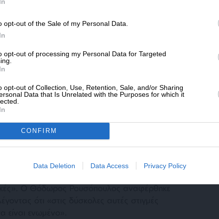
SLpress.gr.
ο πρόεδρος του κόμματος, γιατί ως γνωστόν
In
του προέδρου. Ο κ. Μητσοτάκης έχει όλα τα
o opt-out of the Sale of my Personal Data.
καλύτερα από εμένα»
.
ΔΩΡΕΑ
In
* Ελάχιστη συνεισφορά 5€
to opt-out of processing my Personal Data for Targeted
ing.
 την αντίδραση του Νικήτα Κακλαμάνη, ο
In
Άδωνι, σημειώνοντας πως επιλέγει να στηρίξει
o opt-out of Collection, Use, Retention, Sale, and/or Sharing
ς που βάλλεται»
. Πρόσθεσε επίσης ότι
«αυτή
ersonal Data that Is Unrelated with the Purposes for which it
lected.
αι πρέπει με ενότητα να απαντήσει σε όλη αυτή
In
CONFIRM
ν υπουργός Υγείας και στο πρόσωπο του Σάκη
και η παρέμβαση Ρουσόπουλου, ο οποίος
Data Deletion
Data Access
Privacy Policy
 ότι μέχρι στιγμής οι κατηγορίες δεν είναι
κές».
Ο Θόδωρος Ρουσόπουλος αναφέρθηκε
λέγοντας ότι
«στις δύσκολες αυτές στιγμές
α είναι ενωμένο».