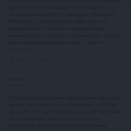
“Η Νέα Μεταπολίτευση έχει ήδη ξεκινήσει.” To πελατειακό
λκράτος της παλιάς παραμένει. Κανένα κομμα δεν μιλά
για την μεγαλύερη πληγή της χώρας: τον πελατειασμό.
Πελατειασμός, ο οποίος κοστίζει, καθώς πρέπει να
χρηματοδοτείται. Κοστίζει σε υπέρογκους φόρους,
κοινωνική αδικία και κατάλυση της δημοκρατίας, αλλά και,
ενίοτε, και σε ανθρώπινες ζωές, όπως
…
Διαβάστε
περισσότερα »
Απάντηση
2
Nikolaos
30 Μαΐου 2026 12:13
Ο λόγος που δημιουργήθηκε αυτό το πολιτικό σχήμα είναι
ακριβώς για να αντιμετωπίσει ο Μητσοτάκης το ΠΑΣΟΚ
την Αριστερά και την “Ελπίδα για Δημοκρατία”. Ο Τσίπρας
ως Πρωθυπουργός υπηρέτησε με συνέπεια τον
“Μερκελισμό” και έστρωσε το δρόμο στον άκρατο