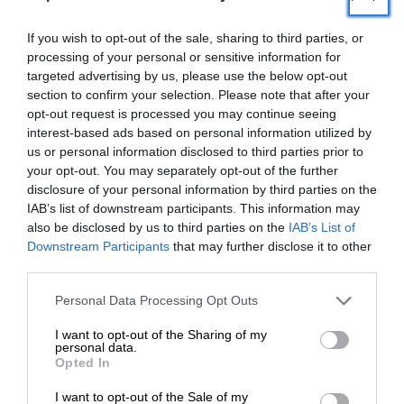
If you wish to opt-out of the sale, sharing to third parties, or
11
ΣΧΟΛΙΑ
processing of your personal or sensitive information for
targeted advertising by us, please use the below opt-out
Παλιότερα
section to confirm your selection. Please note that after your
opt-out request is processed you may continue seeing
ALFA-ENAS
interest-based ads based on personal information utilized by
29 Μαΐου 2026 23:53
us or personal information disclosed to third parties prior to
your opt-out. You may separately opt-out of the further
Oταν θεωρητικοποιούμε την άποψή μας και την
disclosure of your personal information by third parties on the
IAB’s list of downstream participants. This information may
προτείνουμε ως πολιτικό κριτήριο σημαίνει οτι φτάσαμε
also be disclosed by us to third parties on the
IAB’s List of
στο τέλος της εξέλιξης της σκέψης μας και ίσως είναι
ΕΝΙΣΧΥΣΤΕ ΤΟ
Downstream Participants
that may further disclose it to other
καιρός να κάνουμε την αυτοκριτική μας για ό,τι έχουμε
third parties.
καταθέσει στο δημόσιο διάλογο. Εκτός και αν μας αρέσει
Στηρίξτε με τη χορηγία σας για να
να έχουμε το ρόλο της υποστήριξης των
Personal Data Processing Opt Outs
επιβιώσει η Αδέσμευτη
αστικών
…
Διαβάστε περισσότερα »
I want to opt-out of the Sharing of my
Δημοσιογραφία του SLpress.gr.
personal data.
Απάντηση
4
Opted In
I want to opt-out of the Sale of my