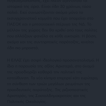
παγκοσμιοποίησης, έχει πλέον εξαντλήσει τα
ιστορικά της όρια. Είναι ήδη 30 χρόνων, τόσο
παλιά. Εκεί συνωστίζονται ακόμα μόνο το
εκσυγχρονιστικό κομμάτι που έχει απομείνει στο
ΠΑΣΟΚ και η μητσοτακική πτέρυγα της ΝΔ. Το
μέλλον της χώρας δεν θα κριθεί από τους πολίτες
που αλλάζουν φανέλα σε κάθε ευκαιρία. Η βάση,
ακόμα και της συντηρητικής παράταξης, κινείται
ήδη πιο μπροστά.
Η ΕΛΑΣ έχει σαφή ιδεολογικό προσανατολισμό. Η
ίδια η παρουσία της αξίας Αριστερά, στο όνομά
της προσδιορίζει καθαρά την πολιτική της
κατεύθυνση. Το νέο κίνημα επιχειρεί κάτι ευρύτερο,
τη σύνθεση των τριών μεγάλων ρευμάτων της
προοδευτικής παράταξης. Της ριζοσπαστικής
Αριστεράς, της Σοσιαλδημοκρατίας και της
Πολιτικής Οικολογίας.