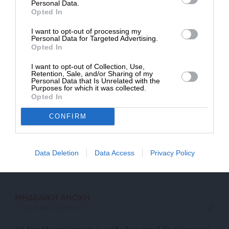
ΔΩΡΕΑ
Personal Data.
Κανένας
Opted In
29 Μαΐου 2026 23:59
* Ελάχιστη συνεισφορά 5€
I want to opt-out of processing my
Πολυ πλακα εχουν ολοι αυτοι που εβριζαν τον Τσιπρα,
Personal Data for Targeted Advertising.
Opted In
Νυφουδης, Σαουλιδης κλπ. Μιλησε και ο Ξυνιδης. Οτι να
ναι.
I want to opt-out of Collection, Use,
Retention, Sale, and/or Sharing of my
Απάντηση
3
Personal Data that Is Unrelated with the
Purposes for which it was collected.
Opted In
dimitris
CONFIRM
30 Μαΐου 2026 06:53
Ένα άρθρο του τίποτα.
Data Deletion
Data Access
Privacy Policy
Απάντηση
5
ΜΗΔΕΝΙΚΗ ΑΝΟΧΗ
30 Μαΐου 2026 10:57