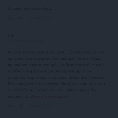
Περσινά ξινά σταφύλια …
Απάντηση
0
Ι.Φ
30 Μαΐου 2026 17:34
Αλήθεια θα επαναφέρει το ΕΚΑΣ; Είναι παραπάνω από
προφανή δυο πράγματα: Δεν υπάρχει πλέον πολιτικό
προσωπικό πρώτης γραμμής και δεύτερον ενόψει ενός
κινδύνου ακυβερνησίαςτο σύστημα περιμνεί την
κατασκευή δορυφόρων εξουσίας. Βλέπεται ότι κανένας
δεν παράγει πολιτική, κανένας δεν μιλάει οραματικά για
την Ελλάδα του μέλλοντος μας. Μήπως όμως δεν
υπάρχει
…
Διαβάστε περισσότερα »
Απάντηση
0