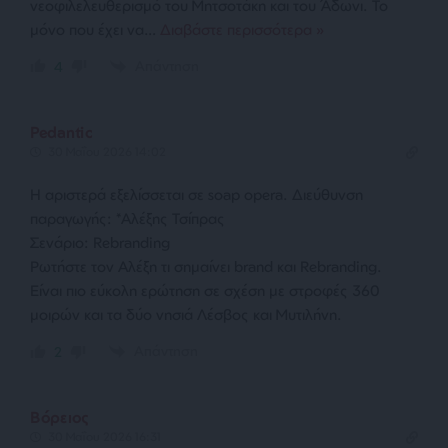
νεοφιλελευθερισμό του Μητσοτάκη και του Άδωνι. Το
μόνο που έχει να
…
Διαβάστε περισσότερα »
Απάντηση
4
Pedantic
30 Μαΐου 2026 14:02
Η αριστερά εξελίσσεται σε soap opera. Διεύθυνση
παραγωγής: *Αλέξης Τσίπρας
Σενάριο: Rebranding
Ρωτήστε τον Αλέξη τι σημαίνει brand και Rebranding.
Είναι πιο εύκολη ερώτηση σε σχέση με στροφές 360
μοιρών και τα δύο νησιά Λέσβος και Μυτιλήνη.
Απάντηση
2
Βόρειος
30 Μαΐου 2026 16:31