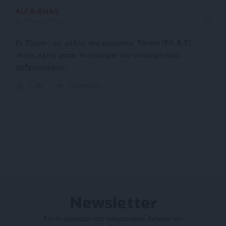
ALFA-ENAS
1 Ιουνίου 2026 15:14
Kε Τζιώτη , ως μέλος του κόμματος Τσίπρα (ΕΛ.Α.Σ)
πλέον, έχετε χάσει το τεκμήριο του αντικειμενικού
αρθρογράφου.
Απάντηση
0
Newsletter
Κάντε εγγραφή στο ενημερωτικό δελτίου του