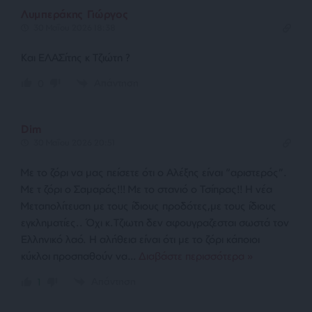
Λυμπεράκης Γιώργος
30 Μαΐου 2026 18:38
Και ΕΛΑΣίτης κ Τζιώτη ?
Απάντηση
0
Dim
30 Μαΐου 2026 20:51
Με το ζόρι να μας πείσετε ότι ο Αλέξης είναι “αριστερός”.
Με τ ζόρι ο Σαμαράς!!! Με το στανιό ο Τσίπρας!! Η νέα
Μεταπολίτευση με τους ίδιους προδότες,με τους ίδιους
εγκληματίες.. Όχι κ.Τζιωτη δεν αφουγραζεσται σωστά τον
Ελληνικό λαό. Η αλήθεια είναι ότι με το ζόρι κάποιοι
κύκλοι προσπαθούν να
…
Διαβάστε περισσότερα »
Απάντηση
1