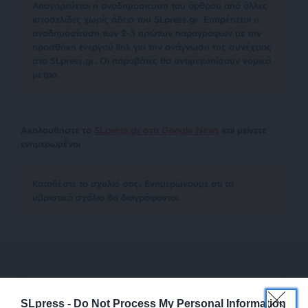
Απαγορεύεται η αναδημοσίευση του άρθρου από άλλες
ιστοσελίδες χωρίς άδεια του SLpress.gr. Επιτρέπεται η
αναδημοσίευση των 2-3 πρώτων παραγράφων με την
προσθήκη ενεργού link για την ανάγνωση της συνέχειας
στο SLpress.gr. Οι παραβάτες θα αντιμετωπίσουν νομικά
μέτρα.
Ακολουθήστε το
SLpress.gr στο Google News
και μείνετε
ενημερωμένοι
Kαταθέστε το σχολιό σας. Eνημερώνουμε ότι τα
υβριστικά σχόλια θα διαγράφονται.
SLpress -
Do Not Process My Personal Information