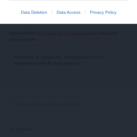
στο SLpress.gr. Οι παραβάτες θα αντιμετωπίσουν νομικά
μέτρα.
Data Deletion
Data Access
Privacy Policy
Ακολουθήστε το
SLpress.gr στο Google News
και μείνετε
ενημερωμένοι
Kαταθέστε το σχολιό σας. Eνημερώνουμε ότι τα
υβριστικά σχόλια θα διαγράφονται.
0
ΣΧΟΛΙΑ