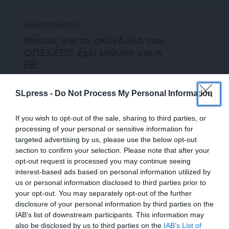
ΔΙΑΒΑΣΤΕ ΑΚΟΜΑ
Μήπως για το σκάνδαλο του
ΟΠΕΚΕΠΕ έχει ευθύνη και η
ΕΕ;
SLpress -
Do Not Process My Personal Information
Η πρωθυπουργική θητεία του Κυριάκου
If you wish to opt-out of the sale, sharing to third parties, or
Μητσοτάκη, αντί να ανανεώσει τη “γαλάζια”
processing of your personal or sensitive information for
targeted advertising by us, please use the below opt-out
παράταξη, την έχει οδηγήσει σε υπαρξιακή κρίση.
section to confirm your selection. Please note that after your
Αναγκαία συνθήκη για να αντιμετωπίσει η ΝΔ
opt-out request is processed you may continue seeing
αυτή την κρίση της είναι ότι μόνο η πλήρης
interest-based ads based on personal information utilized by
κάθαρση με την εξαντλητική έρευνα των
us or personal information disclosed to third parties prior to
σκανδάλων και την επιβολή παραδειγματικών
your opt-out. You may separately opt-out of the further
ποινών. Όπως δείχνουν τα πράγματα, όμως, ο
disclosure of your personal information by third parties on the
IAB’s list of downstream participants. This information may
Κυριάκος Μητσοτάκης κινείται σε άλλο μήκος
also be disclosed by us to third parties on the
IAB’s List of