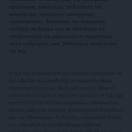
οργάνωση, παράνομες επιδοτήσεις και
συγκάλυψη, εμπλέκουν υπουργούς,
υφυπουργούς, βουλευτές και κομματικά
στελέχη, σε βαθμό που το σκάνδαλο να
αποδεικνύεται όχι μεμονωμένο περιστατικό,
αλλά καθρέφτης μιας βαθύτερης μετάλλαξης
της ΝΔ.
Η ΝΔ του Κυριάκου Μητσοτάκη έχει μετατραπεί σε
ένα υβρίδιο που συνδυάζει τη νεοφιλελεύθερη
παγκοσμιοποίηση ως ιδεολογία και τον ιθαγενή
κοτσαμπασιδισμό ως πολιτική πρακτική. Η ΝΔ έχει
καταντήσει ένα πολιτικό μόρφωμα, αποκομμένο
από τις ρίζες της, που έχει βουλιάξει στη διαφθορά
και την αδιαφάνεια. Η εξαετής κυβερνητική θητεία
της, σημαδεμένη από διαδοχικά μείζονος
σημασίας σκάνδαλα (υποκλοπές, Τέμπη και τώρα