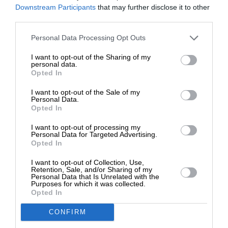
κύματος, με αποτέλεσμα η Ελλάδα να παραμένει
ΕΝΙΣΧΥΣΤΕ ΤΟ
Downstream Participants
that may further disclose it to other
όμηρος της κλεπτοκρατίας, στην οποία η
third parties.
μητσοτακική πρωταγωνιστεί…
Στηρίξτε με τη χορηγία σας για να
Personal Data Processing Opt Outs
επιβιώσει η Αδέσμευτη
I want to opt-out of the Sharing of my
Δημοσιογραφία του SLpress.gr.
TAGS:
personal data.
Opted In
ΠΑΣΟΚ
ΔΙΑΦΘΟΡΑ
ΟΠΕΚΕΠΕ
ΝΔ
I want to opt-out of the Sale of my
ΝΕΟΦΙΛΕΛΕΥΘΕΡΙΣΜΟΣ
ΔΩΡΕΑ
Personal Data.
Opted In
* Ελάχιστη συνεισφορά 5€
I want to opt-out of processing my
Οι απόψεις που αναφέρονται στο κείμενο είναι
Personal Data for Targeted Advertising.
Opted In
προσωπικές του αρθρογράφου και δεν εκφράζουν
απαραίτητα τη θέση του SLpress.gr
I want to opt-out of Collection, Use,
Retention, Sale, and/or Sharing of my
Personal Data that Is Unrelated with the
Purposes for which it was collected.
Απαγορεύεται η αναδημοσίευση του άρθρου από άλλες
Opted In
ιστοσελίδες χωρίς άδεια του SLpress.gr. Επιτρέπεται η
αναδημοσίευση των 2-3 πρώτων παραγράφων με την
CONFIRM
προσθήκη ενεργού link για την ανάγνωση της συνέχειας