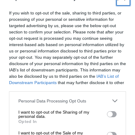
If you wish to opt-out of the sale, sharing to third parties, or
processing of your personal or sensitive information for
targeted advertising by us, please use the below opt-out
section to confirm your selection. Please note that after your
opt-out request is processed you may continue seeing
Newsletter
interest-based ads based on personal information utilized by
us or personal information disclosed to third parties prior to
Κάντε εγγραφή στο ενημερωτικό δελτίου του
your opt-out. You may separately opt-out of the further
SLpress.gr για να λαμβάνετε τα σημαντικότερα
disclosure of your personal information by third parties on the
θέματα στο email σας
IAB’s list of downstream participants. This information may
also be disclosed by us to third parties on the
IAB’s List of
ΕΝΙΣΧΥΣΤΕ ΤΟ
Downstream Participants
that may further disclose it to other
third parties.
Στηρίξτε με τη χορηγία σας για να
Personal Data Processing Opt Outs
επιβιώσει η Αδέσμευτη
I want to opt-out of the Sharing of my
Δημοσιογραφία του SLpress.gr.
personal data.
Ναι, επιθυμώ να λαμβάνω το ενημερωτικό δελτίο μέσω e-mail από το
Opted In
SLpress.gr
I want to opt-out of the Sale of my