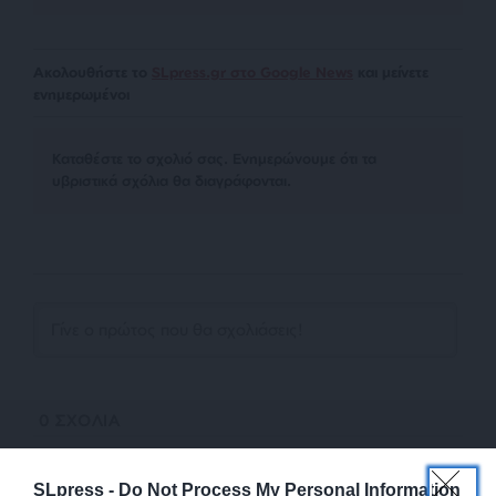
Ακολουθήστε το
SLpress.gr στο Google News
και μείνετε
ενημερωμένοι
Kαταθέστε το σχολιό σας. Eνημερώνουμε ότι τα
υβριστικά σχόλια θα διαγράφονται.
0
ΣΧΟΛΙΑ
SLpress -
Do Not Process My Personal Information