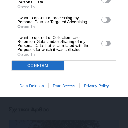
ΔΩΡΕΑ
Personal Data.
Opted In
* Ελάχιστη συνεισφορά 5€
I want to opt-out of processing my
Personal Data for Targeted Advertising.
Opted In
SUPPORT SL.PRESS
I want to opt-out of Collection, Use,
Retention, Sale, and/or Sharing of my
Ενισχύστε την Aδέσμευτη και Aνεξάρτητη
Personal Data that Is Unrelated with the
Δημοσιογραφία
Purposes for which it was collected.
Opted In
CONFIRM
ΕΝΙΣΧΥΣΤΕ ΤΟ SL.PRESS
Data Deletion
Data Access
Privacy Policy
Σχετικά Άρθρα