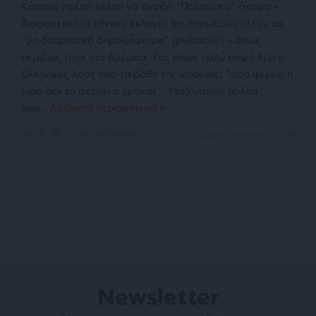
Κάποιος πρέπει πλέον να ανοίξει “Πολιτειακό” ζήτημα –
διαφορετικά οι εθνικές εκλογές θα παγιωθούν πλέον ως
“μη-δεσμευτικό δημοψήφισμα” (plebiscite) – όπως
ακριβώς είναι στο Αμέρικα. Και, όπως πολύ σοφά λέει ο
Ελληνικός λαός από τα βάθη της Ιστορίας: “όσα φέρνει η
ώρα δεν τα φέρνει ο χρόνος”. Μαζεύτηκαν πολλά
που
…
Διαβάστε περισσότερα »
Απάντηση
3
Εμφάνιση απαντήσεων
(1)
Newsletter