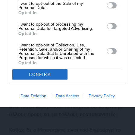
I want to opt-out of the Sale of my
δημιουργούν τα νέα κόμματα όταν κατέβουν στο
ΔΩΡΕΑ
Personal Data.
Opted In
πεδίο. Προς το παρόν μετριέται η προσδοκία.
* Ελάχιστη συνεισφορά 5€
I want to opt-out of processing my
Personal Data for Targeted Advertising.
Opted In
Ένα απίθανο σενάριο
I want to opt-out of Collection, Use,
Πάντως έχουν αρχίσει και κυκλοφορούν σενάρια
Retention, Sale, and/or Sharing of my
σύμφωνα με τα οποία ο Μητσοτάκης θα οδηγήσει
Personal Data that Is Unrelated with the
Purposes for which it was collected.
σε δεύτερες και τρίτες εκλογές. Αυτό όμως
Opted In
προϋποθέτει ότι η ΝΔ δεν θα είναι απλώς πρώτη,
CONFIRM
αλλά με μεγάλη διαφορά, ώστε να μπορεί να
επιβάλλει τις εξελίξεις. Κάτι που υποστηρίζουν οι
κατευθυνόμενες μετρήσεις, είναι όμως εξαιρετικά
Data Deletion
Data Access
Privacy Policy
αμφίβολο. Επίσης μετά τις πρώτες εκλογές δεν θα
είναι πλέον κυβέρνηση. Το παιχνίδι θα παίζεται με
άλλους όρους και με πολλούς πρωταγωνιστές.
Καθώς δε ο Μητσοτάκης είναι που δημιουργεί το