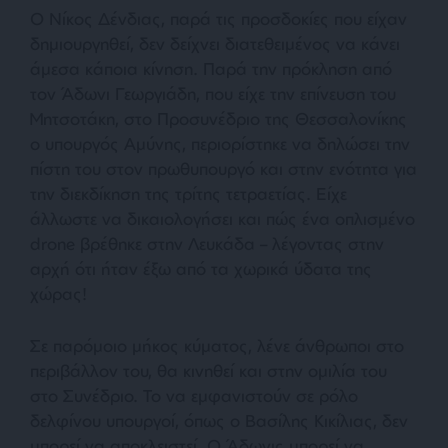
Ο Νίκος Δένδιας, παρά τις προσδοκίες που είχαν
δημιουργηθεί, δεν δείχνει διατεθειμένος να κάνει
άμεσα κάποια κίνηση. Παρά την πρόκληση από
τον Άδωνι Γεωργιάδη, που είχε την επίνευση του
Μητσοτάκη, στο Προσυνέδριο της Θεσσαλονίκης
ο υπουργός Αμύνης, περιορίστηκε να δηλώσει την
πίστη του στον πρωθυπουργό και στην ενότητα για
την διεκδίκηση της τρίτης τετραετίας. Είχε
άλλωστε να δικαιολογήσει και πώς ένα οπλισμένο
drone βρέθηκε στην Λευκάδα – λέγοντας στην
αρχή ότι ήταν έξω από τα χωρικά ύδατα της
χώρας!
Σε παρόμοιο μήκος κύματος, λένε άνθρωποι στο
περιβάλλον του, θα κινηθεί και στην ομιλία του
στο Συνέδριο. Το να εμφανιστούν σε ρόλο
δελφίνου υπουργοί, όπως ο Βασίλης Κικίλιας, δεν
μπορεί να αποκλειστεί. Ο Άδωνις μπορεί να