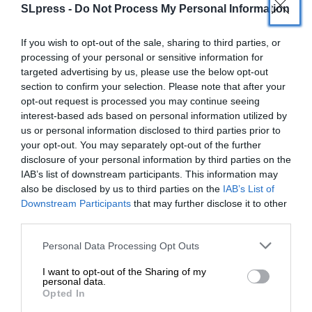
SLpress -
Do Not Process My Personal Information
23%, στην πρόθεση ψήφου.
If you wish to opt-out of the sale, sharing to third parties, or
Τα σκάνδαλα θα επανέλθουν στο προσκήνιο –
processing of your personal or sensitive information for
αναμένεται κι άλλη δικογραφία του ΟΠΕΚΕΠΕ,
targeted advertising by us, please use the below opt-out
που μεταξύ άλλων θα περιλαμβάνει πρώην
section to confirm your selection. Please note that after your
υπουργούς, όπως και εξελίξεις στις υποκλοπές –
opt-out request is processed you may continue seeing
και η ακρίβεια εντείνεται. Η κατάσταση για την
interest-based ads based on personal information utilized by
us or personal information disclosed to third parties prior to
κυβέρνηση θα επιδεινωθεί. Το περίπου ένα δισ.
your opt-out. You may separately opt-out of the further
που μοίρασε σε επιδόματα ο Κυριάκος μετά το
disclosure of your personal information by third parties on the
ξέσπασμα του πολέμου στο Ιράν, όπως και η
IAB’s list of downstream participants. This information may
φιέστα με τον Μακρόν, δεν ανέκοψαν την
also be disclosed by us to third parties on the
IAB’s List of
ΕΝΙΣΧΥΣΤΕ ΤΟ
υποχώρηση.
Downstream Participants
that may further disclose it to other
third parties.
Μέσα σε αυτό το πλαίσιο δεν έχει λόγο να αφήσει
Στηρίξτε με τη χορηγία σας για να
Personal Data Processing Opt Outs
την εξουσία, εκτός εάν το κάνει για να προλάβει
επιβιώσει η Αδέσμευτη
I want to opt-out of the Sharing of my
την πλήρη κατάρρευση. Η εικόνα όμως θα
Δημοσιογραφία του SLpress.gr.
personal data.
ξεκαθαρίσει τους επόμενους μήνες, όταν θα φανεί
Opted In
και τι ποσοστά αποσπούν και τι δυναμική