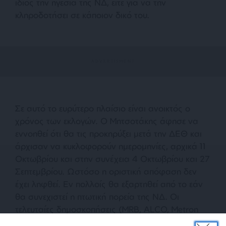
ίδιος την ηγεσία της ΝΔ, είτε για να την
κληροδοτήσει σε κάποιον δικό του.
Σε αυτό το ευρύτερο πλαίσιο είναι ανοικτός ο
χρόνος των εκλογών. Ο Μητσοτάκης άφησε να
εννοηθεί ότι θα τις προκηρύξει μετά την ΔΕΘ και
άρχισαν να κυκλοφορούν ημερομηνίες, αρχικά 11
Οκτωβρίου και στην συνέχεια 4 Οκτωβρίου και 27
Σεπτεμβρίου. Ωστόσο η οριστική απόφαση δεν
έχει ληφθεί. Εν πολλοίς θα εξαρτηθεί από το εάν
θα συνεχιστεί η πτωτική πορεία της ΝΔ. Οι
τελευταίες δημοσκοπήσεις (MRB, ALCO, Metron
Analysis) έδειξαν τη ΝΔ στην ζώνη του 21% με