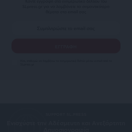
Κάντε εγγραφή στο ενημερωτικό δελτίου του
SLpress.gr για να λαμβάνετε τα σημαντικότερα
θέματα στο email σας
Ναι, επιθυμώ να λαμβάνω το ενημερωτικό δελτίο μέσω e-mail από το
SLpress.gr
SUPPORT SL.PRESS
Ενισχύστε την Aδέσμευτη και Aνεξάρτητη
Δημοσιογραφία