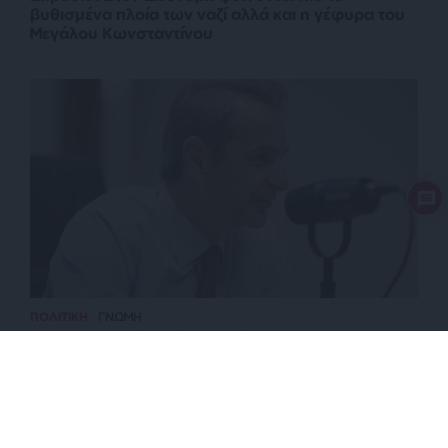
βυθισμένα πλοία των ναζί αλλά και η γέφυρα του
Μεγάλου Κωνσταντίνου
ΠΟΛΙΤΙΚΗ
ΓΝΩΜΗ
Ποιοι ψηφοφόροι έχουν μείνει στην ΝΔ του
Μητσοτάκη