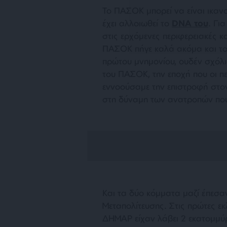
Το ΠΑΣΟΚ μπορεί να είναι ικανο
έχει αλλοιωθεί το
DNA του
. Γι
στις ερχόμενες περιφερειακές κα
ΠΑΣΟΚ πήγε καλά ακόμα και το
πρώτου μνημονίου, ουδέν σχόλ
του ΠΑΣΟΚ, την εποχή που οι π
εννοούσαμε την επιστροφή στον
στη δύναμη των ανατροπών που 
Και τα δύο κόμματα μαζί έπεσα
Μεταπολίτευσης. Στις πρώτες ε
ΔΗΜΑΡ είχαν λάβει 2 εκατομμύ