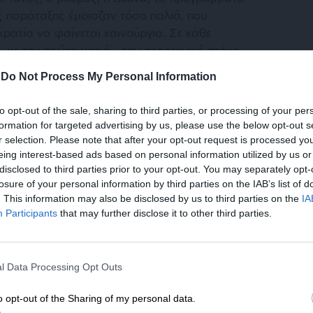
 παράταξης έμοιαζαν τόσο παλιά, που
ρατία να φαίνεται καινούργια. Σε κάθε
 – με την πρώτη ματιά – τον στρατηγικό στόχο
ροστά και οι άλλοι πίσω.
-
Do Not Process My Personal Information
to opt-out of the sale, sharing to third parties, or processing of your per
formation for targeted advertising by us, please use the below opt-out s
r selection. Please note that after your opt-out request is processed y
eing interest-based ads based on personal information utilized by us or
disclosed to third parties prior to your opt-out. You may separately opt-
losure of your personal information by third parties on the IAB’s list of
ς Μητσοτάκης θα αξιοποιήσει την καθαρή
. This information may also be disclosed by us to third parties on the
IA
α οδηγήσει την Ελλάδα σταθερά, τολμηρά,
Participants
that may further disclose it to other third parties.
 η επόμενη κυβερνητική του θητεία
ΕΝΙΣΧΥΣΤΕ ΤΟ
κανοποιήσει τις προσδοκίες που
γικές του εκστρατείες. Τα ερωτηματικά είναι
l Data Processing Opt Outs
Στηρίξτε με τη χορηγία σας για να επιβιώσει
ς, είναι ότι άφησε όλους τους άλλους πίσω,
η Αδέσμευτη Δημοσιογραφία του
o opt-out of the Sharing of my personal data.
 μόνο τις εκλογές. Για πρώτη φορά κέρδισε η