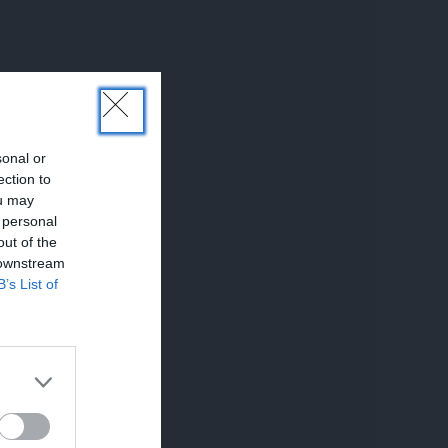
sonal or
ection to
ou may
 personal
out of the
 downstream
B’s List of