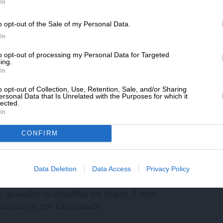
SLpress.gr.
In
o opt-out of the Sale of my Personal Data.
ΔΩΡΕΑ
τη στήριξη του 90% των ΜΜΕ και την
In
κού τους προϋπολογισμού, καθώς αντίστοιχη
* Ελάχιστη συνεισφορά 5€
to opt-out of processing my Personal Data for Targeted
 Σαμαράς όσο και ο Βαγγέλης Μεϊμαράκης,
ing.
ολμήσει ποτέ ξανά να διεκδικήσει την εξουσία
In
ατία με το ερασιτεχνικό μοντέλο διαχείρισης
o opt-out of Collection, Use, Retention, Sale, and/or Sharing
α κόμματα της προοδευτικής παράταξης το
ersonal Data that Is Unrelated with the Purposes for which it
lected.
In
CONFIRM
 τα πόδια του και το
ΠΑΣΟΚ
έχασε τη
ροπή των δεδομένων που διαμορφώθηκαν το
 ceteris paribus, εάν δεν ενωθούν οι βάσεις
Data Deletion
Data Access
Privacy Policy
νατο να μπορέσουν να ξαναδιεκδικήσουν την
ς φώναζαν οι φίλαθλοι της θύρας 7 στην
ρευόμαστε τον Ολυμπιακό
».