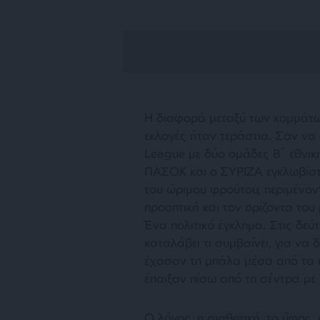
Η διαφορά μεταξύ των κομμάτων
εκλογές ήταν τεράστια. Σαν να
League με δύο ομάδες Β΄ εθνικ
ΠΑΣΟΚ και ο ΣΥΡΙΖΑ εγκλωβίστ
του ώριμου φρούτου, περιμένον
προοπτική και τον ορίζοντα του
Ένα πολιτικό έγκλημα. Στις δεύ
καταλάβει τι συμβαίνει, για ν
έχασαν τη μπάλα μέσα από τα 
έπαιξαν πίσω από τη σέντρα με 
Ο λόγος, η αισθητική, το ύφος,