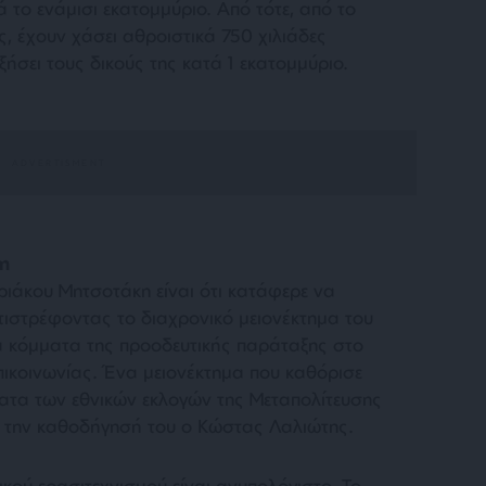
 το ενάμισι εκατομμύριο. Από τότε, από το
ς, έχουν χάσει αθροιστικά 750 χιλιάδες
ήσει τους δικούς της κατά 1 εκατομμύριο.
η
ριάκου Μητσοτάκη είναι ότι κατάφερε να
τιστρέφοντας το διαχρονικό μειονέκτημα του
α κόμματα της προοδευτικής παράταξης στο
πικοινωνίας. Ένα μειονέκτημα που καθόρισε
ατα των εθνικών εκλογών της Μεταπολίτευσης
ε την καθοδήγησή του ο Κώστας Λαλιώτης.
κού ερασιτεχνισμού είναι ανυπολόγιστο. Το