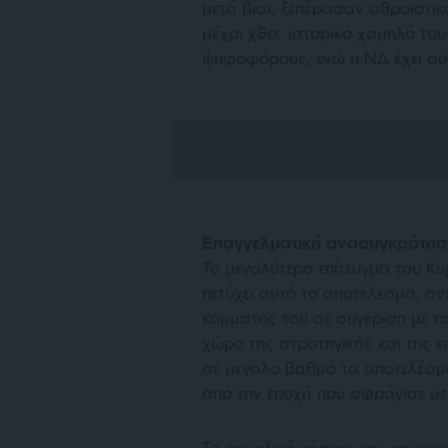
μετά βίας ξεπέρασαν αθροιστικά
μέχρι χθες ιστορικό χαμηλό του
ψηφοφόρους, ενώ η ΝΔ έχει αυξ
Επαγγελματική ανασυγκρότησ
Το μεγαλύτερο επίτευγμα του Κυ
πετύχει αυτό το αποτέλεσμα, αν
κόμματός του σε σύγκριση με τ
χώρο της στρατηγικής και της ε
σε μεγάλο βαθμό τα αποτελέσμ
από την εποχή που σφράγισε μ
Το συνολικό κόστος του κομματι