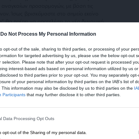
ν αναγκαίων προσαρμογών, με βάση τις
όνον. Ίσως βρισκόμαστε στο σημείο εκείνο
” θα πρέπει να αποτελέσει το νέο δυναμικό
ς έναντι των εταίρων.
-
Do Not Process My Personal Information
ην χώρα μας η συμμετοχή της στην νέα
to opt-out of the sale, sharing to third parties, or processing of your per
 “όπλα” που τις δίδονται για τον
formation for targeted advertising by us, please use the below opt-out s
ν μερική “ακύρωση” – των υφιστάμενων
r selection. Please note that after your opt-out request is processed y
eing interest-based ads based on personal information utilized by us or
αδεικνύονταν επί δεκαετίες η πολιτική της
disclosed to third parties prior to your opt-out. You may separately opt-
κή και αγροτική πολιτική”, που σε κάθε
losure of your personal information by third parties on the IAB’s list of
ά ελάχιστα κοινά οφέλη για όλα τα μέλη της
. This information may also be disclosed by us to third parties on the
IA
υθμούς την ισχύ τους στο υπό διαμόρφωση
Participants
that may further disclose it to other third parties.
ΕΝΙΣΧΥΣΤΕ ΤΟ
l Data Processing Opt Outs
Στηρίξτε με τη χορηγία σας για να επιβιώσει
η Αδέσμευτη Δημοσιογραφία του
o opt-out of the Sharing of my personal data.