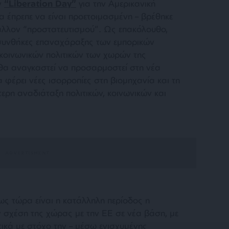
ν
“Liberation Day”
για την Αμερικανική
α έπρεπε να είναι προετοιμασμένη – βρέθηκε
άλλον “προστατευτισμού”. Ως επακόλουθο,
συνθήκες επαναχάραξης των εμπορικών
 κοινωνικών πολιτικών των χωρών της
 θα αναγκαστεί να προσαρμοστεί στη νέα
 φέρει νέες ισορροπίες στη βιομηχανία και τη
ερη αναδιάταξη πολιτικών, κοινωνικών και
ως τώρα είναι η κατάλληλη περίοδος η
 σχέση της χώρας με την ΕΕ σε νέα βάση, με
τικά με στόχο την – μέσω ενισχυμένης