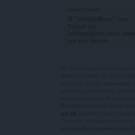
ΔΙΑΒΑΣΤΕ ΑΚΟΜΑ
Ο “αλγόριθμος” του
Τραμπ για
διαπραγματεύσεις μάθ
για την Αθήνα
Ας εξετάσουμε, λοιπόν, μήπως γι
φθάσει ο καιρός να γίνει σε β
των μέχρι σήμερα ευρωπαϊκών ο
οφέλους (cost-benefit), με στό
αποκτήσει στοιχεία δυναμικής 
διαμόρφωση νέους όρους του π
της ΕΕ
φαίνεται πλέον να μην α
“Περνάει”, πλέον, μέσα από τη
την προώθηση συνθηκών και οδ