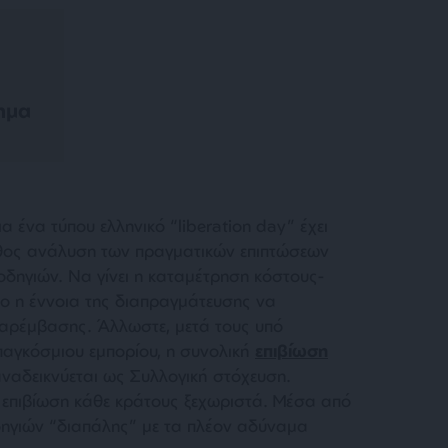
ημα
α ένα τύπου ελληνικό “liberation day” έχει
άθος ανάλυση των πραγματικών επιπτώσεων
δηγιών. Να γίνει η καταμέτρηση κόστους-
χο η έννοια της διαπραγμάτευσης να
παρέμβασης. Άλλωστε, μετά τους υπό
αγκόσμιου εμπορίου, η συνολική
επιβίωση
ναδεικνύεται ως Συλλογική στόχευση.
ν επιβίωση κάθε κράτους ξεχωριστά. Μέσα από
ηγιών “διαπάλης” με τα πλέον αδύναμα