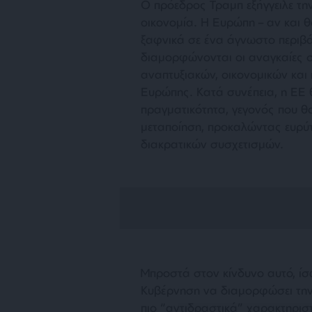
Ο πρόεδρος Τραμπ εξήγγειλε τη
οικονομία. Η Ευρώπη – αν και θ
ξαφνικά σε ένα άγνωστο περιβ
διαμορφώνονται οι αναγκαίες 
αναπτυξιακών, οικονομικών και
Ευρώπης. Κατά συνέπεια, η ΕΕ
πραγματικότητα, γεγονός που θα
μεταποίηση, προκαλώντας ευρύτ
διακρατικών συσχετισμών.
Μπροστά στον κίνδυνο αυτό, ίσ
Κυβέρνηση να διαμορφώσει την
πιο “αντιδραστικά” χαρακτηρισ