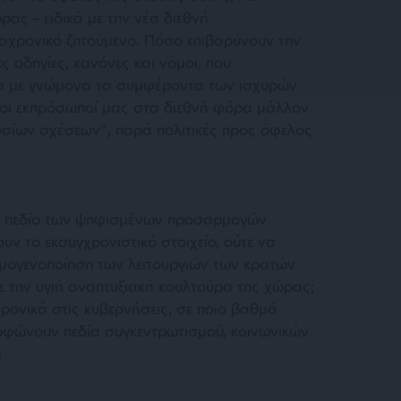
ρας – ειδικά με την νέα διεθνή
ιαχρονικό ζητούμενο. Πόσο επιβαρύνουν την
 οδηγίες, κανόνες και νόμοι, που
α με γνώμονα τα συμφέροντα των ισχυρών
υ οι εκπρόσωποί μας στα διεθνή φόρα μάλλον
οσίων σχέσεων”, παρά πολιτικές προς όφελος
το πεδίο των ψηφισμένων προσαρμογών
υν το εκσυγχρονιστικό στοιχείο, ούτε να
μογενοποίηση των λειτουργιών των κρατών
ε την υγιή αναπτυξιακή κουλτούρα της χώρας;
χρονικά στις κυβερνήσεις, σε ποιο βαθμό
ρφώνουν πεδία συγκεντρωτισμού, κοινωνικών
;