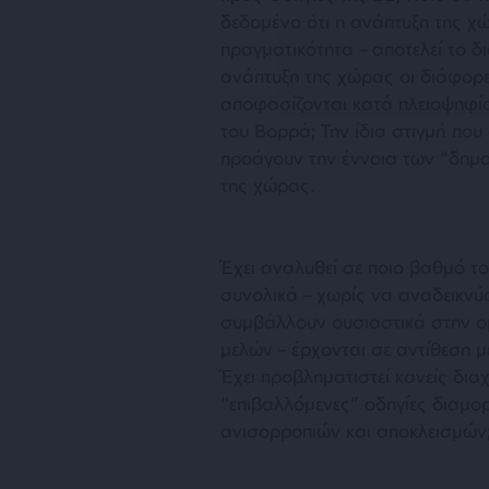
δεδομένο ότι η ανάπτυξη της χώ
πραγματικότητα – αποτελεί το δ
ανάπτυξη της χώρας οι διάφορες
αποφασίζονται κατά πλειοψηφί
του Βορρά; Την ίδια στιγμή πο
προάγουν την έννοια των “δημ
της χώρας.
Έχει αναλυθεί σε ποιο βαθμό 
συνολικά – χωρίς να αναδεικνύο
συμβάλλουν ουσιαστικά στην ο
μελών – έρχονται σε αντίθεση μ
Έχει προβληματιστεί κανείς δια
“επιβαλλόμενες” οδηγίες διαμο
ανισορροπιών και αποκλεισμών