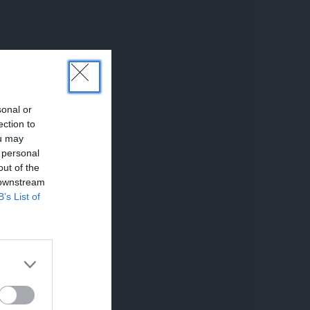
sonal or
ection to
ou may
 personal
out of the
 downstream
B’s List of