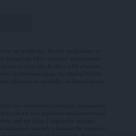
 της να προβλέψει. Τα όσα συμβαίνουν τα
ρειο Αφρική και Μέση Ανατολή αμφισβητούν
ητα και τα μέσα που διαθέτει η ΕΕ μπροστά
 από την Μεσόγειο μέχρι τον Περσικό Κόλπο.
νηκε αδύναμη να προλάβει, να διαγνώσει και
ταξύ των προκλήσεων (πόλεμοι, συγκρούσεις,
ό τη μία και των εργαλείων και δυνατοτήτων
ησης από την άλλη. Γνωρίζω ότι υπάρχει
νή εξωτερική πολιτική, η Ευρώπη θα συνεχίσει
να παρακολουθεί τις συνέπειές τους. Επιπλέον