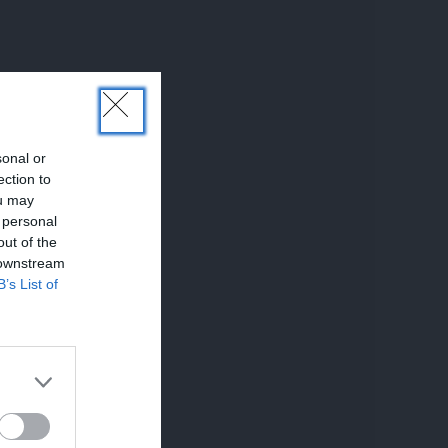
sonal or
ection to
ou may
 personal
out of the
 downstream
B’s List of