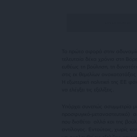
Το πρώτο αφορά στην αδυναμία
τελευταία δέκα χρόνια στη Βό
ευθέως τη βούληση, τη δυνατότ
στις εκ θεμελίων ανακατατάξεις
Η εξωτερική πολιτική της ΕΕ φά
να ελέγξει τις εξελίξεις.
Υπάρχει συνεπώς ασυμμετρία με
προσφυγικό-μεταναστευτικό) απ
που διαθέτει αλλά και της βούλ
αντίλογος. Εντούτοις, χωρίς κοι
να ακολουθεί τις εξελίξεις και 