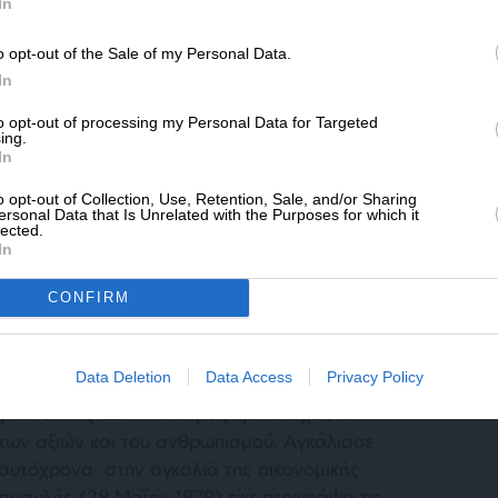
SLpress.gr.
In
τοχής στις αποφάσεις, στις ευθύνες, καθώς
παραμένουμε σιωπηλοί ή διαμαρτυρόμενοι
o opt-out of the Sale of my Personal Data.
ΔΩΡΕΑ
ρατών-μελών. Η Ένωση είναι αποτέλεσμα
In
ς συμφερόντων των μελών της.
* Ελάχιστη συνεισφορά 5€
to opt-out of processing my Personal Data for Targeted
ing.
In
ισκόμαστε σήμερα, είναι καθαρό ότι
o opt-out of Collection, Use, Retention, Sale, and/or Sharing
προσπάθεια επαναπροσδιορισμού και
ersonal Data that Is Unrelated with the Purposes for which it
lected.
ινού συμφέροντος. Το πεδίο που προσδιορίζω
In
μφέροντος να διευρυνθεί. Υπαρξιακή πλέον
ρωπαϊκό Σύνταγμα που θα περιέχει αυξημένους
CONFIRM
 μηχανισμούς. Με ρεαλιστικούς όμως όρους
ης ευχής.
Data Deletion
Data Access
Privacy Policy
έλλον της ΕΕ. Η δική μας γενιά είχε ένα
των αξιών και του ανθρωπισμού. Αγκάλιασε
ταυτόχρονα στην αγκαλιά της οικονομικής
ανλής (28 Μαΐου 1979) είχε περιγράψει τις