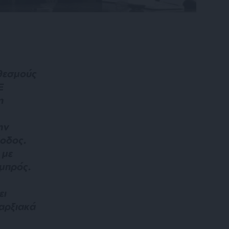
θεσμούς
Ε
η
ην
οδος.
 με
εμπρός.
ει
αρξιακά