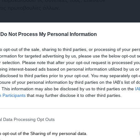
στις πρωτοβουλίες άλλων.
-
Do Not Process My Personal Information
to opt-out of the sale, sharing to third parties, or processing of your per
formation for targeted advertising by us, please use the below opt-out s
r selection. Please note that after your opt-out request is processed y
κάποιο βαθμό και σε σχέση με την Τουρκία;
eing interest-based ads based on personal information utilized by us or
όγηση της εξωτερικής πολιτικής της Ευρώπης
disclosed to third parties prior to your opt-out. You may separately opt-
ησιμοποιούνται για την αξιολόγηση
losure of your personal information by third parties on the IAB’s list of
ησης, ή επιχειρηματικού σχεδίου. Δηλαδή τον
. This information may also be disclosed by us to third parties on the
IA
Participants
that may further disclose it to other third parties.
προσδοκώμενου κέρδους και των τρεχουσών
ίς ότι η σημερινή εξωτερική πολιτική της ΕΕ
ΕΝΙΣΧΥΣΤΕ ΤΟ
l Data Processing Opt Outs
Στηρίξτε με τη χορηγία σας για να επιβιώσει
ινού συμφέροντος
η Αδέσμευτη Δημοσιογραφία του
o opt-out of the Sharing of my personal data.
ωτερική πολιτική, την οποία αντιλαμβάνομαι