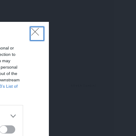
sonal or
ection to
ou may
 personal
out of the
 downstream
B’s List of