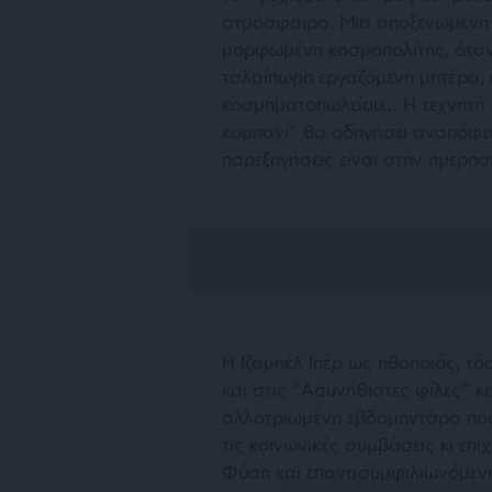
ατμόσφαιρα. Μια αποξενωμένη 
μορφωμένη κοσμοπολίτης, όταν 
ταλαίπωρη εργαζόμενη μητέρα,
κοσμηματοπωλείου… Η τεχνητή 
κομπανί” θα οδηγήσει αναπόφευ
παρεξηγήσεις είναι στην ημερησ
Η Ιζαμπέλ Ιπέρ ως ηθοποιός, τό
και στις “Ασυνήθιστες φίλες” κ
αλλοτριωμένη εβδομηντάρα που
τις κοινωνικές συμβάσεις κι επ
Φύση και επανασυμφιλιωνόμενη 