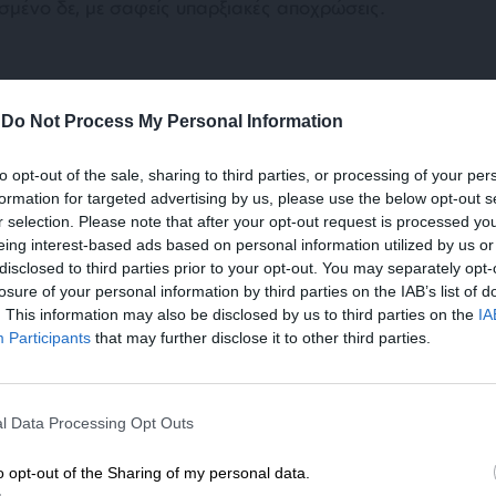
ασμένο δε, με σαφείς υπαρξιακές αποχρώσεις.
ρόσημο
-
Do Not Process My Personal Information
. Τα πολιτικά μηνύματα είναι σαφή, ξεκάθαρα
ωνούμε εύκολα όλοι οι εχέφρονες ανήσυχοι
to opt-out of the sale, sharing to third parties, or processing of your per
δητοί πολίτες οφείλουμε να
formation for targeted advertising by us, please use the below opt-out s
 τα παγκόσμια τεκταινόμενα και η Τέχνη, όταν
r selection. Please note that after your opt-out request is processed y
χει πάντα ένα φιλάνθρωπο, οικολογικό,
eing interest-based ads based on personal information utilized by us or
ηνευτικό, γαληνευτικό πρόσημο…
disclosed to third parties prior to your opt-out. You may separately opt-
losure of your personal information by third parties on the IAB’s list of
. This information may also be disclosed by us to third parties on the
IA
Participants
that may further disclose it to other third parties.
ΕΝΙΣΧΥΣΤΕ ΤΟ
l Data Processing Opt Outs
Στηρίξτε με τη χορηγία σας για να επιβιώσει
η Αδέσμευτη Δημοσιογραφία του
ινία
με τις εκπληκτικές ερμηνείες.
o opt-out of the Sharing of my personal data.