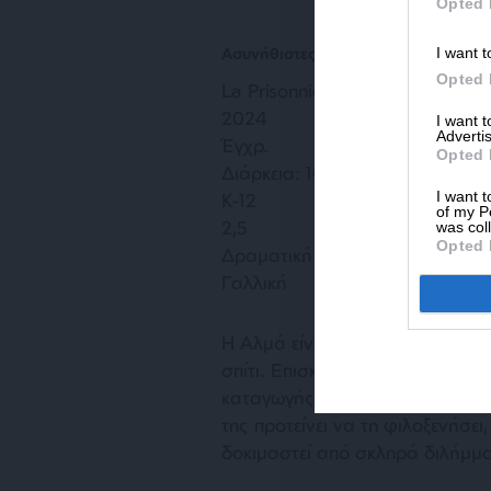
Opted 
I want t
Ασυνήθιστες Φίλες
Opted 
La Prisonnière de Bordeaux / Vi
2024
I want 
Advertis
Έγχρ.
Opted 
Διάρκεια: 108′
I want t
Κ-12
of my P
2,5
was col
Opted 
Δραματική
Γαλλική
Η Αλμά είναι μια εκκεντρική πλο
σπίτι. Επισκεπτόμενη τον φυλακ
καταγωγής Μίνα, νεαρή μητέρα δ
της προτείνει να τη φιλοξενήσει
δοκιμαστεί από σκληρά διλήμμ