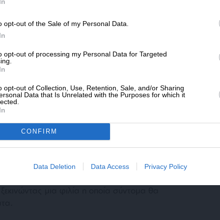
SLpress.gr.
In
o opt-out of the Sale of my Personal Data.
ΔΩΡΕΑ
In
siting Hours
* Ελάχιστη συνεισφορά 5€
to opt-out of processing my Personal Data for Targeted
ing.
In
o opt-out of Collection, Use, Retention, Sale, and/or Sharing
ersonal Data that Is Unrelated with the Purposes for which it
lected.
In
CONFIRM
ύσια, η οποία μένει μόνη της σ’ ένα μεγάλο
ισμένο σύζυγό της, θα γνωρίσει την αραβικής
Data Deletion
Data Access
Privacy Policy
υο μικρών παιδιών. Της βρίσκει δουλειά και
, ξεκινώντας μια φιλία η οποία σύντομα θα
ατα.