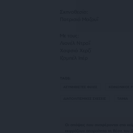
Σκηνοθεσία:
Πατρισιά Μαζουΐ
Με τους:
Λιονέλ Ντραΐ
Χαφσιά Χερζί
Ιζαμπέλ Ιπέρ
TAGS:
ΑΣΥΝΗΘΙΣΤΕΣ ΦΙΛΕΣ
ΚΟΙΝΩΝΙΚΟΣ 
ΔΙΑΠΟΛΙΤΙΣΜΙΚΕΣ ΣΧΕΣΕΙΣ
ΤΑΙΝΙΑ
Οι απόψεις που αναφέρονται στο κεί
εκφράζουν απαραίτητα τη θέση του S