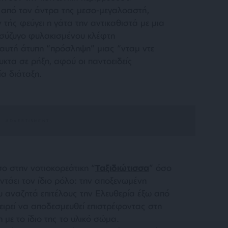
από τον άντρα της μεσο-μεγαλοαστή,
τής φεύγει η γάτα την αντικαθιστά με μια
 σύζυγο φυλακισμένου κλέφτη
αυτή άτυπη “πρόσληψη” μιας “νταμ ντε
κτα σε ρήξη, αφού οι παντοειδείς
ία διάταξη.
σο στην νοτιοκορεάτικη “
Ταξιδιώτισσα
” όσο
εντάει τον ίδιο ρόλο: την αποξενωμένη
 αναζητά επιτέλους την Ελευθερία έξω από
ιχειρεί να αποδεσμευθεί επιστρέφοντας στη
με το ίδιο της το υλικό σώμα.