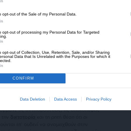
SLpress.gr.
In
ώ κεφάλαια.
o opt-out of the Sale of my Personal Data.
ΔΩΡΕΑ
In
* Ελάχιστη συνεισφορά 5€
to opt-out of processing my Personal Data for Targeted
ing.
In
o opt-out of Collection, Use, Retention, Sale, and/or Sharing
ersonal Data that Is Unrelated with the Purposes for which it
lected.
In
CONFIRM
, πολιτικοί, υπουργοί πρώην και νυν,
Data Deletion
Data Access
Privacy Policy
ΓΕΕΘΑ και ΓΕΣ, πανεπιστημιακοί, φοιτητές,
άμβανε τις αντιπαραθέσεις, τις αποκαλύψεις
ε την
δικτατορία
και τη ρητή θέση ότι οι
ούνται επ’ ουδενί να αναμειχθούν στην