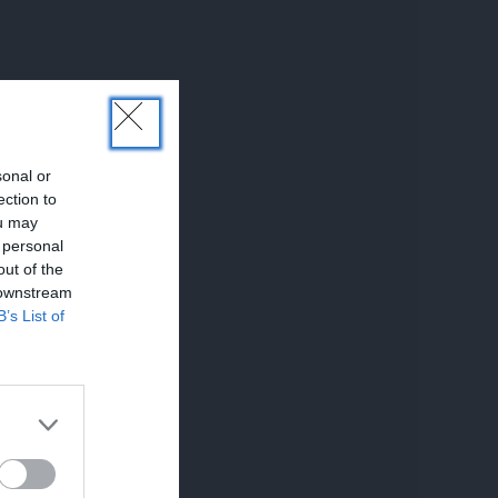
sonal or
ection to
ou may
 personal
out of the
 downstream
B’s List of