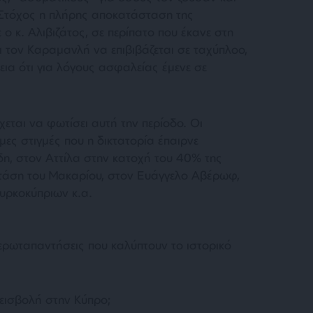
. Στόχος η πλήρης αποκατάσταση της
 κ. Αλιβιζάτος, σε περίπατο που έκανε στη
ει τον Καραμανλή να επιβιβάζεται σε ταχύπλοο,
εια ότι για λόγους ασφαλείας έμενε σε
ρχεται να φωτίσει αυτή την περίοδο. Οι
ες στιγμές που η δικτατορία έπαιρνε
δη, στον Αττίλα στην κατοχή του 40% της
στάση του Μακαρίου, στον Ευάγγελο Αβέρωφ,
υρκοκύπριων κ.α.
0 ερωταπαντήσεις που καλύπτουν το ιστορικό
εισβολή στην Κύπρο;