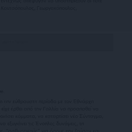
υ εντέχνως απέφυγαν να υποστηρίξουν οι τότε
 Κουτσόπουλος, Γεωργακόπουλος,
ση
νη την εύθραυστη περίοδο με τον Εθνάρχη
είχε έρθει από την Γαλλία να προσπαθεί να
οιήσει κόμματα, να καταρτίσει νέο Σύνταγμα,
α εξυγιάνει τις Ένοπλες δυνάμεις, τη
ς, “ασθματικούς” για όσους τον ζούσαν και