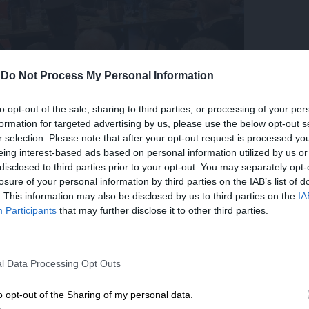
-
Do Not Process My Personal Information
to opt-out of the sale, sharing to third parties, or processing of your per
formation for targeted advertising by us, please use the below opt-out s
r selection. Please note that after your opt-out request is processed y
eing interest-based ads based on personal information utilized by us or
disclosed to third parties prior to your opt-out. You may separately opt-
losure of your personal information by third parties on the IAB’s list of
και σε νέα στοιχεία από τα αρχεία της ΚΥΠ,
. This information may also be disclosed by us to third parties on the
IA
σε αποκαλύψεις από διαλόγους με τους
Participants
that may further disclose it to other third parties.
ταντίνο Τσάτσο,
Παναγιώτη Λαμπρία, με
η και του Παπαδόπουλου, αλλά και με ειδική
ΕΝΙΣΧΥΣΤΕ ΤΟ
κόπου Μακαρίου όσον αφορά τα λάθη και τα
l Data Processing Opt Outs
ές έδωσαν πλείστα ερεθίσματα για
Στηρίξτε με τη χορηγία σας για να επιβιώσει
ην προσπάθεια των δύο πανεπιστημιακών
η Αδέσμευτη Δημοσιογραφία του
o opt-out of the Sharing of my personal data.
νη την περίοδο με τον εύληπτο τρόπο των