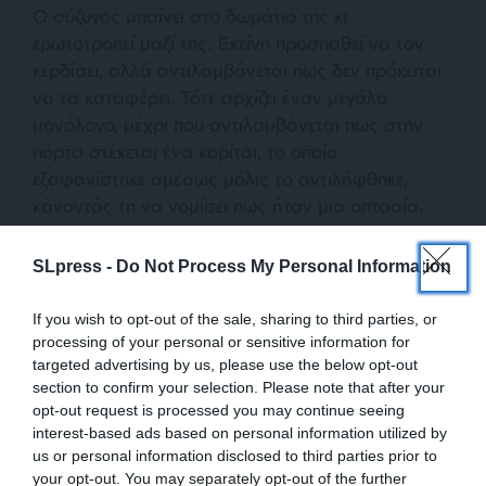
Ο σύζυγος μπαίνει στο δωμάτιό της κι
ερωτοτροπεί μαζί της. Εκείνη προσπαθεί να τον
κερδίσει, αλλά αντιλαμβάνεται πως δεν πρόκειται
να τα καταφέρει. Τότε αρχίζει έναν μεγάλο
μονόλογο, μέχρι που αντιλαμβάνεται πως στην
πόρτα στέκεται ένα κορίτσι, το οποίο
εξαφανίστηκε αμέσως μόλις το αντιλήφθηκε,
κάνοντάς τη να νομίσει πως ήταν μια οπτασία.
Στην Τρίτη πράξη λαμβάνει χώρα η κορύφωση με
SLpress -
Do Not Process My Personal Information
έντονους και κοφτούς διαλόγους, αφού, ο
σύζυγος εμφανίζεται αφύσικα χαρούμενος, η
If you wish to opt-out of the sale, sharing to third parties, or
γυναίκα του είναι σίγουρη πως επισκέφτηκε το
processing of your personal or sensitive information for
targeted advertising by us, please use the below opt-out
δωμάτιο της νεαρής, ο υπηρέτης παίζει τον δικό
section to confirm your selection. Please note that after your
του διπλωματικό ρόλο. Ο παππούς προσπαθεί να
opt-out request is processed you may continue seeing
ισορροπήσει την κατάσταση εκφράζοντας τις
interest-based ads based on personal information utilized by
θετικές του σκέψεις για όλα.
us or personal information disclosed to third parties prior to
your opt-out. You may separately opt-out of the further