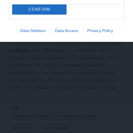
CONFIRM
Data Deletion
Data Access
Privacy Policy
Παρατηρούμε στο θεατρικό έργο του
Αθανασίου
Βαβλίδα
τους διαλόγους ν’ αποτελούν τον
βασικό τρόπο έκφρασης των χαρακτήρων και την
προώθηση της πλοκής. Κάποιοι μονόλογοι,
αποκαλύπτουν τις σκέψεις και το ψυχικό βάθος
ενός χαρακτήρα. Δίνονται σκηνικές οδηγίες και
μέσα στις πράξεις, υπάρχουν επιμέρους σκηνές.
TAGS:
ΑΘΑΝΑΣΙΟΣ ΒΑΒΛΙΔΑΣ
ΨΥΧΟΛΟΓΙΚΟ ΔΡΑΜΑ
ΠΑΡΑΣΤΑΣΗ
ΚΛΕΙΣΤΟΦΟΒΙΑ