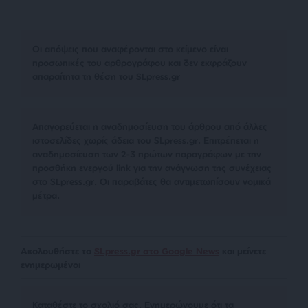
Οι απόψεις που αναφέρονται στο κείμενο είναι
προσωπικές του αρθρογράφου και δεν εκφράζουν
απαραίτητα τη θέση του SLpress.gr
Απαγορεύεται η αναδημοσίευση του άρθρου από άλλες
ιστοσελίδες χωρίς άδεια του SLpress.gr. Επιτρέπεται η
αναδημοσίευση των 2-3 πρώτων παραγράφων με την
προσθήκη ενεργού link για την ανάγνωση της συνέχειας
στο SLpress.gr. Οι παραβάτες θα αντιμετωπίσουν νομικά
μέτρα.
Ακολουθήστε το
SLpress.gr στο Google News
και μείνετε
ενημερωμένοι
Kαταθέστε το σχολιό σας. Eνημερώνουμε ότι τα