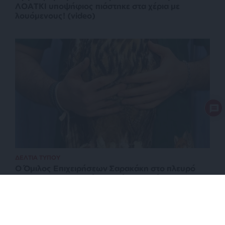
ΛΟΑΤΚΙ υποψήφιος πιάστηκε στα χέρια με
λουόμενους! (video)
ΔΕΛΤΙΑ ΤΥΠΟΥ
O Όμιλος Επιχειρήσεων Σαρακάκη στο πλευρό
της ΑΝΙΜΑ για τη διάσωση άγριων ζώων που
επλήγησαν από τις πυρκαγιές