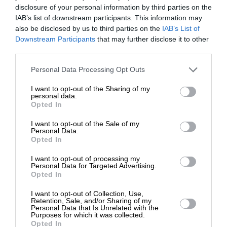
disclosure of your personal information by third parties on the
IAB’s list of downstream participants. This information may
ΔΙΑΒΑΣΤΕ ΑΚΟΜΑ
also be disclosed by us to third parties on the
IAB’s List of
ΕΝΙΣΧΥΣΤΕ ΤΟ
Downstream Participants
that may further disclose it to other
“Σκότωσα τον νταή του
third parties.
Απαρτχάϊντ”: Μία
καταπληκτική παράσταση
Στηρίξτε με τη χορηγία σας για να
Personal Data Processing Opt Outs
επιβιώσει η Αδέσμευτη
I want to opt-out of the Sharing of my
Δημοσιογραφία του SLpress.gr.
personal data.
Opted In
Στην τελική έκβαση, η επισκέπτρια φεύγει, οι
I want to opt-out of the Sale of my
μόνιμοι κάτοικοι εμφανώς αναστατωμένοι από
ΔΩΡΕΑ
Personal Data.
Opted In
την ταραχή των στάσιμων νερών τους,
* Ελάχιστη συνεισφορά 5€
αποφασίζουν μια γενική ανακαίνιση του σπιτιού
I want to opt-out of processing my
Personal Data for Targeted Advertising.
και περισσότερη χαρά στην ζωή τους. Στην
Opted In
κορυφαία στιγμή, εμφανίζεται το βουβό κορίτσι
να λέει τις φράσεις: «Ο θεός να σας φωτίζει ες
I want to opt-out of Collection, Use,
Retention, Sale, and/or Sharing of my
αεί…»
Personal Data that Is Unrelated with the
Purposes for which it was collected.
Opted In