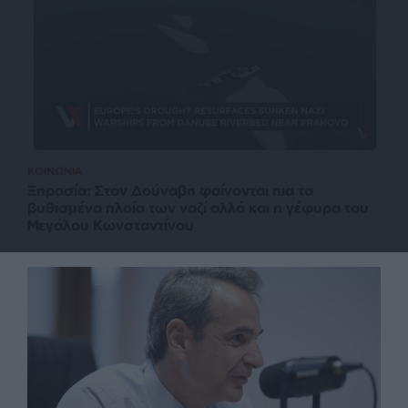
ΚΟΙΝΩΝΙΑ
Ξηρασία: Στον Δούναβη φαίνονται πια τα
βυθισμένα πλοία των ναζί αλλά και η γέφυρα του
Μεγάλου Κωνσταντίνου