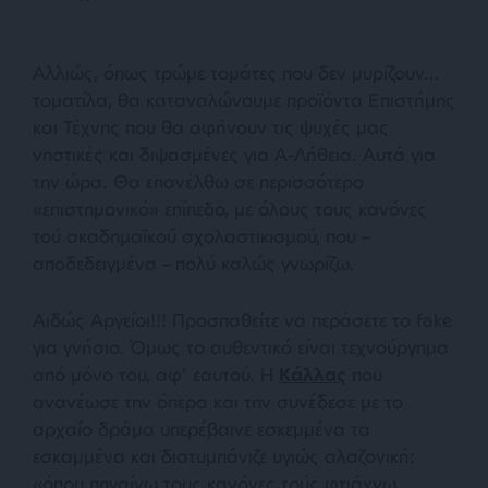
Αλλιώς, όπως τρώμε τομάτες που δεν μυρίζουν…
τοματίλα, θα καταναλώνουμε προϊόντα Επιστήμης
και Τέχνης που θα αφήνουν τις ψυχές μας
νηστικές και διψασμένες για Α-Λήθεια. Αυτά για
την ώρα. Θα επανέλθω σε περισσότερο
«επιστημονικό» επίπεδο, με όλους τους κανόνες
τού ακαδημαϊκού σχολαστικισμού, που –
αποδεδειγμένα – πολύ καλώς γνωρίζω.
Αιδώς Αργείοι!!! Προσπαθείτε να περάσετε το fake
για γνήσιο. Όμως το αυθεντικό είναι τεχνούργημα
από μόνο του, αφ’ εαυτού. Η
Κάλλας
που
ανανέωσε την όπερα και την συνέδεσε με το
αρχαίο δράμα υπερέβαινε εσκεμμένα τα
εσκαμμένα και διατυμπάνιζε υγιώς αλαζονική:
«όπου πηγαίνω τους κανόνες τούς φτιάχνω