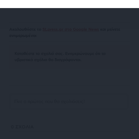
μέτρα.
Ακολουθήστε το
SLpress.gr στο Google News
και μείνετε
ενημερωμένοι
Kαταθέστε το σχολιό σας. Eνημερώνουμε ότι τα
υβριστικά σχόλια θα διαγράφονται.
0
ΣΧΟΛΙΑ