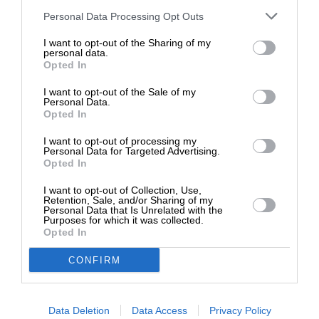
Δρ Κωνσταντίνος Μπούρας, ευγνώμων για το
Στηρίξτε με τη χορηγία σας για να
Personal Data Processing Opt Outs
δώρο τής ζωής και τού πολιτισμού…
επιβιώσει η Αδέσμευτη
I want to opt-out of the Sharing of my
Δημοσιογραφία του SLpress.gr.
personal data.
Opted In
TAGS:
I want to opt-out of the Sale of my
ΚΑΛΛΙΤΕΧΝΕΣ
ΤΕΧΝΟΛΟΓΙΑ
ΣΥΝΑΙΣΘΗΜΑΤΑ
ΔΩΡΕΑ
Personal Data.
Opted In
* Ελάχιστη συνεισφορά 5€
ΠΟΛΙΤΙΣΜΟΣ
I want to opt-out of processing my
Personal Data for Targeted Advertising.
Opted In
Οι απόψεις που αναφέρονται στο κείμενο είναι
I want to opt-out of Collection, Use,
προσωπικές του αρθρογράφου και δεν εκφράζουν
Retention, Sale, and/or Sharing of my
απαραίτητα τη θέση του SLpress.gr
Personal Data that Is Unrelated with the
Purposes for which it was collected.
Opted In
Απαγορεύεται η αναδημοσίευση του άρθρου από άλλες
CONFIRM
ιστοσελίδες χωρίς άδεια του SLpress.gr. Επιτρέπεται η
αναδημοσίευση των 2-3 πρώτων παραγράφων με την
προσθήκη ενεργού link για την ανάγνωση της συνέχειας
Data Deletion
Data Access
Privacy Policy
στο SLpress.gr. Οι παραβάτες θα αντιμετωπίσουν νομικά