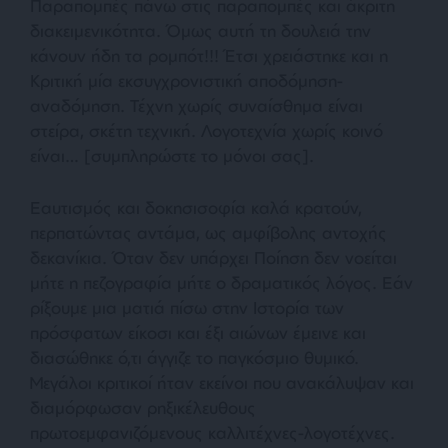
Παραπομπές πάνω στις παραπομπές και άκριτη
διακειμενικότητα. Όμως αυτή τη δουλειά την
κάνουν ήδη τα ρομπότ!!! Έτσι χρειάστηκε και η
Κριτική μία εκσυγχρονιστική αποδόμηση-
αναδόμηση. Τέχνη χωρίς συναίσθημα είναι
στείρα, σκέτη τεχνική. Λογοτεχνία χωρίς κοινό
είναι… [συμπληρώστε το μόνοι σας].
Εαυτισμός και δοκησισοφία καλά κρατούν,
περπατώντας αντάμα, ως αμφίβολης αντοχής
δεκανίκια. Όταν δεν υπάρχει Ποίηση δεν νοείται
μήτε η πεζογραφία μήτε ο δραματικός λόγος. Εάν
ρίξουμε μια ματιά πίσω στην Ιστορία των
πρόσφατων είκοσι και έξι αιώνων έμεινε και
διασώθηκε ό,τι άγγιζε το παγκόσμιο θυμικό.
Μεγάλοι κριτικοί ήταν εκείνοι που ανακάλυψαν και
διαμόρφωσαν ρηξικέλευθους
πρωτοεμφανιζόμενους καλλιτέχνες-λογοτέχνες.