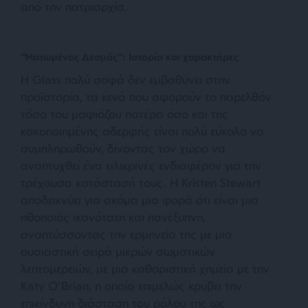
από την πατριαρχία.
“Ματωμένος Δεσμός”: Ιστορία και χαρακτήρες
Η Glass πολύ σοφά δεν εμβαθύνει στην
προϊστορία, τα κενά που αφορούν το παρελθόν
τόσο του μαφιόζου πατέρα όσο και της
κακοποιημένης αδερφής είναι πολύ εύκολο να
συμπληρωθούν, δίνοντας τον χώρο να
αναπτυχθεί ένα ειλικρινές ενδιαφέρον για την
τρέχουσα κατάστασή τους. Η Kristen Stewart
αποδεικνύει για ακόμα μια φορά ότι είναι μια
ηθοποιός ικανότατη και πανέξυπνη,
αναπτύσσοντας την ερμηνεία της με μια
ουσιαστική σειρά μικρών σωματικών
λεπτομερειών, με μια καθοριστική χημεία με την
Katy O’Brian, η οποία επιμελώς κρύβει την
επικίνδυνη διάσταση του ρόλου της ως