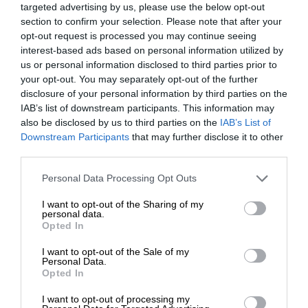
Ο “Ματωμένος Δεσμός” είναι μια ταινία που
targeted advertising by us, please use the below opt-out
πυροδοτεί την ένταση από το πρώτο δευτερόλεπτο,
section to confirm your selection. Please note that after your
opt-out request is processed you may continue seeing
ένας εκρηκτικός συνδυασμός καταδικασμένου
interest-based ads based on personal information utilized by
έρωτα, ασίγαστης εκδίκησης και εγκληματικού
us or personal information disclosed to third parties prior to
δράματος που δεν θέλει πολύ για να οδηγηθεί στα
your opt-out. You may separately opt-out of the further
άκρα. Διατηρεί αμείωτη την ταυτότητά της και
disclosure of your personal information by third parties on the
είναι μια από τις πιο καθοριστικές εξελίξεις στην
IAB’s list of downstream participants. This information may
also be disclosed by us to third parties on the
IAB’s List of
πορεία μιας νέας σκηνοθέτιδος που έχουν
ΕΝΙΣΧΥΣΤΕ ΤΟ
Downstream Participants
that may further disclose it to other
εμφανιστεί τα τελευταία χρόνια.
third parties.
Στηρίξτε με τη χορηγία σας για να
Personal Data Processing Opt Outs
επιβιώσει η Αδέσμευτη
I want to opt-out of the Sharing of my
Δημοσιογραφία του SLpress.gr.
personal data.
Opted In
I want to opt-out of the Sale of my
ΔΩΡΕΑ
Personal Data.
Opted In
* Ελάχιστη συνεισφορά 5€
I want to opt-out of processing my