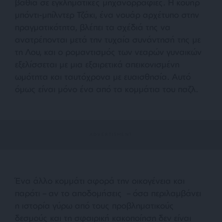
βαθιά σε εγκληματικές μηχανορραφίες. Η κουήρ
μπόντι-μπίλντερ Τζάκι, ένα νουάρ αρχέτυπο στην
πραγματικότητα, βλέπει τα σχέδιά της να
ανατρέπονται μετά την τυχαία συνάντησή της με
τη Λου, και ο ρομαντισμός των νεαρών γυναικών
εξελίσσεται με μια εξαιρετικά απεικονισμένη
ωμότητα και ταυτόχρονα με ευαισθησία. Αυτό
όμως είναι μόνο ένα από τα κομμάτια του παζλ.
Ένα άλλο κομμάτι αφορά την οικογένεια και
παρότι – αν το αποδομήσεις – όσα περιλαμβάνει
η ιστορία γύρω από τους προβληματικούς
δεσμούς και τη σφαιρική κακοποίηση δεν είναι