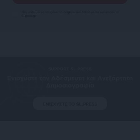
Ναι, επιθυμώ να λαμβάνω το ενημερωτικό δελτίο μέσω e-mail από το
SLpress.gr
SUPPORT SL.PRESS
Ενισχύστε την Aδέσμευτη και Aνεξάρτητη
Δημοσιογραφία
ΕΝΙΣΧΥΣΤΕ ΤΟ SL.PRESS