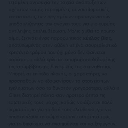
τεταμένη ανησυχία την ταχεία ανάπτυξη των
σχέσεων και τις ταραγμένες συναισθηματικές
καταστάσεις των οργισμένων πρωταγωνιστών
υποδαυλίζοντας την ανάγκη τους για μια ευρείας
αντίληψης απελευθέρωση. Μόλις χυθεί το πρώτο
αίμα, ξεκινάει ένας παρορμητικός
κύκλος βίας,
αποτυπωμένος στην οθόνη με ένα σουρεαλιστικό
κρεσέντο τρόμου που όχι μόνο δεν φαίνεται
παράταιρο αλλά κρίνεται απαραίτητο δεδομένης
της ασυμβίβαστης δυναμικής της σκηνοθεσίας.
Μπορεί, σε επίπεδο πλοκής, οι χαρακτήρες να
προσπαθούν να εξαφανίσουν τα στοιχεία των
εγκλημάτων όσο το δυνατόν γρηγορότερα, αλλά η
Glass διατηρεί πάντα σαν προτεραιότητα τις
εσωτερικές τους μάχες, καθώς νοιάζονται πολύ
περισσότερο για τη δική τους ελευθερία, για να
υποστηρίξουν το σώμα και την ταυτότητά τους,
για το δικαίωμα να αγαπιούνται και να ξεφύγουν