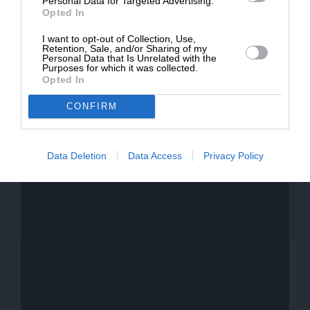
Personal Data for Targeted Advertising.
Opted In
I want to opt-out of Collection, Use,
Retention, Sale, and/or Sharing of my
Personal Data that Is Unrelated with the
Σκηνοθεσία: Rose Glass
Purposes for which it was collected.
Opted In
Πρωταγωνιστούν: Kristen Stewart, Katy
O’Brian, Ed Harris, Dave Franco, Jena Malone,
CONFIRM
Anna Baryshnikov, Eldon Jones
Data Deletion
Data Access
Privacy Policy