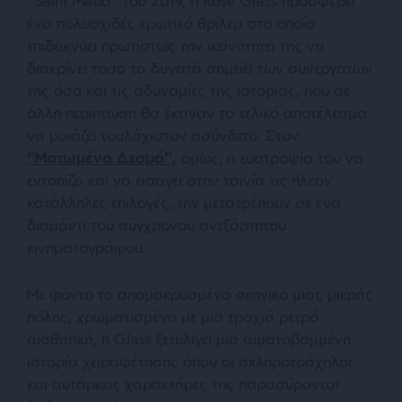
“Saint Maud” του 2019, η Rose Glass προσφέρει
ένα πολυσχιδές ερωτικό θρίλερ στο οποίο
επιδεικνύει πρωτίστως την ικανότητά της να
διακρίνει τόσο τα δυνατά σημεία των συνεργατών
της όσο και τις αδυναμίες της ιστορίας, που σε
άλλη περίπτωση θα έκαναν το τελικό αποτέλεσμα
να μοιάζει τουλάχιστον ασύνδετο. Στον
“Ματωμένο Δεσμό”,
όμως, η ευστροφία τού να
εντοπίζει και να εισάγει στην ταινία τις πλέον
κατάλληλες επιλογές, την μετατρέπουν σε ένα
διαμάντι του σύγχρονου ανεξάρτητου
κινηματογράφου.
Με φόντο το απομακρυσμένο σκηνικό μιας μικρής
πόλης, χρωματισμένο με μια τραχιά ρετρό
αισθητική, η Glass ξετυλίγει μια αιματοβαμμένη
ιστορία χειραφέτησης όπου οι σκληροτράχηλοι
και αυτάρκεις χαρακτήρες της παρασύρονται