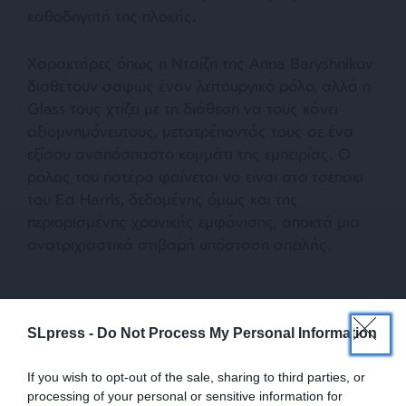
καθοδηγητή της πλοκής.
Χαρακτήρες όπως η Νταίζη της Anna Baryshnikov
διαθέτουν σαφώς έναν λειτουργικό ρόλο, αλλά η
Glass τους χτίζει με τη διάθεση να τους κάνει
αξιομνημόνευτους, μετατρέποντάς τους σε ένα
εξίσου αναπόσπαστο κομμάτι της εμπειρίας. Ο
ρόλος του πατέρα φαίνεται να είναι στο τσεπάκι
του Ed Harris, δεδομένης όμως και της
περιορισμένης χρονικής εμφάνισης, αποκτά μια
ανατριχιαστικά στιβαρή υπόσταση απειλής.
SLpress -
Do Not Process My Personal Information
If you wish to opt-out of the sale, sharing to third parties, or
processing of your personal or sensitive information for