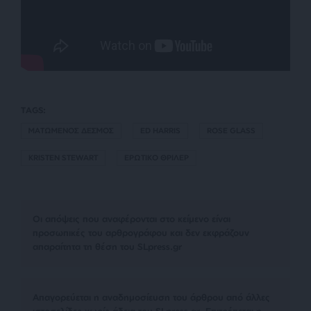
TAGS:
ΜΑΤΩΜΕΝΟΣ ΔΕΣΜΟΣ
ED HARRIS
ROSE GLASS
KRISTEN STEWART
ΕΡΩΤΙΚΟ ΘΡΙΛΕΡ
Οι απόψεις που αναφέρονται στο κείμενο είναι
προσωπικές του αρθρογράφου και δεν εκφράζουν
απαραίτητα τη θέση του SLpress.gr
Απαγορεύεται η αναδημοσίευση του άρθρου από άλλες
ιστοσελίδες χωρίς άδεια του SLpress.gr. Επιτρέπεται η