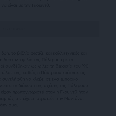
 να είναι με την Γκουίνεθ.
ωή, το βιβλίο φωτίζει και καλλιτεχνικές και
 η δύσκολη φιλία της Πάλτροου με τη
ιοί συνδέθηκαν ως φίλες τη δεκαετία του ’90,
τέλος της, καθώς η Πάλτροου κράτησε τις
ς συνελήφθη να κλέβει σε ένα εμπορικό
αλύπτει τη διάλυση της σχέσης της Πάλτροου
 είχαν πρωτογνωριστεί όταν η Γκουίνεθ ήταν
αμπάς της είχε επιστρατεύει την Μαντόνα,
κάπνισμα.