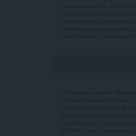
στον κόσμο
», αλλά το βιβλίο τ
σκιαγραφήσει μια γυναίκα αφοσ
να αναδεικνύεται μέσα από τις ί
αποκαλύπτεται έτσι όχι μόνο ω
celebrity culture – ένα μείγμα 
Η Πάλτροου, κόρη της ηθοποιο
Πάλτροου, παρουσιάζεται ως τ
νωρίς, άλλωστε, βρέθηκε σε κύκλ
δημοσιότητα και την καριέρα τη
το βιβλίο, αυτή η προνομιούχα α
ίδια. Μια διαρκή ανασφάλεια κα