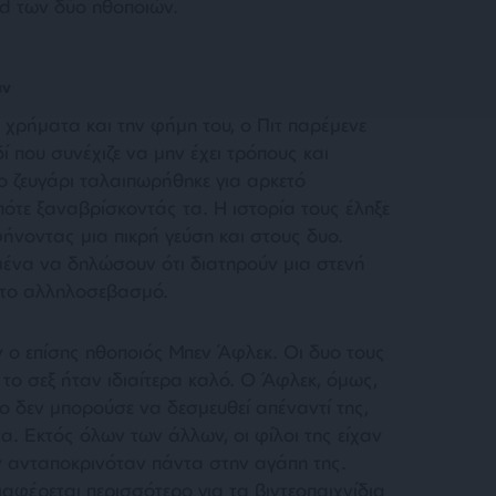
d των δύο ηθοποιών.
αν
 χρήματα και την φήμη του, ο Πιτ παρέμενε
ί που συνέχιζε να μην έχει τρόπους και
ο ζευγάρι ταλαιπωρήθηκε για αρκετό
πότε ξαναβρίσκοντάς τα. Η ιστορία τους έληξε
νοντας μια πικρή γεύση και στους δυο.
ένα να δηλώσουν ότι διατηρούν μια στενή
ντο αλληλοσεβασμό.
 ο επίσης ηθοποιός Μπεν Άφλεκ. Οι δυο τους
 το σεξ ήταν ιδιαίτερα καλό. Ο Άφλεκ, όμως,
νο δεν μπορούσε να δεσμευθεί απέναντί της,
α. Εκτός όλων των άλλων, οι φίλοι της είχαν
δεν ανταποκρινόταν πάντα στην αγάπη της.
αφέρεται περισσότερο για τα βιντεοπαιχνίδια