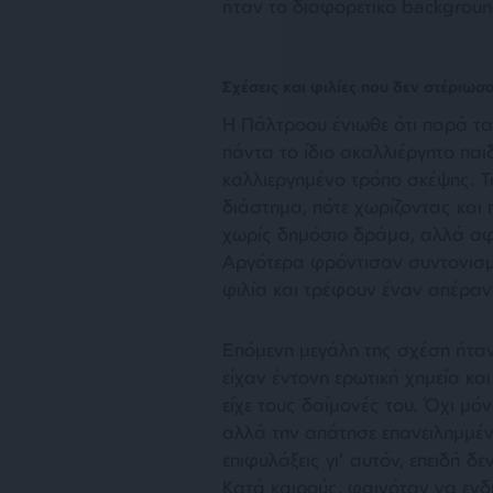
ήταν το διαφορετικό backgroun
Σχέσεις και φιλίες που δεν στέριωσ
Η Πάλτροου ένιωθε ότι παρά τα
πάντα το ίδιο ακαλλιέργητο παιδ
καλλιεργημένο τρόπο σκέψης. Τ
διάστημα, πότε χωρίζοντας και 
χωρίς δημόσιο δράμα, αλλά αφή
Αργότερα φρόντισαν συντονισμ
φιλία και τρέφουν έναν απέρα
Επόμενη μεγάλη της σχέση ήταν
είχαν έντονη ερωτική χημεία και
είχε τους δαίμονές του. Όχι μό
αλλά την απάτησε επανειλημμέν
επιφυλάξεις γι’ αυτόν, επειδή 
Κατά καιρούς, φαινόταν να ενδι