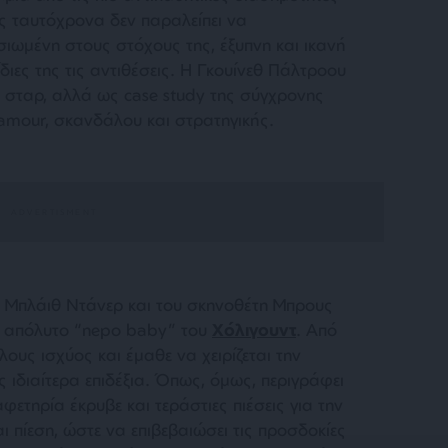
ης ταυτόχρονα δεν παραλείπει να
ιωμένη στους στόχους της, έξυπνη και ικανή
διες της τις αντιθέσεις. Η Γκουίνεθ Πάλτροου
ς σταρ, αλλά ως case study της σύγχρονης
glamour, σκανδάλου και στρατηγικής.
ύ Μπλάιθ Ντάνερ και του σκηνοθέτη Μπρους
ο απόλυτο “nepo baby” του
Χόλιγουντ
. Από
ους ισχύος και έμαθε να χειρίζεται την
ς ιδιαίτερα επιδέξια. Όπως, όμως, περιγράφει
φετηρία έκρυβε και τεράστιες πιέσεις για την
ι πίεση, ώστε να επιβεβαιώσει τις προσδοκίες