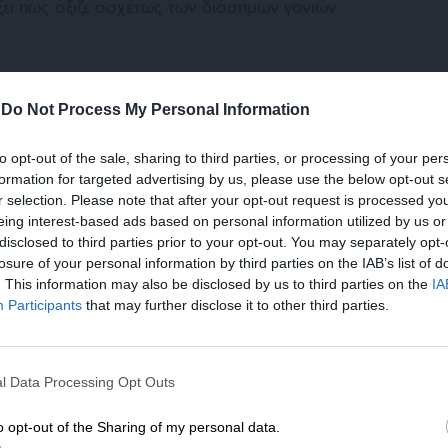
ξει πως άξιζε ασχέτως των διάσημων γονιών
ο μετά την ενηλικίωσή της περιγράφεται με
-
Do Not Process My Personal Information
δεν περιορίζεται στην καριέρα της, αλλά
 της ζωή. Η θυελλώδης σχέση της με τον
to opt-out of the sale, sharing to third parties, or processing of your per
ο μέρος. Στα μέσα της δεκαετίας του ’90,
formation for targeted advertising by us, please use the below opt-out s
νε τα πρώτα της βήματα στον κινηματογράφο,
r selection. Please note that after your opt-out request is processed y
 πιο περιζήτητος άνδρας του Χόλιγουντ. Οι
eing interest-based ads based on personal information utilized by us or
 το απόλυτο “golden couple”. Γνωρίστηκαν το
disclosed to third parties prior to your opt-out. You may separately opt-
 Seven και πολύ γρήγορα έγιναν αχώριστοι.
losure of your personal information by third parties on the IAB’s list of
. This information may also be disclosed by us to third parties on the
IA
Participants
that may further disclose it to other third parties.
ΕΝΙΣΧΥΣΤΕ ΤΟ
l Data Processing Opt Outs
Στηρίξτε με τη χορηγία σας για να επιβιώσει
η Αδέσμευτη Δημοσιογραφία του
o opt-out of the Sharing of my personal data.