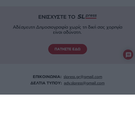
ΕΝΙΣΧΥΣΤΕ ΤΟ
Αδέσμευτη Δημοσιογραφία χωρίς τη δική σας χορηγία
είναι αδύνατη.
ΠΑΤΗΣΤΕ ΕΔΩ
ΕΠΙΚΟΙΝΩΝΙA:
slpress.gr@gmail.com
ΔΕΛΤΙΑ ΤΥΠΟΥ:
adv.slpress@gmail.com
ΟΡΟΙ ΧΡΗΣΗΣ