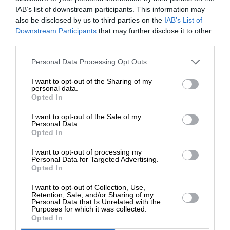
IAB’s list of downstream participants. This information may
Ακολουθήστε το
SLpress.gr στο Google News
και μείνετε
also be disclosed by us to third parties on the
IAB’s List of
ενημερωμένοι
ΕΝΙΣΧΥΣΤΕ ΤΟ
Downstream Participants
that may further disclose it to other
third parties.
Kαταθέστε το σχολιό σας. Eνημερώνουμε ότι τα
Στηρίξτε με τη χορηγία σας για να
Personal Data Processing Opt Outs
υβριστικά σχόλια θα διαγράφονται.
επιβιώσει η Αδέσμευτη
I want to opt-out of the Sharing of my
Δημοσιογραφία του SLpress.gr.
personal data.
Opted In
I want to opt-out of the Sale of my
ΔΩΡΕΑ
Personal Data.
Opted In
* Ελάχιστη συνεισφορά 5€
I want to opt-out of processing my
Personal Data for Targeted Advertising.
Opted In
0
ΣΧΟΛΙΑ
I want to opt-out of Collection, Use,
Retention, Sale, and/or Sharing of my
Personal Data that Is Unrelated with the
Purposes for which it was collected.
Opted In