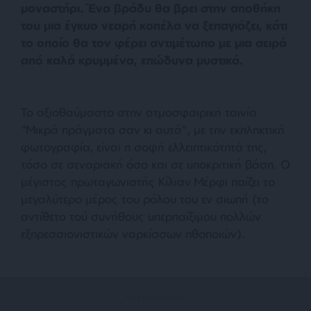
μοναστήρι. Ένα βράδυ θα βρει στην αποθήκη
του μια έγκυο νεαρή κοπέλα να ξεπαγιάζει, κάτι
το οποίο θα τον φέρει αντιμέτωπο με μια σειρά
από καλά κρυμμένα, επώδυνα μυστικά.
Το αξιοθαύμαστο στην ατμοσφαιρική ταινία
“Μικρά πράγματα σαν κι αυτά”, με την εκπληκτική
φωτογραφία, είναι η σοφή ελλειπτικότητά της,
τόσο σε σεναριακή όσο και σε υποκριτική βάση. Ο
μέγιστος πρωταγωνιστής Κίλιαν Μέρφι παίζει το
μεγαλύτερο μέρος του ρόλου του εν σιωπή (το
αντίθετο τού συνήθους υπερπαίξιμου πολλών
εξπρεσσιονιστικών ναρκίσσων ηθοποιών).