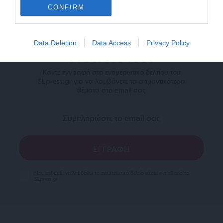
CONFIRM
Data Deletion
Data Access
Privacy Policy
Newsletter
Κάντε εγγραφή στο ενημερωτικό δελτίου του
SLpress.gr για να λαμβάνετε τα σημαντικότερα
θέματα στο email σας
Ναι, επιθυμώ να λαμβάνω το ενημερωτικό δελτίο μέσω e-mail από το
SLpress.gr