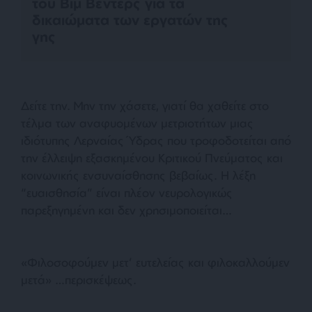
του Βιμ Βέντερς για τα
δικαιώματα των εργατών της
γης
Δείτε την. Μην την χάσετε, γιατί θα χαθείτε στο
τέλμα των αναφυομένων μετριοτήτων μιας
ιδιότυπης Λερναίας Ύδρας που τροφοδοτείται από
την έλλειψη εξασκημένου Κριτικού Πνεύματος και
κοινωνικής ενσυναίσθησης βεβαίως. Η λέξη
“ευαισθησία” είναι πλέον νευρολογικώς
παρεξηγημένη και δεν χρησιμοποιείται…
«Φιλοσοφούμεν μετ’ ευτελείας και φιλοκαλλούμεν
μετά» …περισκέψεως.