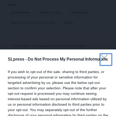
TAGS:
ΚΙΛΙΑΝ ΜΕΡΦΙ
ΕΙΛΙΝ ΓΟΥΟΛΣ
ΤΙΜ ΜΙΕΛΑΝΤ
ΜΙΚΡΑ ΠΡΑΓΜΑΤΑ ΣΑΝ ΚΙ ΑΥΤΑ
ΤΑΙΝΙΑ
Οι απόψεις που αναφέρονται στο κείμενο είναι
προσωπικές του αρθρογράφου και δεν εκφράζουν
απαραίτητα τη θέση του SLpress.gr
SLpress -
Do Not Process My Personal Information
If you wish to opt-out of the sale, sharing to third parties, or
Απαγορεύεται η αναδημοσίευση του άρθρου από άλλες
processing of your personal or sensitive information for
ιστοσελίδες χωρίς άδεια του SLpress.gr. Επιτρέπεται η
targeted advertising by us, please use the below opt-out
αναδημοσίευση των 2-3 πρώτων παραγράφων με την
section to confirm your selection. Please note that after your
προσθήκη ενεργού link για την ανάγνωση της συνέχειας
opt-out request is processed you may continue seeing
στο SLpress.gr. Οι παραβάτες θα αντιμετωπίσουν νομικά
interest-based ads based on personal information utilized by
μέτρα.
us or personal information disclosed to third parties prior to
your opt-out. You may separately opt-out of the further
disclosure of your personal information by third parties on the