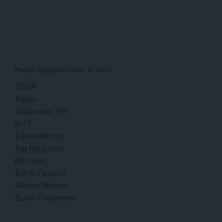
Μικρά πράγματα σαν κι αυτά
2024
Έγχρ.
Διάρκεια: 98′
Κ-12
Σκηνοθεσία:
Τιμ Μιέλαντς
Με τους:
Έιλιν Γουόλς
Κίλιαν Μέρφι
Έμιλι Γουάτσον.