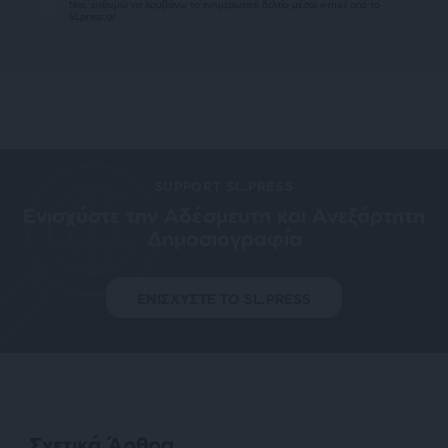
Ναι, επιθυμώ να λαμβάνω το ενημερωτικό δελτίο μέσω e-mail από το
SLpress.gr
SUPPORT SL.PRESS
Ενισχύστε την Aδέσμευτη και Aνεξάρτητη
Δημοσιογραφία
ΕΝΙΣΧΥΣΤΕ ΤΟ SL.PRESS
Σχετικά Άρθρα