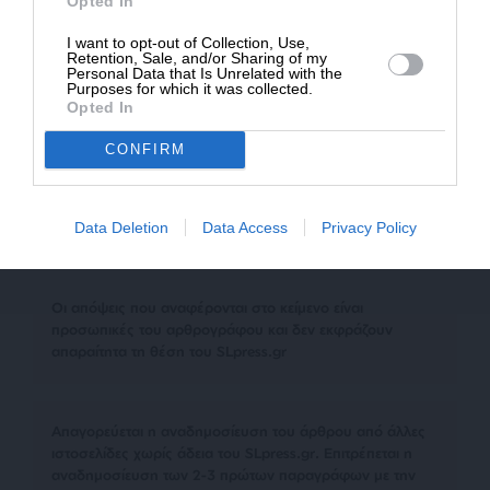
Opted In
I want to opt-out of Collection, Use,
Retention, Sale, and/or Sharing of my
Σε συνεργασία με το
filmy
Personal Data that Is Unrelated with the
Purposes for which it was collected.
Opted In
TAGS:
CONFIRM
ΜΙΚΡΑ ΠΡΟΣΤΥΧΑ ΓΡΑΜΜΑΤΑ
THEA SHARROCK
ΚΩΜΩΔΙΑ
ΦΙΛΜ
ΣΑΤΙΡΑ
Data Deletion
Data Access
Privacy Policy
Οι απόψεις που αναφέρονται στο κείμενο είναι
προσωπικές του αρθρογράφου και δεν εκφράζουν
απαραίτητα τη θέση του SLpress.gr
Απαγορεύεται η αναδημοσίευση του άρθρου από άλλες
ιστοσελίδες χωρίς άδεια του SLpress.gr. Επιτρέπεται η
αναδημοσίευση των 2-3 πρώτων παραγράφων με την