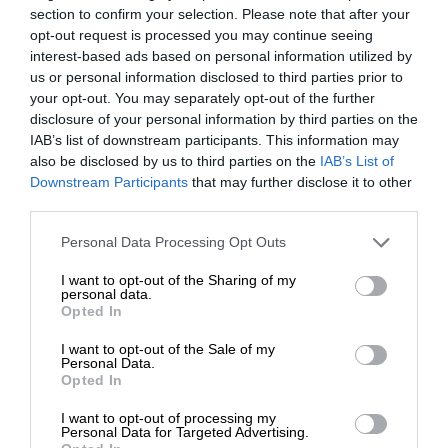
section to confirm your selection. Please note that after your
opt-out request is processed you may continue seeing
interest-based ads based on personal information utilized by
us or personal information disclosed to third parties prior to
your opt-out. You may separately opt-out of the further
disclosure of your personal information by third parties on the
IAB’s list of downstream participants. This information may
also be disclosed by us to third parties on the
IAB’s List of
ΕΝΙΣΧΥΣΤΕ ΤΟ
Downstream Participants
that may further disclose it to other
third parties.
Στηρίξτε με τη χορηγία σας για να
Personal Data Processing Opt Outs
επιβιώσει η Αδέσμευτη
I want to opt-out of the Sharing of my
Δημοσιογραφία του SLpress.gr.
personal data.
Opted In
I want to opt-out of the Sale of my
ΔΩΡΕΑ
Personal Data.
Opted In
* Ελάχιστη συνεισφορά 5€
I want to opt-out of processing my
Personal Data for Targeted Advertising.