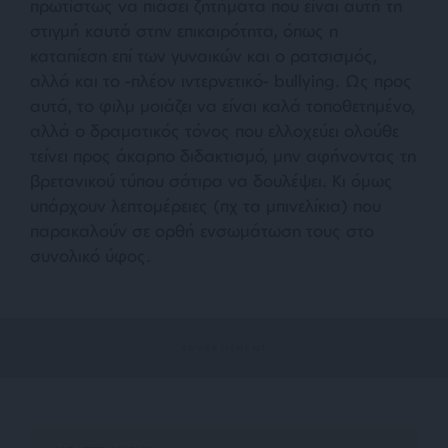
πρωτίστως να πιάσει ζητήματα που είναι αυτή τη
στιγμή καυτά στην επικαιρότητα, όπως η
καταπίεση επί των γυναικών και ο ρατσισμός,
αλλά και το -πλέον ιντερνετικό- bullying. Ως προς
αυτά, το φιλμ μοιάζει να είναι καλά τοποθετημένο,
αλλά ο δραματικός τόνος που ελλοχεύει ολούθε
τείνει προς άκαρπο διδακτισμό, μην αφήνοντας τη
βρετανικού τύπου σάτιρα να δουλέψει. Κι όμως
υπάρχουν λεπτομέρειες (πχ τα μπινελίκια) που
παρακαλούν σε ορθή ενσωμάτωση τους στο
συνολικό ύφος.