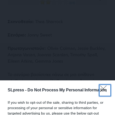
Σκηνοθεσία
:
Thea Sharrock
Σενάριο
:
Jonny Sweet
Πρωταγωνιστούν
:
Olivia Colman, Jessie Buckley,
Anjana Vasan, Joanna Scanlan, Timothy Spall,
Eileen Atkins, Gemma Jones
Το σενάριο βασίστηκε πάνω σε μια απίθανη
αληθινή ιστορία που έλαβε χώρα τη δεκαετία του
1920 στο Σάσεξ.
SLpress -
Do Not Process My Personal Information
If you wish to opt-out of the sale, sharing to third parties, or
processing of your personal or sensitive information for
targeted advertising by us, please use the below opt-out