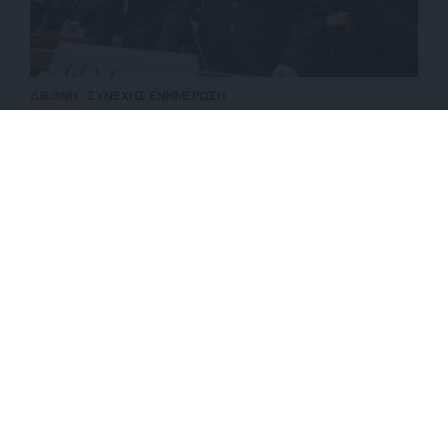
ΔΙΕΘΝΗ
ΣΥΝΕΧΗΣ ΕΝΗΜΕΡΩΣΗ
Οι όροι του Ιράν για το άνοιγμα του Ορμούζ – Τι
φοβάται ο Αμερικανός ΑΓΕΕΘΑ
ΕΠΙΣΤΡΟΦΗ ΣΤΗΝ ΑΡΧΗ ΤΗΣ ΣΕΛΙΔΑΣ
NEWSLETTER