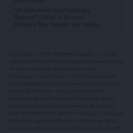
ΔΙΑΒΑΣΤΕ ΑΚΟΜΑ
“Η τελευταία συνεδρία του
Φρόιντ”: Ούτε ο Άντονι
Χόπκινς δεν έσωσε την ταινία
Πέρα όμως από το διδακτικό κομμάτι, το γενικά
ευχάριστο κλίμα είναι αποτυχημένα χιουμοριστικό,
αν ήταν αυτό ποτέ στις προθέσεις της
δημιουργού. Παράλληλα, ένα έξυπνο μυστήριο
τύπου whodunnit γεννιέται από την πρώτη κιόλας
σκηνή, αλλά η λύση του μαρτυράται πολύ
συντομότερα από το επιτρεπτό όριο που θα το
έκανε λειτουργικό επί του συνόλου. Δε λέμε ότι
είναι δα δύσκολο να βρεθεί ο «ένοχος», αλλά μια
πλάκα την έχει η αναζήτηση του. Κακό ως προς
αυτό κάνει στην ταινία, η γρήγορη απενοχοποίηση