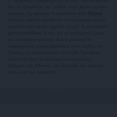
Ο Τζαβέλλας οραματιζόταν το σπίτι του Αντωνάκη
και της Ελενίτσας να “μιλάει” στον θεατή ως κάτι
γνώριμο, όχι ψεύτικο. Η τοποθεσία στην
Πλάκα
έδινε και εύκολη πρόσβαση στο συνεργείο, ενώ η
γειτονιά ήταν ακόμη σχετικά ήσυχη. Το εσωτερικό
χρησιμοποιήθηκε όντως για το γυρίσματα, όπως
και η υπόλοιπη γειτονιά. Και τί γειτονιά! Το
συγκεκριμένο οίκημα βρίσκεται στην καρδιά της
Πλάκας και συγκεκριμένα στην οδό Τριπόδων,
έναν από τους πιο παλιούς και ιστορικούς
δρόμους της Αθήνας, που διασχίζει την περιοχή
κάτω από την Ακρόπολη.