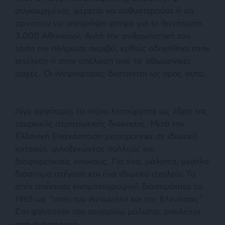
συγκεκριμένος φέρεται να καθυστερούσε ή να
αρνιόταν να υπογράψει φετφά για τη θανάτωση
3.000 Αθηναίων. Αυτή την ανθρωπιστική του
τάση την πλήρωσε ακριβά, καθώς οδηγήθηκε στην
εκτέλεση ή στην απέλαση από τις οθωμανικές
αρχές. Οι πληροφορίες διίστανται ως προς αυτό.
Λίγο αργότερα, το κτίριο λειτούργησε ως έδρα της
τουρκικής στρατιωτικής διοίκησης. Μετά την
Ελληνική Επανάσταση μετατράπηκε σε ιδιωτική
κατοικία, φιλοξενώντας πολλούς και
διαφορετικούς ενοίκους. Για ένα, μάλιστα, μεγάλο
διάστημα στέγασε και ένα ιδιωτικό σχολείο. Το
σπίτι απέκτησε κινηματογραφική διασημότητα το
1965 ως “σπίτι του Αντωνάκη και της Ελενίτσας”.
Στη φαντασία του σεναρίου, μάλιστα, απειλείται
από αντιπαροχή.