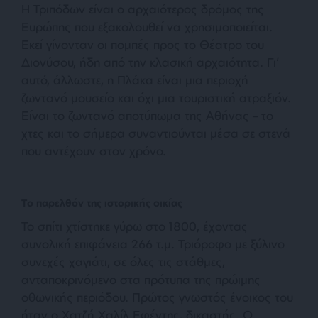
Η Τριπόδων είναι ο αρχαιότερος δρόμος της
Ευρώπης που εξακολουθεί να χρησιμοποιείται.
Εκεί γίνονταν οι πομπές προς το Θέατρο του
Διονύσου, ήδη από την κλασική αρχαιότητα. Γι’
αυτό, άλλωστε, η Πλάκα είναι μια περιοχή
ζωντανό μουσείο και όχι μια τουριστική ατραξιόν.
Είναι το ζωντανό αποτύπωμα της Αθήνας – το
χτες και το σήμερα συναντιούνται μέσα σε στενά
που αντέχουν στον χρόνο.
Το παρελθόν της ιστορικής οικίας
Το σπίτι χτίστηκε γύρω στο 1800, έχοντας
συνολική επιφάνεια 266 τ.μ. Τριόροφο με ξύλινο
συνεχές χαγιάτι, σε όλες τις στάθμες,
ανταποκρινόμενο στα πρότυπα της πρώιμης
οθωνικής περιόδου. Πρώτος γνωστός ένοικος του
ήταν ο Χατζή Χαλίλ Εφέντης, δικαστής. Ο