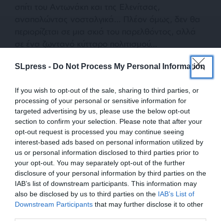
σπίτι του Αντωνάκη και της Ελενίτσας,
αναπολώντας νοσταλγικά… Πλέον όμως, δεν θα
περιορίζεται σε μια σκιά του παρελθόντος, αλλά
σε ένα ζωντανό κύτταρο πολιτισμού…
SLpress -
Do Not Process My Personal Information
If you wish to opt-out of the sale, sharing to third parties, or
processing of your personal or sensitive information for
targeted advertising by us, please use the below opt-out
section to confirm your selection. Please note that after your
opt-out request is processed you may continue seeing
TAGS:
interest-based ads based on personal information utilized by
Η ΔΕ ΓΥΝΗ ΝΑ ΦΟΒΗΤΑΙ ΤΟΝ ΑΝΔΡΑ
ΠΛΑΚΑ
us or personal information disclosed to third parties prior to
your opt-out. You may separately opt-out of the further
ΟΙΚΙΑ ΚΟΚΟΒΙΚΟΥ
ΓΙΩΡΓΟΣ ΤΖΑΒΕΛΛΑΣ
disclosure of your personal information by third parties on the
IAB’s list of downstream participants. This information may
ΣΠΙΤΙ ΑΝΤΩΝΑΚΗ ΚΑΙ ΕΛΕΝΙΤΣΑΣ
also be disclosed by us to third parties on the
IAB’s List of
ΕΝΙΣΧΥΣΤΕ ΤΟ
Downstream Participants
that may further disclose it to other
third parties.
Οι απόψεις που αναφέρονται στο κείμενο είναι