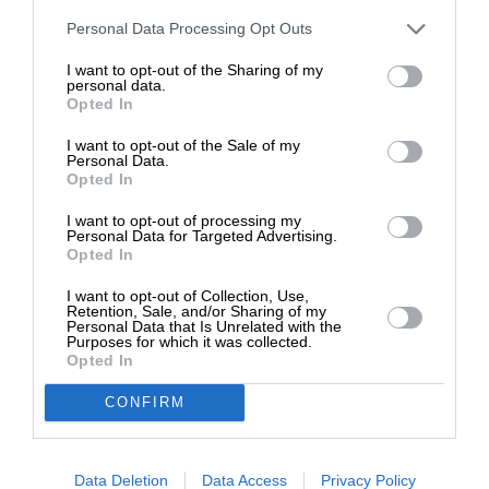
Στηρίξτε με τη χορηγία σας για να
προσωπικές του αρθρογράφου και δεν εκφράζουν
Personal Data Processing Opt Outs
απαραίτητα τη θέση του SLpress.gr
επιβιώσει η Αδέσμευτη
I want to opt-out of the Sharing of my
Δημοσιογραφία του SLpress.gr.
personal data.
Opted In
Απαγορεύεται η αναδημοσίευση του άρθρου από άλλες
ιστοσελίδες χωρίς άδεια του SLpress.gr. Επιτρέπεται η
I want to opt-out of the Sale of my
ΔΩΡΕΑ
Personal Data.
αναδημοσίευση των 2-3 πρώτων παραγράφων με την
Opted In
προσθήκη ενεργού link για την ανάγνωση της συνέχειας
* Ελάχιστη συνεισφορά 5€
στο SLpress.gr. Οι παραβάτες θα αντιμετωπίσουν νομικά
I want to opt-out of processing my
μέτρα.
Personal Data for Targeted Advertising.
Opted In
I want to opt-out of Collection, Use,
Retention, Sale, and/or Sharing of my
Ακολουθήστε το
SLpress.gr στο Google News
και μείνετε
Personal Data that Is Unrelated with the
Purposes for which it was collected.
ενημερωμένοι
Opted In
CONFIRM
Kαταθέστε το σχολιό σας. Eνημερώνουμε ότι τα
υβριστικά σχόλια θα διαγράφονται.
Data Deletion
Data Access
Privacy Policy