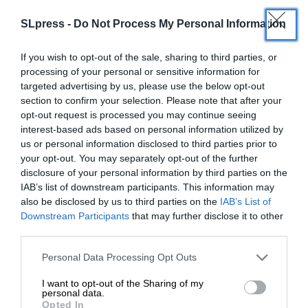
SLpress -
Do Not Process My Personal Information
If you wish to opt-out of the sale, sharing to third parties, or
processing of your personal or sensitive information for
targeted advertising by us, please use the below opt-out
section to confirm your selection. Please note that after your
opt-out request is processed you may continue seeing
interest-based ads based on personal information utilized by
us or personal information disclosed to third parties prior to
your opt-out. You may separately opt-out of the further
disclosure of your personal information by third parties on the
IAB’s list of downstream participants. This information may
also be disclosed by us to third parties on the
IAB’s List of
ΕΝΙΣΧΥΣΤΕ ΤΟ
Downstream Participants
that may further disclose it to other
third parties.
Στηρίξτε με τη χορηγία σας για να
Personal Data Processing Opt Outs
επιβιώσει η Αδέσμευτη
ΕΝ ΘΕΡΜΩ
I want to opt-out of the Sharing of my
Τί δείχνει η συνάντηση Μπάιντεν-Ερντογάν
Δημοσιογραφία του SLpress.gr.
personal data.
[3:37″]
Opted In