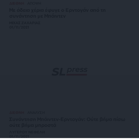
ΔΙΕΘΝΗ
ΑΠΟΨΗ
Με άδεια χέρια έφυγε ο Ερντογάν από τη
συνάντηση με Μπάιντεν
ΜΙΧΑΣ ΖΑΧΑΡΙΑΣ
01/11/2021
ΔΙΕΘΝΗ
ΑΝΑΛΥΣΗ
Συνάντηση Μπάιντεν-Ερντογάν: Ούτε βήμα πίσω
ούτε βήμα μπροστά
ΛΥΓΕΡΟΥ ΝΕΦΕΛΗ
01/11/2021