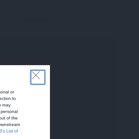
sonal or
ection to
ou may
 personal
out of the
 downstream
B’s List of