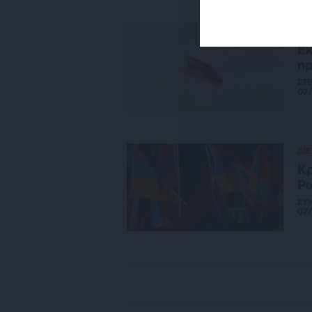
ΔΙ
Εκ
πρ
ΣΤ
07
ΔΙ
Κρ
Ρω
ΣΥ
07