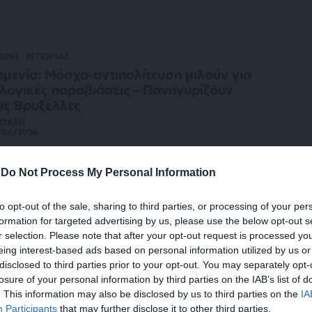
ΕΘΝΗ
ΡΕΠΟΡΤΑΖ
μενία: Μόσχα-αντιπολίτευση μιλούν για
λογικές παραβιάσεις – Πανηγυρίζουν
ις Βρυξέλλες
ΝΤΑΞΗ
/06/2026
-
Do Not Process My Personal Information
ΗΣΕΙΣ
λας: Η Αρμενία επέλεξε ένα «μέλλον
to opt-out of the sale, sharing to third parties, or processing of your per
ην Ευρώπη» παρά τις ρωσικές πιέσεις
formation for targeted advertising by us, please use the below opt-out s
/06/2026
r selection. Please note that after your opt-out request is processed y
eing interest-based ads based on personal information utilized by us or
disclosed to third parties prior to your opt-out. You may separately opt-
losure of your personal information by third parties on the IAB’s list of
. This information may also be disclosed by us to third parties on the
IA
ΗΣΕΙΣ
Participants
that may further disclose it to other third parties.