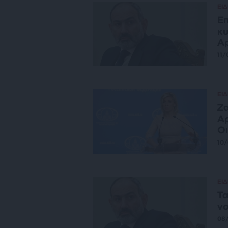
ΕΙΔ
Επ
κυ
Αρ
11/
ΕΙΔ
Ζα
Αρ
Ο
10
ΕΙΔ
Τα
νο
08