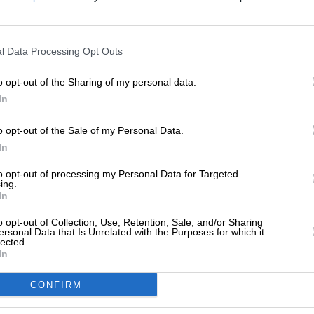
μενία: Αυτοδύναμος φέρεται να
λέγεται ο Πασινιάν
ΕΝΙΣΧΥΣΤΕ ΤΟ
/06/2026
l Data Processing Opt Outs
Στηρίξτε με τη χορηγία σας για να επιβιώσει
η Αδέσμευτη Δημοσιογραφία του
o opt-out of the Sharing of my personal data.
SLpress.gr.
In
ΗΣΕΙΣ
τά τα μεσάνυχτα (ώρα Αρμενίας) θα
o opt-out of the Sale of my Personal Data.
άρχει κάποια εικόνα για τις εκλογές
ΔΩΡΕΑ
In
/06/2026
* Ελάχιστη συνεισφορά 5€
to opt-out of processing my Personal Data for Targeted
ing.
In
o opt-out of Collection, Use, Retention, Sale, and/or Sharing
ΗΣΕΙΣ
ersonal Data that Is Unrelated with the Purposes for which it
λεισαν οι κάλπες στην Αρμενία
lected.
In
/06/2026
CONFIRM