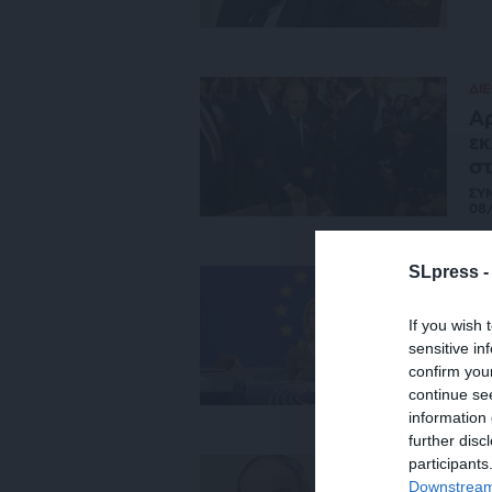
ΔΙ
Αρ
εκ
στ
ΣΥ
08
SLpress 
ΕΙΔ
Κά
If you wish 
στ
sensitive in
08
confirm you
continue se
information 
further disc
participants
ΕΙΔ
Downstream 