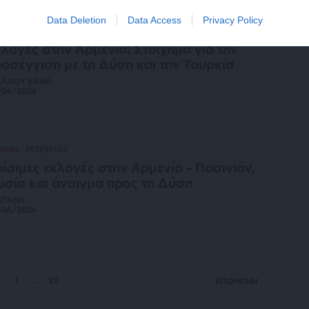
Data Deletion
Data Access
Privacy Policy
ΕΘΝΗ
ΑΝΤΑΠΟΚΡΙΣΗ
λογές στην Αρμενία: Στοίχημα για την
οσέγγιση με τη Δύση και την Τουρκία
ΕΛΛΟΥ ΒΑΝΑ
/06/2026
ΕΘΝΗ
ΡΕΠΟΡΤΑΖ
ίσιμες εκλογές στην Αρμενία – Πασινιάν,
σία και άνοιγμα προς τη Δύση
ΝΤΑΞΗ
/06/2026
1
…
25
ΕΠΟΜΕΝΗ