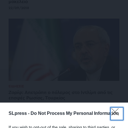
μακελειό
22/09/2018
ΕΙΔΗΣΕΙΣ
Ζαρίφ: Απετράπη ο πόλεμος στο Ιντλίμπ από τις
επαφές Ρωσίας, Τουρκίας
18/09/2018
SLpress -
Do Not Process My Personal Information
If you wish to opt-out of the sale, sharing to third parties, or