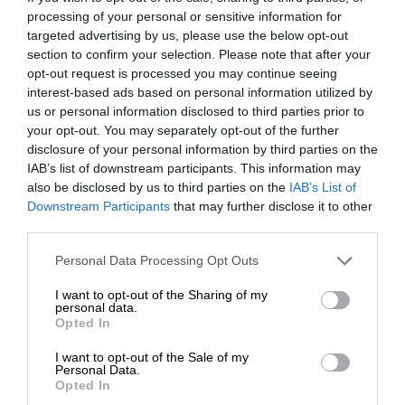
processing of your personal or sensitive information for
targeted advertising by us, please use the below opt-out
section to confirm your selection. Please note that after your
opt-out request is processed you may continue seeing
interest-based ads based on personal information utilized by
us or personal information disclosed to third parties prior to
your opt-out. You may separately opt-out of the further
disclosure of your personal information by third parties on the
IAB’s list of downstream participants. This information may
also be disclosed by us to third parties on the
IAB’s List of
ΕΝΙΣΧΥΣΤΕ ΤΟ
Downstream Participants
that may further disclose it to other
third parties.
Στηρίξτε με τη χορηγία σας για να
Personal Data Processing Opt Outs
επιβιώσει η Αδέσμευτη
ΕΙΔΗΣΕΙΣ
I want to opt-out of the Sharing of my
Δημοσιογραφία του SLpress.gr.
personal data.
Η συμφωνία για τα πυρηνικά δεν είναι μία ιστορία
Opted In
αγάπης, λέει ο Ζαρίφ
15/09/2018
I want to opt-out of the Sale of my
ΔΩΡΕΑ
Personal Data.
Opted In
* Ελάχιστη συνεισφορά 5€