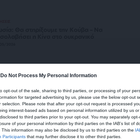
ΗΣΕΙΣ
σία: Θα στηρίξουμε την Κούβα – Να
σολαβήσει η Κίνα στο ουκρανικό
05/2026
ΗΣΕΙΣ
-
Do Not Process My Personal Information
υαρέγκ και τζιχαντιστές αιματοκυλούν
ν Αφρική – Αποχωρούν Ρώσοι από το
to opt-out of the sale, sharing to third parties, or processing of your per
λι – Νεκρός ο υπουργός Άμυνας
formation for targeted advertising by us, please use the below opt-out s
r selection. Please note that after your opt-out request is processed y
/04/2026
eing interest-based ads based on personal information utilized by us or
disclosed to third parties prior to your opt-out. You may separately opt-
losure of your personal information by third parties on the IAB’s list of
ΗΣΕΙΣ
. This information may also be disclosed by us to third parties on the
IA
 Ουκρανοί διαψεύδουν ότι έχει
Participants
that may further disclose it to other third parties.