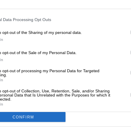
ταληφθεί όλο το Λουγκάνσκ
ΕΝΙΣΧΥΣΤΕ ΤΟ
/04/2026
l Data Processing Opt Outs
Στηρίξτε με τη χορηγία σας για να επιβιώσει
η Αδέσμευτη Δημοσιογραφία του
o opt-out of the Sharing of my personal data.
SLpress.gr.
In
ΗΣΕΙΣ
η Φλόριντα απεσταλμένος του Πούτιν
o opt-out of the Sale of my Personal Data.
α συζητήσεις με Γουίτκοφ
ΔΩΡΕΑ
In
03/2026
* Ελάχιστη συνεισφορά 5€
to opt-out of processing my Personal Data for Targeted
ing.
In
ΗΣΕΙΣ
o opt-out of Collection, Use, Retention, Sale, and/or Sharing
ersonal Data that Is Unrelated with the Purposes for which it
σικά ΜΜΕ: “Η Ελλάδα δηλώνει ότι θα
lected.
οστατεύσει τη Βουλγαρία από
In
υραύλους”
CONFIRM
/03/2026