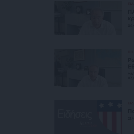
ΕΙΔ
ΠΑ
κρ
04
ΠΟ
Ρώ
Εθ
ΜΑ
03
ΕΙΔ
Πο
21/