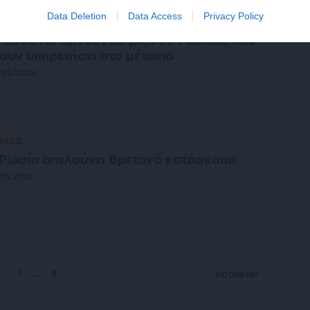
Data Deletion
Data Access
Privacy Policy
ΗΣΕΙΣ
 Εσθονοί αρνούνται βίζα σε Ρώσους που
ουν υπηρετήσει στο μέτωπο
/02/2026
ΗΣΕΙΣ
Ρωσία απελαύνει Βρετανό κατάσκοπο
01/2026
1
…
8
ΕΠΟΜΕΝΗ