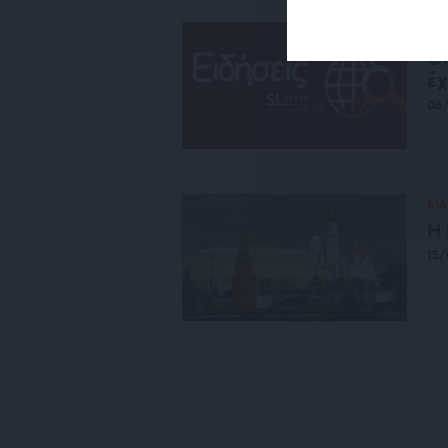
ΕΙΔ
Οι
έχ
06
ΕΙΔ
Η 
15/