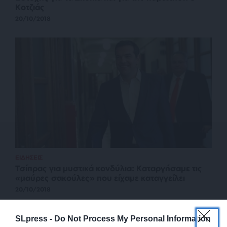
Κοτζιάς
20/10/2018
ΕΙΔΗΣΕΙΣ
Τσίπρας για μυστικά κονδύλια: Καταργήσαμε τις
«μαύρες σακούλες» που είχαμε καταγγείλει
20/10/2018
SLpress -
Do Not Process My Personal Information