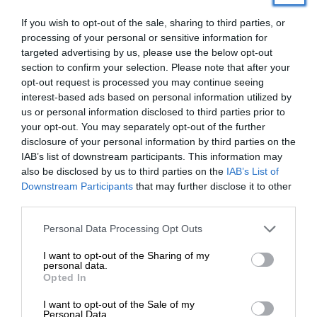
If you wish to opt-out of the sale, sharing to third parties, or
processing of your personal or sensitive information for
targeted advertising by us, please use the below opt-out
section to confirm your selection. Please note that after your
opt-out request is processed you may continue seeing
interest-based ads based on personal information utilized by
us or personal information disclosed to third parties prior to
your opt-out. You may separately opt-out of the further
disclosure of your personal information by third parties on the
IAB’s list of downstream participants. This information may
also be disclosed by us to third parties on the
IAB’s List of
ΕΝΙΣΧΥΣΤΕ ΤΟ
Downstream Participants
that may further disclose it to other
third parties.
Στηρίξτε με τη χορηγία σας για να
Personal Data Processing Opt Outs
ΕΘΝΙΚΑ
επιβιώσει η Αδέσμευτη
Μήπως είναι βαθύτερα τα αίτια της παραίτησης
I want to opt-out of the Sharing of my
Δημοσιογραφία του SLpress.gr.
Κοτζιά; *
personal data.
Opted In
ΑΝΑΣΤΑΣΑΚΗΣ ΙΩΑΝΝΗΣ
20/10/2018
I want to opt-out of the Sale of my
ΔΩΡΕΑ
Personal Data.