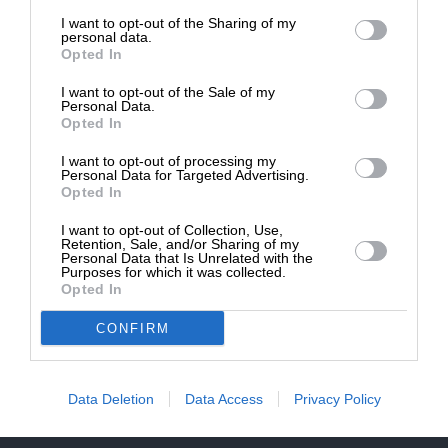
επιβιώσει η Αδέσμευτη
NEWSLETTER
I want to opt-out of the Sharing of my
Δημοσιογραφία του SLpress.gr.
personal data.
Opted In
ΑΡΧΕΙΟ
I want to opt-out of the Sale of my
ΔΩΡΕΑ
Personal Data.
Opted In
* Ελάχιστη συνεισφορά 5€
I want to opt-out of processing my
Personal Data for Targeted Advertising.
Opted In
ΕΝΙΣΧΥΣΤΕ ΤΟ
I want to opt-out of Collection, Use,
Αδέσμευτη Δημοσιογραφία χωρίς τη δική σας χορηγία
Retention, Sale, and/or Sharing of my
είναι αδύνατη.
Personal Data that Is Unrelated with the
Purposes for which it was collected.
Opted In
ΠΑΤΗΣΤΕ ΕΔΩ
CONFIRM
Data Deletion
Data Access
Privacy Policy
ΕΠΙΚΟΙΝΩΝΙA:
slpress.gr@gmail.com
ΔΕΛΤΙΑ ΤΥΠΟΥ:
adv.slpress@gmail.com