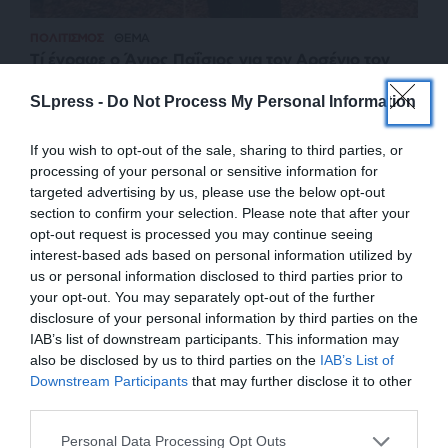
ΠΟΛΙΤΙΣΜΟΣ
ΘΕΜΑ
Τί έγραφε ο Άγιος Παΐσιος για τον Αρσένιο τον
Καππαδόκη
SLpress -
Do Not Process My Personal Information
ΠΕΓΕΙΩΤΗΣ ΓΙΑΝΝΗΣ
10/11/2024
If you wish to opt-out of the sale, sharing to third parties, or
processing of your personal or sensitive information for
targeted advertising by us, please use the below opt-out
section to confirm your selection. Please note that after your
opt-out request is processed you may continue seeing
interest-based ads based on personal information utilized by
us or personal information disclosed to third parties prior to
your opt-out. You may separately opt-out of the further
disclosure of your personal information by third parties on the
IAB’s list of downstream participants. This information may
also be disclosed by us to third parties on the
IAB’s List of
ΕΝΙΣΧΥΣΤΕ ΤΟ
Downstream Participants
that may further disclose it to other
third parties.
ΕΠΙΣΤΡΟΦΗ ΣΤΗΝ ΑΡΧΗ ΤΗΣ ΣΕΛΙΔΑΣ
Στηρίξτε με τη χορηγία σας για να
Personal Data Processing Opt Outs