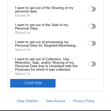
επιβιώσει η Αδέσμευτη
I want to opt-out of the Sharing of my
NEWSLETTER
Δημοσιογραφία του SLpress.gr.
personal data.
Opted In
I want to opt-out of the Sale of my
ΑΡΧΕΙΟ
ΔΩΡΕΑ
Personal Data.
Opted In
* Ελάχιστη συνεισφορά 5€
I want to opt-out of processing my
Personal Data for Targeted Advertising.
Opted In
ΕΝΙΣΧΥΣΤΕ ΤΟ
I want to opt-out of Collection, Use,
Retention, Sale, and/or Sharing of my
Αδέσμευτη Δημοσιογραφία χωρίς τη δική σας χορηγία
Personal Data that Is Unrelated with the
είναι αδύνατη.
Purposes for which it was collected.
Opted In
ΠΑΤΗΣΤΕ ΕΔΩ
CONFIRM
Data Deletion
Data Access
Privacy Policy
ΕΠΙΚΟΙΝΩΝΙA:
slpress.gr@gmail.com
ΔΕΛΤΙΑ ΤΥΠΟΥ:
adv.slpress@gmail.com