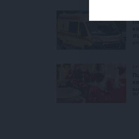
ΕΙΔ
Πε
κα
σ
07
ΕΥ
Πώ
κα
ΒΑ
31/