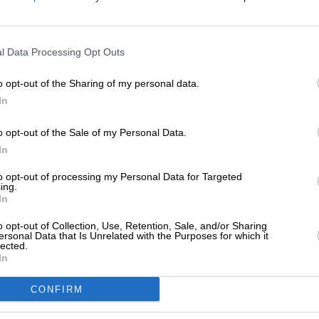
Συρία απαγορεύει το αλκοόλ –
ολύθηκαν εργαζόμενοι γιατί δεν
ΕΝΙΣΧΥΣΤΕ ΤΟ
ρησαν το Ραμαζάνι
/03/2026
l Data Processing Opt Outs
Στηρίξτε με τη χορηγία σας για να επιβιώσει
η Αδέσμευτη Δημοσιογραφία του
o opt-out of the Sharing of my personal data.
SLpress.gr.
In
ΗΣΕΙΣ
άκλειο: Στο νοσοκομείο ανήλικος που
o opt-out of the Sale of my Personal Data.
τανάλωσε αλκοόλ – Τρεις συλλήψεις
ΔΩΡΕΑ
In
/02/2026
* Ελάχιστη συνεισφορά 5€
to opt-out of processing my Personal Data for Targeted
ing.
In
o opt-out of Collection, Use, Retention, Sale, and/or Sharing
ΤΟΡΗΜΑΤΑ
ersonal Data that Is Unrelated with the Purposes for which it
έντι: Η ακαταμάχητη επιστροφή της
lected.
In
ράσινης νεράιδας”
ΛΟΠΟΥΛΟΥ ΜΑΡΙΑ
CONFIRM
/01/2026