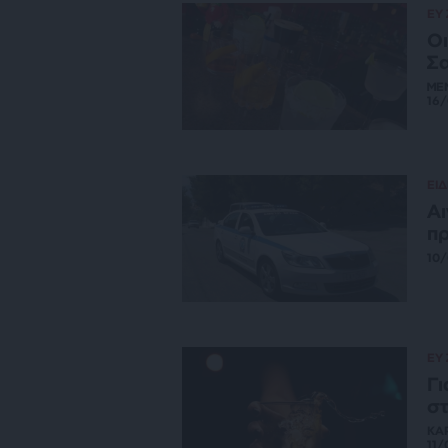
ΕΥ
Οι
Σ
ΜΕ
16
ΕΙΔ
Αι
πρ
10
ΕΥ
Γι
στ
ΚΑ
11/