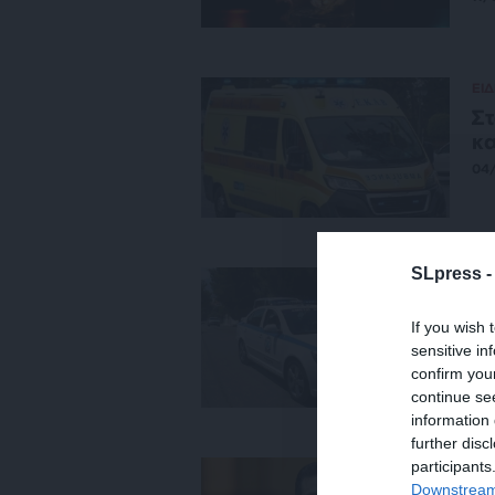
ΕΙΔ
Στ
κ
04
SLpress 
ΕΙΔ
Συ
If you wish 
κα
sensitive in
13
confirm you
continue se
information 
further disc
participants
ΕΙΔ
Downstream 