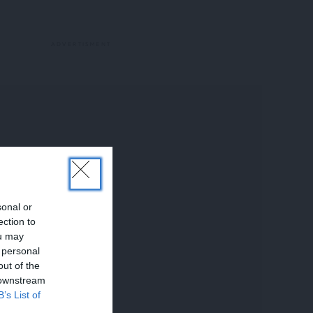
sonal or
ection to
ou may
 personal
out of the
 downstream
B’s List of