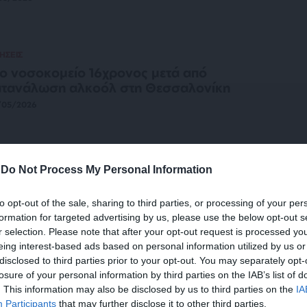
ΗΣΕΙΣ
ο νοσοκομείο 16χρονος μετά από
ατανάλωση αλκοόλ στη Θεσσαλονίκη
/05/2026
-
Do Not Process My Personal Information
ΗΣΕΙΣ
νελήφθη 48χρονη influencer μετά από
to opt-out of the sale, sharing to third parties, or processing of your per
ταδίωξη – Οδηγούσε μεθυσμένη
formation for targeted advertising by us, please use the below opt-out s
/04/2026
r selection. Please note that after your opt-out request is processed y
eing interest-based ads based on personal information utilized by us or
disclosed to third parties prior to your opt-out. You may separately opt-
losure of your personal information by third parties on the IAB’s list of
. This information may also be disclosed by us to third parties on the
IA
ΗΣΕΙΣ
Participants
that may further disclose it to other third parties.