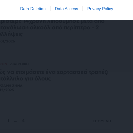
Data Deletion
Data Access
Privacy Policy
ΗΣΕΙΣ
ριστέρι: 14χρονη λιποθύμησε μετά από
τανάλωση αλκοόλ από περίπτερο – 2
υλλήψεις
/01/2026
 ΖΗΝ
ΔΙΑΤΡΟΦΗ
ς να ετοιμάσετε ένα εορταστικό τραπέζι
τάλληλο για όλους
ΡΣΑΜΗ ΖΗΝΑ
12/2025
1
…
4
ΕΠΟΜΕΝΗ