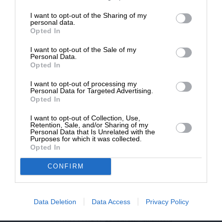
επιβιώσει η Αδέσμευτη
I want to opt-out of the Sharing of my
NEWSLETTER
Δημοσιογραφία του SLpress.gr.
personal data.
Opted In
I want to opt-out of the Sale of my
ΑΡΧΕΙΟ
ΔΩΡΕΑ
Personal Data.
Opted In
* Ελάχιστη συνεισφορά 5€
I want to opt-out of processing my
Personal Data for Targeted Advertising.
Opted In
ΕΝΙΣΧΥΣΤΕ ΤΟ
I want to opt-out of Collection, Use,
Retention, Sale, and/or Sharing of my
Αδέσμευτη Δημοσιογραφία χωρίς τη δική σας χορηγία
Personal Data that Is Unrelated with the
είναι αδύνατη.
Purposes for which it was collected.
Opted In
ΠΑΤΗΣΤΕ ΕΔΩ
CONFIRM
Data Deletion
Data Access
Privacy Policy
ΕΠΙΚΟΙΝΩΝΙA:
slpress.gr@gmail.com
ΔΕΛΤΙΑ ΤΥΠΟΥ:
adv.slpress@gmail.com