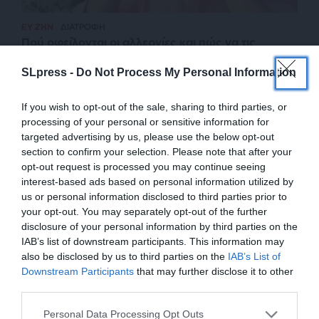
ΕΥ ΖΗΝ
ΔΙΑΤΡΟΦΗ
Πού οφείλονται οι αλλεργίες και πώς να τις
μειώσουμε με τη διατροφή
SLpress -
Do Not Process My Personal Information
ΚΟΥΝΤΟΥΡΗ ΚΑΤΕΡΙΝΑ
28/11/2024
If you wish to opt-out of the sale, sharing to third parties, or
processing of your personal or sensitive information for
targeted advertising by us, please use the below opt-out
section to confirm your selection. Please note that after your
opt-out request is processed you may continue seeing
interest-based ads based on personal information utilized by
us or personal information disclosed to third parties prior to
your opt-out. You may separately opt-out of the further
disclosure of your personal information by third parties on the
IAB’s list of downstream participants. This information may
also be disclosed by us to third parties on the
IAB’s List of
ΕΝΙΣΧΥΣΤΕ ΤΟ
Downstream Participants
that may further disclose it to other
third parties.
ΕΠΙΣΤΡΟΦΗ ΣΤΗΝ ΑΡΧΗ ΤΗΣ ΣΕΛΙΔΑΣ
Στηρίξτε με τη χορηγία σας για να
Personal Data Processing Opt Outs