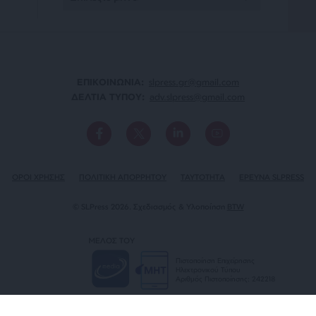
ΕΠΙΚΟΙΝΩΝΙA:
slpress.gr@gmail.com
ΔΕΛΤΙΑ ΤΥΠΟΥ:
adv.slpress@gmail.com
ΟΡΟΙ ΧΡΗΣΗΣ
ΠΟΛΙΤΙΚΗ ΑΠΟΡΡΗΤΟΥ
TAYTOTHTA
ΕΡΕΥΝΑ SLPRESS
© SLPress 2026. Σχεδιασμός & Υλοποίηση
BTW
ΜΕΛΟΣ ΤΟΥ
Πιστοποίηση Επιχείρησης
Ηλεκτρονικού Τύπου
Αριθμός Πιστοποίησης: 242218