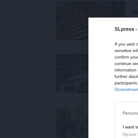
ΕΙΔ
Μέ
35
11/
SLpress 
If you wish 
sensitive in
confirm you
ΚΟ
continue se
Η 
information 
αρ
further disc
ΤΑ
participants
04
Downstream 
ΚΟ
Persona
Η 
αρ
I want t
ΤΑ
Opted 
03