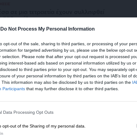
ΗΣΕΙΣ
σα σε μια τετραετία έχουν συλληφθεί
.559 ανήλικοι
10/2024
-
Do Not Process My Personal Information
to opt-out of the sale, sharing to third parties, or processing of your per
formation for targeted advertising by us, please use the below opt-out s
r selection. Please note that after your opt-out request is processed y
ΙΝΩΝΙΑ
ΘΕΜΑ
eing interest-based ads based on personal information utilized by us or
εγκληματικότητα των αλλοδαπών σε
disclosed to third parties prior to your opt-out. You may separately opt-
ιθμούς (Β’ Μέρος)
losure of your personal information by third parties on the IAB’s list of
ΧΤΣΟΓΛΟΥ ΣΑΡΑΝΤΗΣ
. This information may also be disclosed by us to third parties on the
IA
/10/2024
Participants
that may further disclose it to other third parties.
ΕΝΙΣΧΥΣΤΕ ΤΟ
ΙΝΩΝΙΑ
ΘΕΜΑ
l Data Processing Opt Outs
Στηρίξτε με τη χορηγία σας για να επιβιώσει
εγκληματικότητα των αλλοδαπών σε
ιθμούς (Α’ Μέρος)
η Αδέσμευτη Δημοσιογραφία του
o opt-out of the Sharing of my personal data.
SLpress.gr.
ΧΤΣΟΓΛΟΥ ΣΑΡΑΝΤΗΣ
In
/10/2024