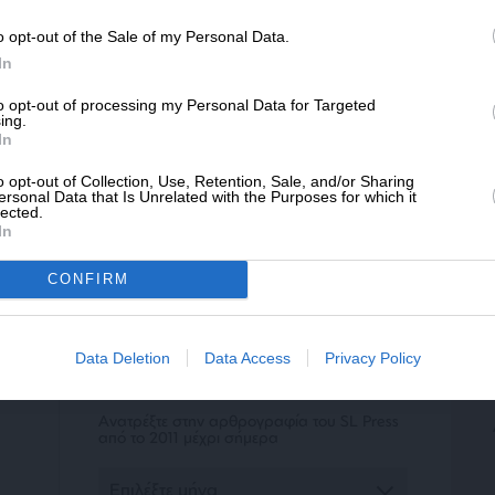
o opt-out of the Sale of my Personal Data.
ΔΩΡΕΑ
In
* Ελάχιστη συνεισφορά 5€
to opt-out of processing my Personal Data for Targeted
1
2
ing.
In
o opt-out of Collection, Use, Retention, Sale, and/or Sharing
ersonal Data that Is Unrelated with the Purposes for which it
lected.
In
CONFIRM
ΕΠΙΣΤΡΟΦΗ ΣΤΗΝ ΑΡΧΗ ΤΗΣ ΣΕΛΙΔΑΣ
Data Deletion
Data Access
Privacy Policy
ΑΡΧΕΙΟ
Ανατρέξτε στην αρθρογραφία του SL Press
από το 2011 μέχρι σήμερα