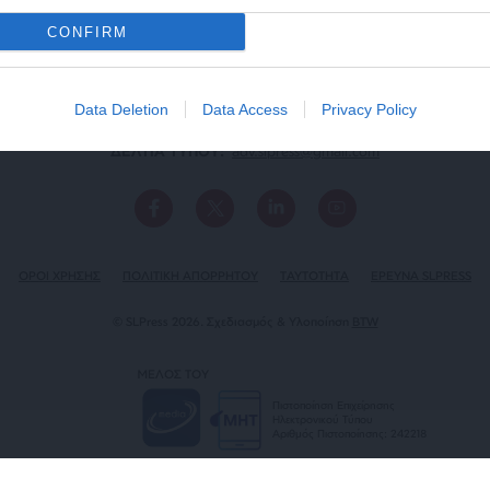
CONFIRM
Data Deletion
Data Access
Privacy Policy
ΕΠΙΚΟΙΝΩΝΙA:
slpress.gr@gmail.com
ΔΕΛΤΙΑ ΤΥΠΟΥ:
adv.slpress@gmail.com
ΟΡΟΙ ΧΡΗΣΗΣ
ΠΟΛΙΤΙΚΗ ΑΠΟΡΡΗΤΟΥ
TAYTOTHTA
ΕΡΕΥΝΑ SLPRESS
© SLPress 2026. Σχεδιασμός & Υλοποίηση
BTW
ΜΕΛΟΣ ΤΟΥ
Πιστοποίηση Επιχείρησης
Ηλεκτρονικού Τύπου
Αριθμός Πιστοποίησης: 242218