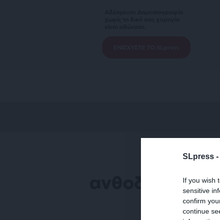
Αδέσμευτη Δημοσιογραφία
χωρίς τη δική σας χορηγία
είναι αδύνατη.
ΕΝΙΣΧΥΣΤΕ ΤΟ SLpress
SLpress 
ανθοδέσμη
If you wish 
sensitive in
confirm you
continue se