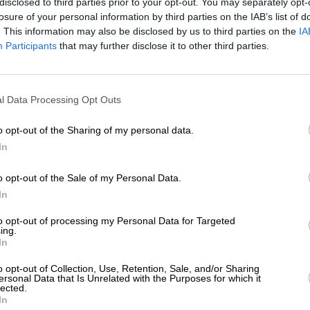
disclosed to third parties prior to your opt-out. You may separately opt-
ΛΙΤΙΣΜΟΣ
ΑΦΗΓΗΜΑ
losure of your personal information by third parties on the IAB’s list of
ανθοδέσμη που περπατάει…
. This information may also be disclosed by us to third parties on the
IA
ΟΥΡΑΣ ΚΩΝΣΤΑΝΤΙΝΟΣ
Participants
that may further disclose it to other third parties.
05/2024
ΕΝΙΣΧΥΣΤΕ ΤΟ
l Data Processing Opt Outs
Στηρίξτε με τη χορηγία σας για να επιβιώσει
η Αδέσμευτη Δημοσιογραφία του
o opt-out of the Sharing of my personal data.
SLpress.gr.
In
o opt-out of the Sale of my Personal Data.
ΕΠΙΣΤΡΟΦΗ ΣΤΗΝ ΑΡΧΗ ΤΗΣ ΣΕΛΙΔΑΣ
ΔΩΡΕΑ
In
* Ελάχιστη συνεισφορά 5€
to opt-out of processing my Personal Data for Targeted
ing.
In
ΑΡΧΕΙΟ
Ανατρέξτε στην αρθρογραφία του SL Press
o opt-out of Collection, Use, Retention, Sale, and/or Sharing
από το 2011 μέχρι σήμερα
ersonal Data that Is Unrelated with the Purposes for which it
lected.
In