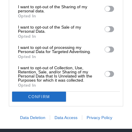
επιβιώσει η Αδέσμευτη
NEWSLETTER
I want to opt-out of the Sharing of my
Δημοσιογραφία του SLpress.gr.
personal data.
Opted In
ΑΡΧΕΙΟ
I want to opt-out of the Sale of my
ΔΩΡΕΑ
Personal Data.
Opted In
* Ελάχιστη συνεισφορά 5€
I want to opt-out of processing my
Personal Data for Targeted Advertising.
Opted In
ΕΝΙΣΧΥΣΤΕ ΤΟ
I want to opt-out of Collection, Use,
Αδέσμευτη Δημοσιογραφία χωρίς τη δική σας χορηγία
Retention, Sale, and/or Sharing of my
είναι αδύνατη.
Personal Data that Is Unrelated with the
Purposes for which it was collected.
Opted In
ΠΑΤΗΣΤΕ ΕΔΩ
CONFIRM
Data Deletion
Data Access
Privacy Policy
ΕΠΙΚΟΙΝΩΝΙA:
slpress.gr@gmail.com
ΔΕΛΤΙΑ ΤΥΠΟΥ:
adv.slpress@gmail.com