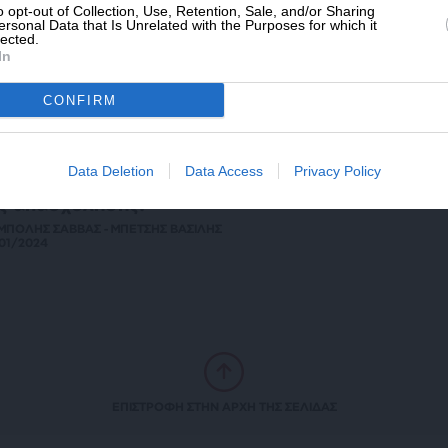
ραμέως: Ιστορικό ρεκόρ στην
o opt-out of Collection, Use, Retention, Sale, and/or Sharing
ersonal Data that Is Unrelated with the Purposes for which it
ασχόληση στο πρώτο οκτάμηνο του
lected.
024
In
10/2024
CONFIRM
ΚΟΝΟΜΙΑ
ΑΝΑΛΥΣΗ
Data Deletion
Data Access
Privacy Policy
ύμα! Μείωση της ανεργίας χωρίς αύξηση
ς απασχόλησης!
ΜΠΟΛΗΣ ΣΑΒΒΑΣ - ΜΠΕΤΣΗΣ ΒΑΣΙΛΗΣ
01/2024
ΕΠΙΣΤΡΟΦΗ ΣΤΗΝ ΑΡΧΗ ΤΗΣ ΣΕΛΙΔΑΣ