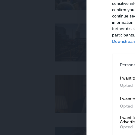
27/
sensitive in
confirm you
continue se
information 
ΕΝ
further disc
Το
participants
α
Downstream 
ΚΑ
20
Persona
I want t
ΕΙΔ
Τα
Opted 
πε
I want t
28/
Opted 
I want 
Advertis
Opted 
ΕΙΔ