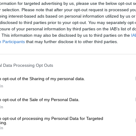
01/2026
formation for targeted advertising by us, please use the below opt-out s
r selection. Please note that after your opt-out request is processed y
eing interest-based ads based on personal information utilized by us or
disclosed to third parties prior to your opt-out. You may separately opt-
ΕΡΓΕΙΑ
ΑΝΑΛΥΣΗ
losure of your personal information by third parties on the IAB’s list of
 πανόραμα στην ενεργειακή
. This information may also be disclosed by us to third parties on the
IA
πασχόληση παγκοσμίως
Participants
that may further disclose it to other third parties.
ΪΤΑΤΖΗΣ ΦΙΛΗΣ
/01/2026
ΕΝΙΣΧΥΣΤΕ ΤΟ
l Data Processing Opt Outs
Στηρίξτε με τη χορηγία σας για να επιβιώσει
η Αδέσμευτη Δημοσιογραφία του
o opt-out of the Sharing of my personal data.
ΗΣΕΙΣ
SLpress.gr.
 σχέδια της Βρετανίας για τον
In
ριορισμό της μετανάστευσης
o opt-out of the Sale of my Personal Data.
11/2024
ΔΩΡΕΑ
In
* Ελάχιστη συνεισφορά 5€
to opt-out of processing my Personal Data for Targeted
ing.
In
ΗΣΕΙΣ