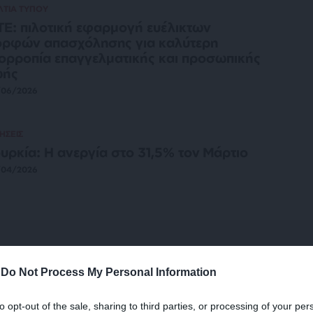
ΛΤΙΑ ΤΥΠΟΥ
Ε: πιλοτική εφαρμογή ευέλικτων
ορφών απασχόλησης για καλύτερη
ορροπία επαγγελματικής και προσωπικής
ωής
/06/2026
ΗΣΕΙΣ
υρκία: Η ανεργία στο 31,5% τον Μάρτιο
/04/2026
ΚΟΝΟΜΙΑ
ΘΕΜΑ
απολογισμός της αμερικανικής
-
Do Not Process My Personal Information
κονομίας στον ένα χρόνο Τραμπ
ΛΑΣ ΚΩΣΤΑΣ
to opt-out of the sale, sharing to third parties, or processing of your per