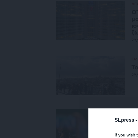
ΔΕ
ΟΤ
μ
ισ
ζ
29
ΕΙΔ
Το
29
ΟΙ
Ο 
SLpress 
οι
ΜΕ
If you wish 