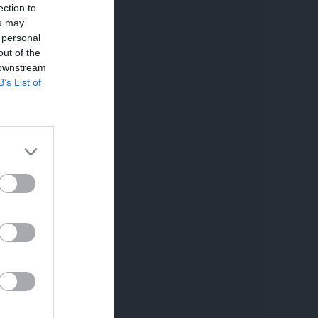
ection to
ou may
 personal
out of the
 downstream
B’s List of