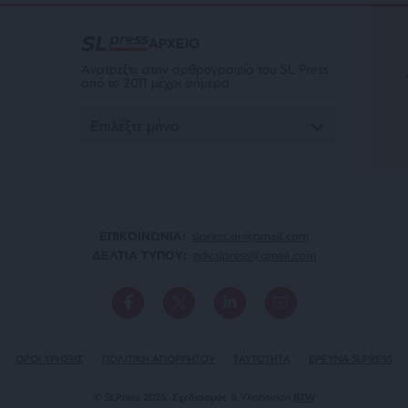
ΑΡΧΕΙΟ
Ανατρέξτε στην αρθρογραφία του SL Press
από το 2011 μέχρι σήμερα
ΕΠΙΚΟΙΝΩΝΙA:
slpress.gr@gmail.com
ΔΕΛΤΙΑ ΤΥΠΟΥ:
adv.slpress@gmail.com
ΟΡΟΙ ΧΡΗΣΗΣ
ΠΟΛΙΤΙΚΗ ΑΠΟΡΡΗΤΟΥ
TAYTOTHTA
ΕΡΕΥΝΑ SLPRESS
© SLPress 2026. Σχεδιασμός & Υλοποίηση
BTW