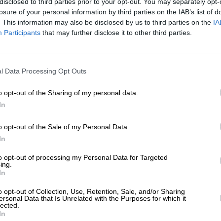
disclosed to third parties prior to your opt-out. You may separately opt-
ΗΣΕΙΣ
losure of your personal information by third parties on the IAB’s list of
ήτη: ΄Επεσαν στο δρόμο κομμάτια από
. This information may also be disclosed by us to third parties on the
IA
ο διαφορετικά μπαλκόνια
Participants
that may further disclose it to other third parties.
/09/2025
ΕΝΙΣΧΥΣΤΕ ΤΟ
l Data Processing Opt Outs
Στηρίξτε με τη χορηγία σας για να επιβιώσει
η Αδέσμευτη Δημοσιογραφία του
o opt-out of the Sharing of my personal data.
SLpress.gr.
In
o opt-out of the Sale of my Personal Data.
ΕΠΙΣΤΡΟΦΗ ΣΤΗΝ ΑΡΧΗ ΤΗΣ ΣΕΛΙΔΑΣ
ΔΩΡΕΑ
In
* Ελάχιστη συνεισφορά 5€
to opt-out of processing my Personal Data for Targeted
ing.
In
ΑΡΧΕΙΟ
Ανατρέξτε στην αρθρογραφία του SL Press
o opt-out of Collection, Use, Retention, Sale, and/or Sharing
από το 2011 μέχρι σήμερα
ersonal Data that Is Unrelated with the Purposes for which it
lected.
In