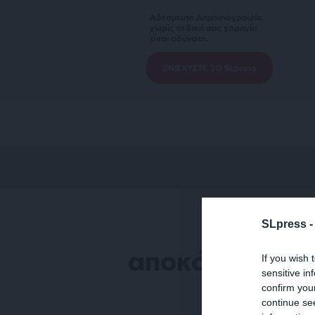
Αδέσμευτη Δημοσιογραφία
χωρίς τη δική σας χορηγία
είναι αδύνατη.
ΕΝΙΣΧΥΣΤΕ ΤΟ SLpress
SLpress 
αποκόλληση
If you wish 
sensitive in
confirm you
continue se