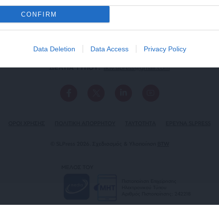
CONFIRM
Data Deletion
Data Access
Privacy Policy
ΕΠΙΚΟΙΝΩΝΙA:
slpress.gr@gmail.com
ΔΕΛΤΙΑ ΤΥΠΟΥ:
adv.slpress@gmail.com
ΟΡΟΙ ΧΡΗΣΗΣ
ΠΟΛΙΤΙΚΗ ΑΠΟΡΡΗΤΟΥ
TAYTOTHTA
ΕΡΕΥΝΑ SLPRESS
© SLPress 2026. Σχεδιασμός & Υλοποίηση
BTW
ΜΕΛΟΣ ΤΟΥ
Πιστοποίηση Επιχείρησης
Ηλεκτρονικού Τύπου
Αριθμός Πιστοποίησης: 242218