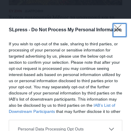
ΕΥ ΖΗΝ
ΔΙΑΤΡΟΦΗ
Έχουν ημερομηνία λήξεως τα μπαχαρικά και τα
μυρωδικά;
SLpress -
Do Not Process My Personal Information
ΝΤΑΛΕ ΚΑΤΕΡΙΝΑ
05/04/2024
If you wish to opt-out of the sale, sharing to third parties, or
processing of your personal or sensitive information for
targeted advertising by us, please use the below opt-out
section to confirm your selection. Please note that after your
opt-out request is processed you may continue seeing
interest-based ads based on personal information utilized by
us or personal information disclosed to third parties prior to
your opt-out. You may separately opt-out of the further
disclosure of your personal information by third parties on the
IAB’s list of downstream participants. This information may
also be disclosed by us to third parties on the
IAB’s List of
ΕΝΙΣΧΥΣΤΕ ΤΟ
Downstream Participants
that may further disclose it to other
third parties.
ΕΠΙΣΤΡΟΦΗ ΣΤΗΝ ΑΡΧΗ ΤΗΣ ΣΕΛΙΔΑΣ
Στηρίξτε με τη χορηγία σας για να
Personal Data Processing Opt Outs