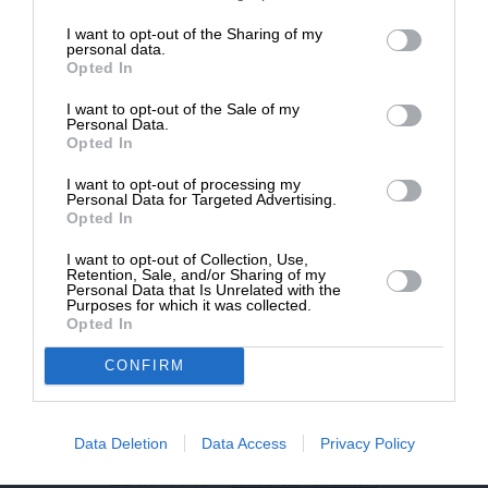
επιβιώσει η Αδέσμευτη
I want to opt-out of the Sharing of my
NEWSLETTER
Δημοσιογραφία του SLpress.gr.
personal data.
Opted In
I want to opt-out of the Sale of my
ΑΡΧΕΙΟ
ΔΩΡΕΑ
Personal Data.
Opted In
* Ελάχιστη συνεισφορά 5€
I want to opt-out of processing my
Personal Data for Targeted Advertising.
Opted In
ΕΝΙΣΧΥΣΤΕ ΤΟ
I want to opt-out of Collection, Use,
Retention, Sale, and/or Sharing of my
Αδέσμευτη Δημοσιογραφία χωρίς τη δική σας χορηγία
Personal Data that Is Unrelated with the
είναι αδύνατη.
Purposes for which it was collected.
Opted In
ΠΑΤΗΣΤΕ ΕΔΩ
CONFIRM
Data Deletion
Data Access
Privacy Policy
ΕΠΙΚΟΙΝΩΝΙA:
slpress.gr@gmail.com
ΔΕΛΤΙΑ ΤΥΠΟΥ:
adv.slpress@gmail.com