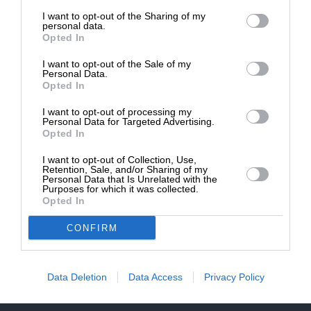
επιβιώσει η Αδέσμευτη
NEWSLETTER
I want to opt-out of the Sharing of my
Δημοσιογραφία του SLpress.gr.
personal data.
Opted In
ΑΡΧΕΙΟ
I want to opt-out of the Sale of my
ΔΩΡΕΑ
Personal Data.
Opted In
* Ελάχιστη συνεισφορά 5€
I want to opt-out of processing my
Personal Data for Targeted Advertising.
Opted In
ΕΝΙΣΧΥΣΤΕ ΤΟ
I want to opt-out of Collection, Use,
Αδέσμευτη Δημοσιογραφία χωρίς τη δική σας χορηγία
Retention, Sale, and/or Sharing of my
είναι αδύνατη.
Personal Data that Is Unrelated with the
Purposes for which it was collected.
Opted In
ΠΑΤΗΣΤΕ ΕΔΩ
CONFIRM
Data Deletion
Data Access
Privacy Policy
ΕΠΙΚΟΙΝΩΝΙA:
slpress.gr@gmail.com
ΔΕΛΤΙΑ ΤΥΠΟΥ:
adv.slpress@gmail.com