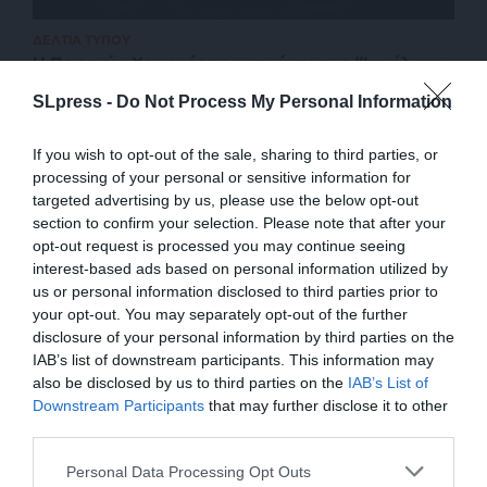
ΔΕΛΤΙΑ ΤΥΠΟΥ
Η Πειραιώς Χορηγός της παράστασης “Ιππόλυτος
του Ευριπίδη”
SLpress -
Do Not Process My Personal Information
14/06/2025
If you wish to opt-out of the sale, sharing to third parties, or
processing of your personal or sensitive information for
targeted advertising by us, please use the below opt-out
section to confirm your selection. Please note that after your
opt-out request is processed you may continue seeing
interest-based ads based on personal information utilized by
us or personal information disclosed to third parties prior to
your opt-out. You may separately opt-out of the further
disclosure of your personal information by third parties on the
IAB’s list of downstream participants. This information may
also be disclosed by us to third parties on the
IAB’s List of
ΕΝΙΣΧΥΣΤΕ ΤΟ
Downstream Participants
that may further disclose it to other
third parties.
ΕΠΙΣΤΡΟΦΗ ΣΤΗΝ ΑΡΧΗ ΤΗΣ ΣΕΛΙΔΑΣ
Στηρίξτε με τη χορηγία σας για να
Personal Data Processing Opt Outs