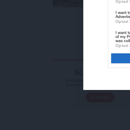
Opted 
I want 
Advertis
Opted 
I want t
of my P
was col
Opted 
NEWSLETTER
Επιλεγμένη αρθρογραφία του SL
press απ’ευθείας στο e-mail σας
ΕΓΓΡΑΦΗ