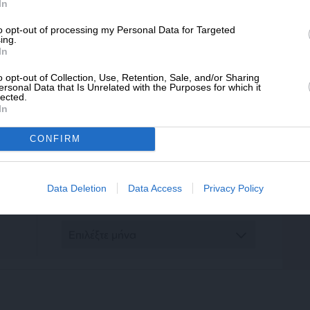
In
* Ελάχιστη συνεισφορά 5€
to opt-out of processing my Personal Data for Targeted
ing.
In
o opt-out of Collection, Use, Retention, Sale, and/or Sharing
ersonal Data that Is Unrelated with the Purposes for which it
lected.
In
ΕΠΙΣΤΡΟΦΗ ΣΤΗΝ ΑΡΧΗ ΤΗΣ ΣΕΛΙΔΑΣ
CONFIRM
ΑΡΧΕΙΟ
Data Deletion
Data Access
Privacy Policy
Ανατρέξτε στην αρθρογραφία του SL Press
από το 2011 μέχρι σήμερα