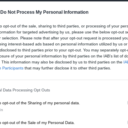
ΙΝΩΝΙΑ
ΓΝΩΜΗ
 ολισθηρό δρόμο η ομογένεια στις
-
Do Not Process My Personal Information
ΠΑ…
ΙΠΟΥΛΑΣ ΧΡΙΣΤΟΦΟΡΟΣ
to opt-out of the sale, sharing to third parties, or processing of your per
/05/2026
formation for targeted advertising by us, please use the below opt-out s
r selection. Please note that after your opt-out request is processed y
eing interest-based ads based on personal information utilized by us or
disclosed to third parties prior to your opt-out. You may separately opt-
ΝΙΚΑ
ΓΝΩΜΗ
losure of your personal information by third parties on the IAB’s list of
ίση για ομογενειακό σχολείο στις ΗΠΑ
. This information may also be disclosed by us to third parties on the
IA
ΙΠΟΥΛΑΣ ΧΡΙΣΤΟΦΟΡΟΣ
Participants
that may further disclose it to other third parties.
10/2025
ΕΝΙΣΧΥΣΤΕ ΤΟ
l Data Processing Opt Outs
Στηρίξτε με τη χορηγία σας για να επιβιώσει
η Αδέσμευτη Δημοσιογραφία του
ΙΝΩΝΙΑ
ΓΝΩΜΗ
o opt-out of the Sharing of my personal data.
SLpress.gr.
χρι και για τις παρελάσεις τσακώνονται
In
ις ομογενειακές οργανώσεις!
o opt-out of the Sale of my Personal Data.
ΙΠΟΥΛΑΣ ΧΡΙΣΤΟΦΟΡΟΣ
ΔΩΡΕΑ
12/2024