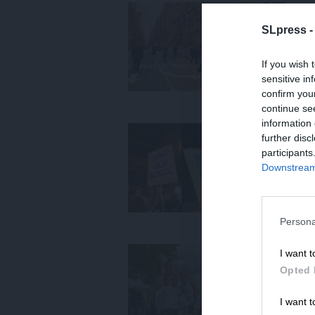
ΚΟ
Σε
SLpress 
Η
ΤΡ
If you wish 
14
sensitive in
confirm you
continue se
information 
ΕΘ
further disc
Κρ
participants
ΤΡ
Downstream 
16/
Persona
ΚΟ
I want t
Μέ
Opted 
στ
I want t
ΤΡ
10/