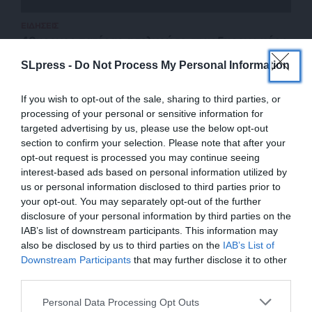
ΕΙΔΗΣΕΙΣ
40χρονος πατέρας ασελγούσε στην 5χρονη κόρη
του – Κατασχέθηκαν βίντεο
SLpress -
Do Not Process My Personal Information
09/08/2024
If you wish to opt-out of the sale, sharing to third parties, or
processing of your personal or sensitive information for
targeted advertising by us, please use the below opt-out
section to confirm your selection. Please note that after your
opt-out request is processed you may continue seeing
interest-based ads based on personal information utilized by
us or personal information disclosed to third parties prior to
your opt-out. You may separately opt-out of the further
disclosure of your personal information by third parties on the
IAB’s list of downstream participants. This information may
also be disclosed by us to third parties on the
IAB’s List of
ΕΝΙΣΧΥΣΤΕ ΤΟ
Downstream Participants
that may further disclose it to other
third parties.
ΕΠΙΣΤΡΟΦΗ ΣΤΗΝ ΑΡΧΗ ΤΗΣ ΣΕΛΙΔΑΣ
Στηρίξτε με τη χορηγία σας για να
Personal Data Processing Opt Outs