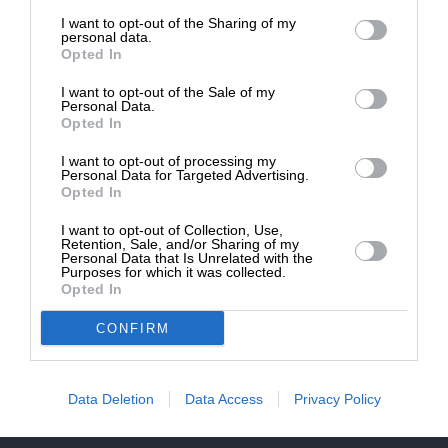
επιβιώσει η Αδέσμευτη
NEWSLETTER
I want to opt-out of the Sharing of my
Δημοσιογραφία του SLpress.gr.
personal data.
Opted In
ΑΡΧΕΙΟ
I want to opt-out of the Sale of my
ΔΩΡΕΑ
Personal Data.
Opted In
* Ελάχιστη συνεισφορά 5€
I want to opt-out of processing my
Personal Data for Targeted Advertising.
Opted In
ΕΝΙΣΧΥΣΤΕ ΤΟ
I want to opt-out of Collection, Use,
Αδέσμευτη Δημοσιογραφία χωρίς τη δική σας χορηγία
Retention, Sale, and/or Sharing of my
είναι αδύνατη.
Personal Data that Is Unrelated with the
Purposes for which it was collected.
Opted In
ΠΑΤΗΣΤΕ ΕΔΩ
CONFIRM
Data Deletion
Data Access
Privacy Policy
ΕΠΙΚΟΙΝΩΝΙA:
slpress.gr@gmail.com
ΔΕΛΤΙΑ ΤΥΠΟΥ:
adv.slpress@gmail.com