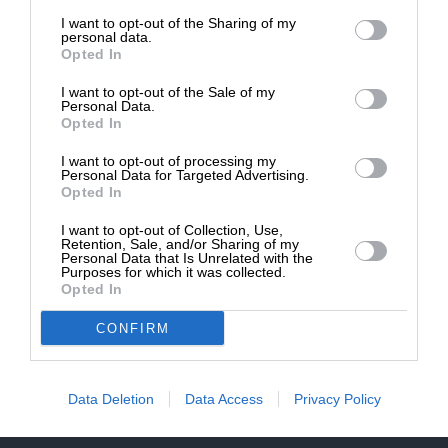
επιβιώσει η Αδέσμευτη
NEWSLETTER
I want to opt-out of the Sharing of my
Δημοσιογραφία του SLpress.gr.
personal data.
Opted In
ΑΡΧΕΙΟ
I want to opt-out of the Sale of my
ΔΩΡΕΑ
Personal Data.
Opted In
* Ελάχιστη συνεισφορά 5€
I want to opt-out of processing my
Personal Data for Targeted Advertising.
Opted In
ΕΝΙΣΧΥΣΤΕ ΤΟ
I want to opt-out of Collection, Use,
Αδέσμευτη Δημοσιογραφία χωρίς τη δική σας χορηγία
Retention, Sale, and/or Sharing of my
είναι αδύνατη.
Personal Data that Is Unrelated with the
Purposes for which it was collected.
Opted In
ΠΑΤΗΣΤΕ ΕΔΩ
CONFIRM
Data Deletion
Data Access
Privacy Policy
ΕΠΙΚΟΙΝΩΝΙA:
slpress.gr@gmail.com
ΔΕΛΤΙΑ ΤΥΠΟΥ:
adv.slpress@gmail.com