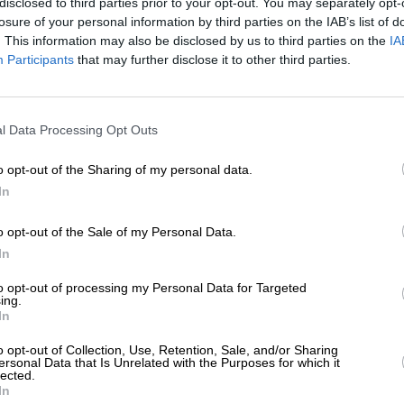
disclosed to third parties prior to your opt-out. You may separately opt-
ΗΣΕΙΣ
losure of your personal information by third parties on the IAB’s list of
 είπε ο Μητσοτάκης για την αστυνομική
. This information may also be disclosed by us to third parties on the
IA
ιχείρηση στην φιλοπαλαιστινιακή
Participants
that may further disclose it to other third parties.
τάληψη της Νομικής
/05/2024
ΕΝΙΣΧΥΣΤΕ ΤΟ
l Data Processing Opt Outs
Στηρίξτε με τη χορηγία σας για να επιβιώσει
η Αδέσμευτη Δημοσιογραφία του
o opt-out of the Sharing of my personal data.
SLpress.gr.
In
o opt-out of the Sale of my Personal Data.
ΕΠΙΣΤΡΟΦΗ ΣΤΗΝ ΑΡΧΗ ΤΗΣ ΣΕΛΙΔΑΣ
ΔΩΡΕΑ
In
* Ελάχιστη συνεισφορά 5€
to opt-out of processing my Personal Data for Targeted
ing.
In
ΑΡΧΕΙΟ
Ανατρέξτε στην αρθρογραφία του SL Press
o opt-out of Collection, Use, Retention, Sale, and/or Sharing
από το 2011 μέχρι σήμερα
ersonal Data that Is Unrelated with the Purposes for which it
lected.
In