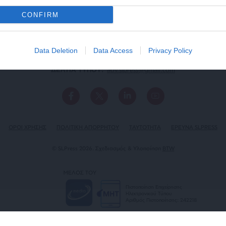
CONFIRM
Data Deletion
Data Access
Privacy Policy
ΕΠΙΚΟΙΝΩΝΙA:
slpress.gr@gmail.com
ΔΕΛΤΙΑ ΤΥΠΟΥ:
adv.slpress@gmail.com
ΟΡΟΙ ΧΡΗΣΗΣ
ΠΟΛΙΤΙΚΗ ΑΠΟΡΡΗΤΟΥ
TAYTOTHTA
ΕΡΕΥΝΑ SLPRESS
© SLPress 2026. Σχεδιασμός & Υλοποίηση
BTW
ΜΕΛΟΣ ΤΟΥ
Πιστοποίηση Επιχείρησης
Ηλεκτρονικού Τύπου
Αριθμός Πιστοποίησης: 242218