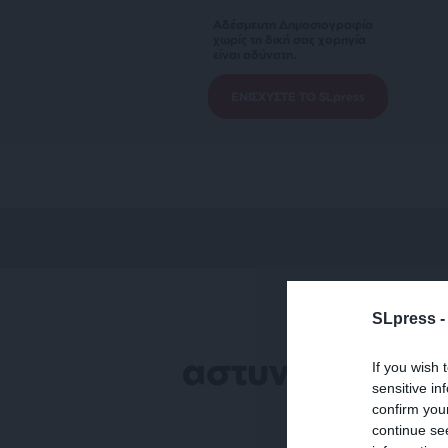
Αδέσμευτη Δημοσιογραφία
χωρίς τη δική σας χορηγία
είναι αδύνατη.
ΕΝΙΣΧΥΣΤΕ ΤΟ SLpress
SLpress 
αστυνομική δ
If you wish 
sensitive in
confirm you
continue se